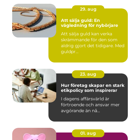
29. aug
Att sälja guld: En
vägledning för nybörjare
Att sälja guld kan verka
skrämmande för den som
aldrig gjort det tidigare. Med
guldpr...
23. aug
Hur företag skapar en stark
etikpolicy som inspirerar
I dagens affärsvärld är
förtroende och ansvar mer
avgörande än nå...
01. aug