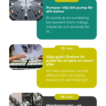
Pumpar: Välj rätt pump för
ditt behov
En pump är en oumbärlig
komponent inom många
industrier och används för
at...
29. nov
Sälja guld i Örebro: En
guide för att göra en smart
affär
Att sälja guld kan vara ett
effektivt sätt att frigöra
kapital och samtidigt gör...
06. nov
Membranpump – en