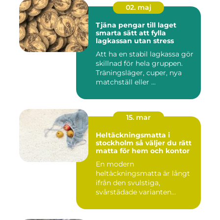
02. maj
Tjäna pengar till laget
smarta sätt att fylla
lagkassan utan stress
Att ha en stabil lagkassa gör
skillnad för hela gruppen.
Träningsläger, cuper, nya
matchställ eller ...
15. mar
Heltäckningsmatta i
stockholm så väljer du rätt
matta för hem och kontor
En modern
heltäckningsmatta är långt
ifrån den svulstiga,
svårstädade varianten
många minns från 70-...