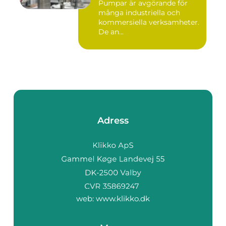
Pumpar är avgörande för
många industriella och
kommersiella verksamheter.
De an...
Adress
web:
www.klikko.dk