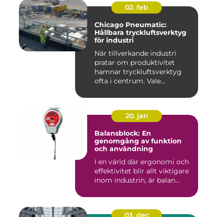
02. feb
Chicago Pneumatic:
Hållbara tryckluftsverktyg
för industri
När tillverkande industri
pratar om produktivitet
hamnar tryckluftsverktyg
ofta i centrum. Vale...
20. jan
Balansblock: En
genomgång av funktion
och användning
I en värld där ergonomi och
effektivitet blir allt viktigare
inom industrin, är balan...
03. dec