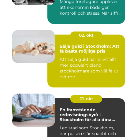
Många företagare upplever
att ekonomin både ger
kontroll och stress. När siffr...
02. okt
Sälja guld i Stockholm: Att
få bästa möjliga pris
Att sälja guld har blivit allt
mer populärt bland
stockholmare som vill få ut
det me...
01. okt
En framstående
redovisningsbyrå i
Stockholm för alla dina
ekonomiska behov
I en stad som Stockholm,
där pulsen slår snabbt och