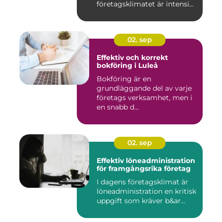
företagsklimatet är intensi...
02. sep
Effektiv och korrekt
bokföring i Luleå
Bokföring är en
grundläggande del av varje
företags verksamhet, men i
en snabb d...
02. sep
Effektiv löneadministration
för framgångsrika företag
I dagens företagsklimat är
löneadministration en kritisk
uppgift som kräver b&ar...