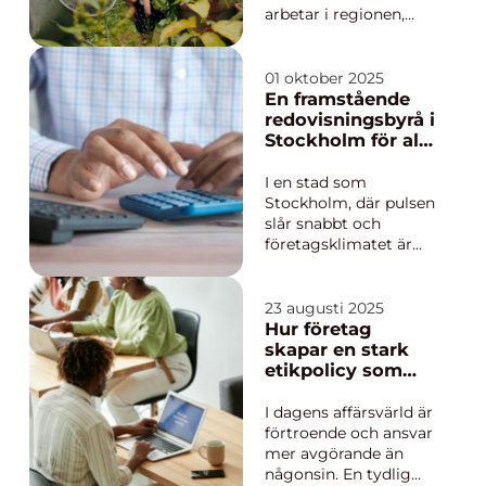
arbetar i regionen,
oavsett om de är i
början av yrkeslivet
eller närmar sig sista
01 oktober 2025
arbetsåren. Pensionen
En framstående
är den framtida
redovisningsbyrå i
inkomst som ska
Stockholm för alla
skapa trygghet när
dina ekonomiska
lönen från jobbet
behov
I en stad som
slutar komma in va...
Stockholm, där pulsen
slår snabbt och
företagsklimatet är
intensivt, spelar
professionell
ekonomisk
23 augusti 2025
vägledning en viktig
Hur företag
roll för både små och
skapar en stark
stora företag. En
etikpolicy som
redovisningsbyrå i St...
inspirerar
I dagens affärsvärld är
förtroende och ansvar
mer avgörande än
någonsin. En tydlig