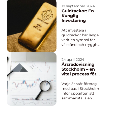
behöver. Hur vet du
då att du får mest
10 september 2024
valuta för dina gamla
Guldtackor: En
guldobjekt? Med sälja
Kunglig
guld Malm&oum...
Investering
Att investera i
guldtackor har länge
varit en symbol för
välstånd och trygghet
i en osäker ekonomisk
värld. Guld anses vara
en av de mest stabila
24 april 2024
och pålitliga
Årsredovisning
tillgångarna att
Stockholm – en
investera i. Det är en
vital process för
ob...
företagets
framgång
Varje år står företag
med bas i Stockholm
inför uppgiften att
sammanställa en
årsredovisning. Denna
process är inte bara
en formell åtagande