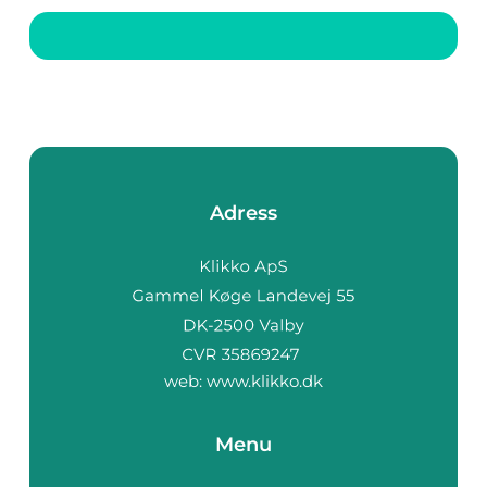
utan en tjänst till
aktieägarna,
intressenter, och
inve...
Adress
web:
www.klikko.dk
Menu