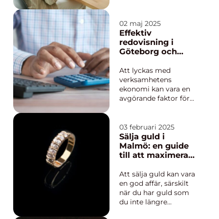
och genomtänkt
etikpolicy hjälper
företag att definiera
02 maj 2025
värderingar, sätta
Effektiv
riktlinjer för beteende
redovisning i
oc...
Göteborg och
omnejd
Att lyckas med
verksamhetens
ekonomi kan vara en
avgörande faktor för
ett företags
framgång. I Göteborg,
en stad full av
03 februari 2025
möjligheter och
Sälja guld i
utmaningar, blir
Malmö: en guide
redovisning extra
till att maximera
viktigt för företagare.
ditt guldvärde
Bokförin...
Att sälja guld kan vara
en god affär, särskilt
när du har guld som
du inte längre
använder eller