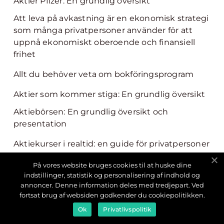
Aktier Pfizer: En grundlig översikt
Att leva på avkastning är en ekonomisk strategi
som många privatpersoner använder för att
uppnå ekonomiskt oberoende och finansiell
frihet
Allt du behöver veta om bokföringsprogram
Aktier som kommer stiga: En grundlig översikt
Aktiebörsen: En grundlig översikt och
presentation
Aktiekurser i realtid: en guide för privatpersoner
Privata Affärer Portfölj: En Översikt och Analys
På vores website bruges cookies til at huske dine
indstillinger, statistik og personalisering af indhold og
Aktier med hög utdelning: En fördjupande
annoncer. Denne information deles med tredjepart. Ved
analys
fortsat brug af websiden godkender du cookiepolitikken.
Ok
Privatlivspolitik
Miljövänliga investeringar har blivit allt mer
populära de senaste åren, och aktier inom