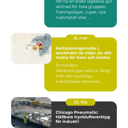
Att ha en stabil lagkassa gör
skillnad för hela gruppen.
Träningsläger, cuper, nya
matchställ eller ...
15. mar
Heltäckningsmatta i
stockholm så väljer du rätt
matta för hem och kontor
En modern
heltäckningsmatta är långt
ifrån den svulstiga,
svårstädade varianten
många minns från 70-...
02. feb
Chicago Pneumatic:
Hållbara tryckluftsverktyg
för industri