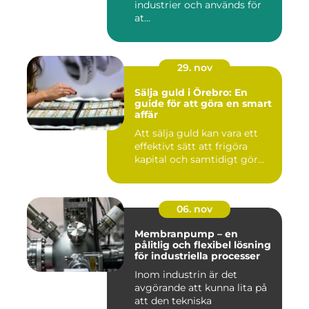
industrier och används för
at...
29. nov
Sälja guld i Örebro: En
guide för att göra en smart
affär
Att sälja guld kan vara ett
effektivt sätt att frigöra
kapital och samtidigt gör...
06. nov
Membranpump – en
pålitlig och flexibel lösning
för industriella processer
Inom industrin är det
avgörande att kunna lita på
att den tekniska