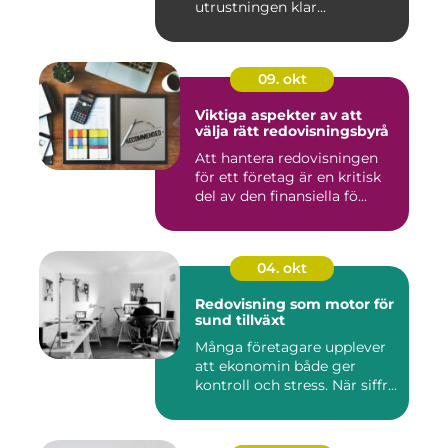
utrustningen klar...
09. okt
Viktiga aspekter av att
välja rätt redovisningsbyrå
Att hantera redovisningen
för ett företag är en kritisk
del av den finansiella fö...
04. okt
Redovisning som motor för
sund tillväxt
Många företagare upplever
att ekonomin både ger
kontroll och stress. När siffr...