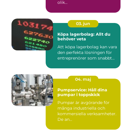
olik...
03. jun
Köpa lagerbolag: Allt du
behöver veta
Att köpa lagerbolag kan vara
den perfekta lösningen för
entreprenörer som snabbt...
04. maj
Pumpservice: Håll dina
pumpar i toppskick
Pumpar är avgörande för
många industriella och
kommersiella verksamheter.
De an...