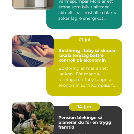
Värmepumpar Mora är ett
ämne som blivit alltmer
aktuellt när hushåll i dalarna
söker lägre energikos...
01. jul
Bokföring i täby så skapar
lokala företag bättre
kontroll på ekonomin
Bokföring är mer än ett
lagkrav. För många
företagare i Täby fungerar
ekonomin som kompass för
både ...
14. jun
Pension blekinge så
planerar du för en trygg
framtid