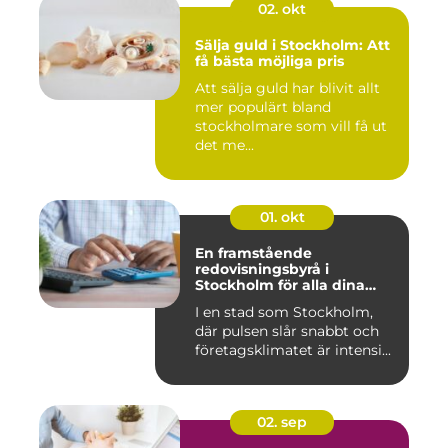
02. okt
Sälja guld i Stockholm: Att
få bästa möjliga pris
Att sälja guld har blivit allt
mer populärt bland
stockholmare som vill få ut
det me...
01. okt
En framstående
redovisningsbyrå i
Stockholm för alla dina
ekonomiska behov
I en stad som Stockholm,
där pulsen slår snabbt och
företagsklimatet är intensi...
02. sep