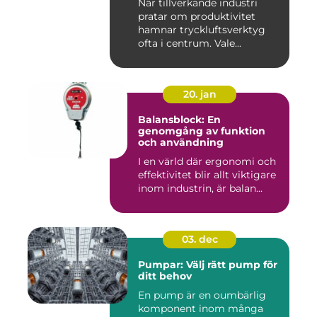
När tillverkande industri
pratar om produktivitet
hamnar tryckluftsverktyg
ofta i centrum. Vale...
20. jan
Balansblock: En
genomgång av funktion
och användning
I en värld där ergonomi och
effektivitet blir allt viktigare
inom industrin, är balan...
03. dec
Pumpar: Välj rätt pump för
ditt behov
En pump är en oumbärlig
komponent inom många