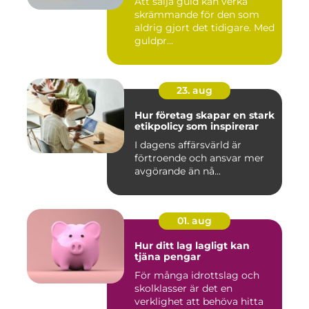
Att sälja guld kan verka
skrämmande för den som
aldrig gjort det tidigare. Med
guldpr...
23. aug
Hur företag skapar en stark
etikpolicy som inspirerar
I dagens affärsvärld är
förtroende och ansvar mer
avgörande än nå...
01. aug
Hur ditt lag lagligt kan
tjäna pengar
För många idrottslag och
skolklasser är det en
verklighet att behöva hitta