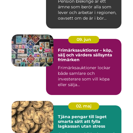
Pension blekinge är ett
ämne som berör alla som
lever och arbetar i regionen,
oavsett om de är i bör...
09. jun
Frimärksauktioner – köp,
sälj och värdera sällsynta
frimärken
Frimärksauktioner lockar
både samlare och
investerare som vill köpa
eller sälja...
02. maj
Tjäna pengar till laget
smarta sätt att fylla
lagkassan utan stress