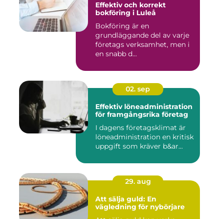
Effektiv och korrekt
bokföring i Luleå
Bokföring är en
grundläggande del av varje
företags verksamhet, men i
en snabb d...
02. sep
Effektiv löneadministration
för framgångsrika företag
I dagens företagsklimat är
löneadministration en kritisk
uppgift som kräver b&ar...
29. aug
Att sälja guld: En
vägledning för nybörjare