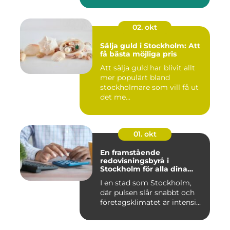
02. okt
Sälja guld i Stockholm: Att
få bästa möjliga pris
Att sälja guld har blivit allt
mer populärt bland
stockholmare som vill få ut
det me...
01. okt
En framstående
redovisningsbyrå i
Stockholm för alla dina
ekonomiska behov
I en stad som Stockholm,
där pulsen slår snabbt och
företagsklimatet är intensi...