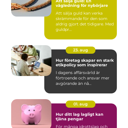
Att sälja guld: En
vägledning för nybörjare
Att sälja guld kan verka
skrämmande för den som
aldrig gjort det tidigare. Med
guldpr...
23. aug
Hur företag skapar en stark
etikpolicy som inspirerar
I dagens affärsvärld är
förtroende och ansvar mer
avgörande än nå...
01. aug
Hur ditt lag lagligt kan
tjäna pengar
För många idrottslag och