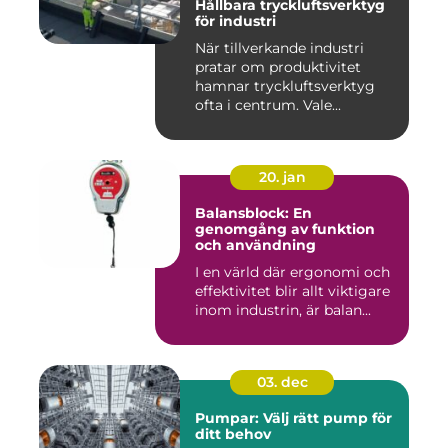
Hållbara tryckluftsverktyg
för industri
När tillverkande industri
pratar om produktivitet
hamnar tryckluftsverktyg
ofta i centrum. Vale...
20. jan
Balansblock: En
genomgång av funktion
och användning
I en värld där ergonomi och
effektivitet blir allt viktigare
inom industrin, är balan...
03. dec
Pumpar: Välj rätt pump för
ditt behov