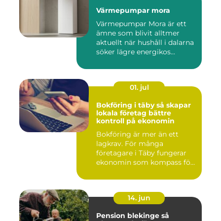
Värmepumpar mora
Värmepumpar Mora är ett
ämne som blivit alltmer
aktuellt när hushåll i dalarna
söker lägre energikos...
01. jul
Bokföring i täby så skapar
lokala företag bättre
kontroll på ekonomin
Bokföring är mer än ett
lagkrav. För många
företagare i Täby fungerar
ekonomin som kompass för
både ...
14. jun
Pension blekinge så