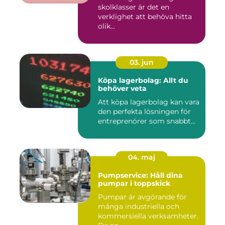
skolklasser är det en
verklighet att behöva hitta
olik...
03. jun
Köpa lagerbolag: Allt du
behöver veta
Att köpa lagerbolag kan vara
den perfekta lösningen för
entreprenörer som snabbt...
04. maj
Pumpservice: Håll dina
pumpar i toppskick
Pumpar är avgörande för
många industriella och
kommersiella verksamheter.