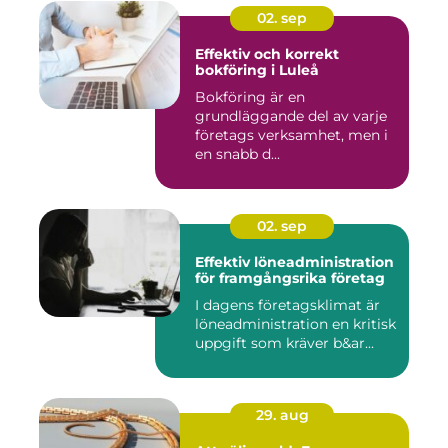
02. sep
Effektiv och korrekt
bokföring i Luleå
Bokföring är en
grundläggande del av varje
företags verksamhet, men i
en snabb d...
02. sep
Effektiv löneadministration
för framgångsrika företag
I dagens företagsklimat är
löneadministration en kritisk
uppgift som kräver b&ar...
29. aug