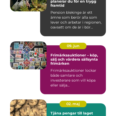
planerar du för en trygg
framtid
Pension blekinge är ett
ämne som berör alla som
lever och arbetar i regionen,
oavsett om de är i bör...
09. jun
Frimärksauktioner – köp,
sälj och värdera sällsynta
frimärken
Frimärksauktioner lockar
både samlare och
investerare som vill köpa
eller sälja...
02. maj
Tjäna pengar till laget