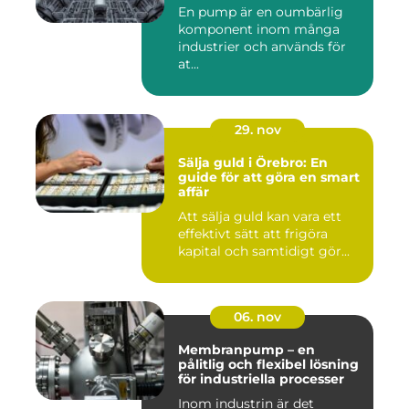
En pump är en oumbärlig
komponent inom många
industrier och används för
at...
29. nov
Sälja guld i Örebro: En
guide för att göra en smart
affär
Att sälja guld kan vara ett
effektivt sätt att frigöra
kapital och samtidigt gör...
06. nov
Membranpump – en
pålitlig och flexibel lösning
för industriella processer
Inom industrin är det