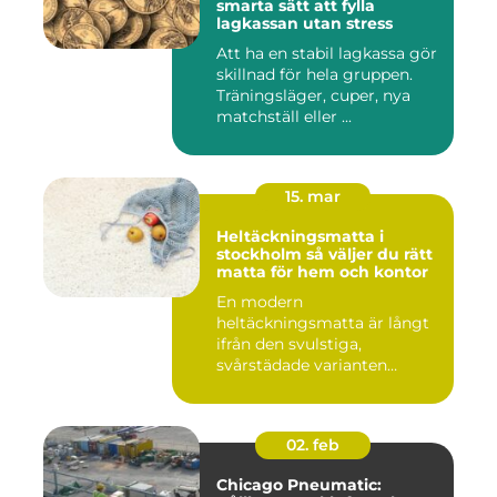
smarta sätt att fylla
lagkassan utan stress
Att ha en stabil lagkassa gör
skillnad för hela gruppen.
Träningsläger, cuper, nya
matchställ eller ...
15. mar
Heltäckningsmatta i
stockholm så väljer du rätt
matta för hem och kontor
En modern
heltäckningsmatta är långt
ifrån den svulstiga,
svårstädade varianten
många minns från 70-...
02. feb
Chicago Pneumatic: