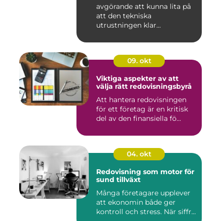
avgörande att kunna lita på
att den tekniska
utrustningen klar...
09. okt
Viktiga aspekter av att
välja rätt redovisningsbyrå
Att hantera redovisningen
för ett företag är en kritisk
del av den finansiella fö...
04. okt
Redovisning som motor för
sund tillväxt
Många företagare upplever
att ekonomin både ger
kontroll och stress. När siffr...