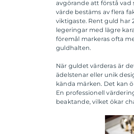
avgörande att förstå vad
värde bestäms av flera fak
viktigaste. Rent guld har
legeringar med lägre kara
föremål markeras ofta me
guldhalten.
När guldet värderas är de
ädelstenar eller unik desi
kända märken. Det kan öka
En professionell värdering
beaktande, vilket ökar cha