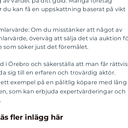
 av värdet på ditt guld. Många företag
r du kan få en uppskattning baserat på vikt
amlarvärde: Om du misstänker att något av
arvärde, överväg att sälja det via auktion f
e som söker just det föremålet.
ld i Örebro och säkerställa att man får rättvis
da sig till en erfaren och trovärdig aktör.
 ett exempel på en pålitlig köpare med lång
en, som kan erbjuda expertvärderingar och
.
äs fler inlägg här