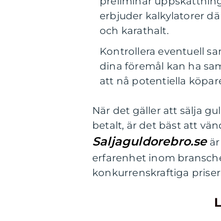
preliminär uppskattning
erbjuder kalkylatorer dä
och karathalt.
Kontrollera eventuell s
dina föremål kan ha saml
att nå potentiella köpar
När det gäller att sälja gu
betalt, är det bäst att vän
Saljaguldorebro.se
är
erfarenhet inom bransch
konkurrenskraftiga priser
L