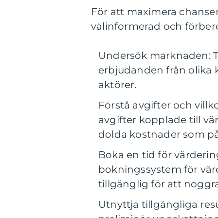
För att maximera chansen t
välinformerad och förber
Undersök marknaden: Ta 
erbjudanden från olika 
aktörer.
Förstå avgifter och villk
avgifter kopplade till vä
dolda kostnader som påv
Boka en tid för värderi
bokningssystem för värde
tillgänglig för att nog
Utnyttja tillgängliga res