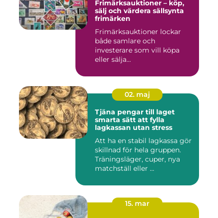
Frimärksauktioner – köp,
sälj och värdera sällsynta
frimärken
Frimärksauktioner lockar
både samlare och
investerare som vill köpa
eller sälja...
02. maj
Tjäna pengar till laget
smarta sätt att fylla
lagkassan utan stress
Att ha en stabil lagkassa gör
skillnad för hela gruppen.
Träningsläger, cuper, nya
matchställ eller ...
15. mar