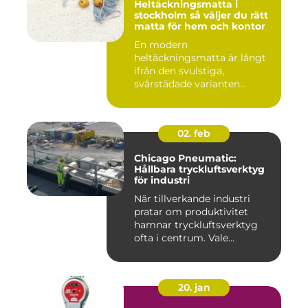
Heltäckningsmatta i
stockholm så väljer du rätt
matta för hem och kontor
En modern
heltäckningsmatta är långt
ifrån den svulstiga,
svårstädade varianten
många minns från 70-...
02. feb
Chicago Pneumatic:
Hållbara tryckluftsverktyg
för industri
När tillverkande industri
pratar om produktivitet
hamnar tryckluftsverktyg
ofta i centrum. Vale...
20. jan