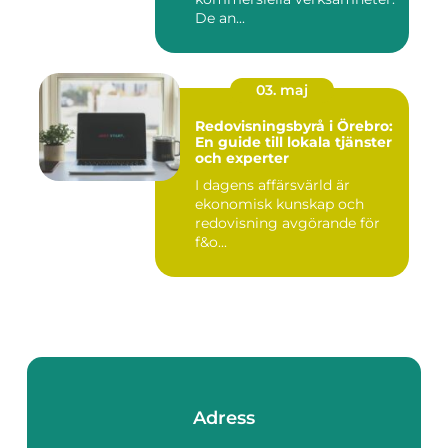
De an...
03. maj
Redovisningsbyrå i Örebro:
En guide till lokala tjänster
och experter
I dagens affärsvärld är
ekonomisk kunskap och
redovisning avgörande för
f&o...
Adress