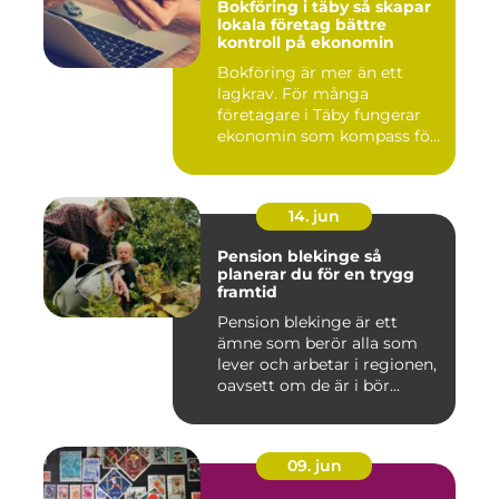
Bokföring i täby så skapar
lokala företag bättre
kontroll på ekonomin
Bokföring är mer än ett
lagkrav. För många
företagare i Täby fungerar
ekonomin som kompass för
både ...
14. jun
Pension blekinge så
planerar du för en trygg
framtid
Pension blekinge är ett
ämne som berör alla som
lever och arbetar i regionen,
oavsett om de är i bör...
09. jun