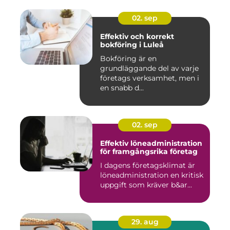
02. sep
Effektiv och korrekt
bokföring i Luleå
Bokföring är en
grundläggande del av varje
företags verksamhet, men i
en snabb d...
02. sep
Effektiv löneadministration
för framgångsrika företag
I dagens företagsklimat är
löneadministration en kritisk
uppgift som kräver b&ar...
29. aug