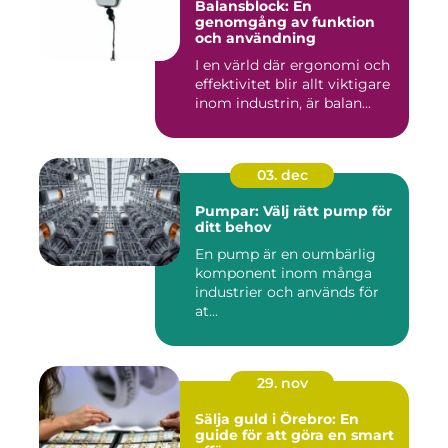
Balansblock: En
genomgång av funktion
och användning
I en värld där ergonomi och
effektivitet blir allt viktigare
inom industrin, är balan...
03. dec
Pumpar: Välj rätt pump för
ditt behov
En pump är en oumbärlig
komponent inom många
industrier och används för
at...
29. nov
Sälja guld i Örebro: En
guide för att göra en smart