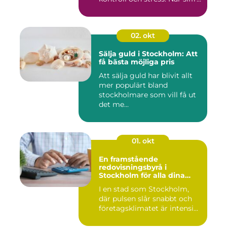
02. okt
Sälja guld i Stockholm: Att
få bästa möjliga pris
Att sälja guld har blivit allt
mer populärt bland
stockholmare som vill få ut
det me...
01. okt
En framstående
redovisningsbyrå i
Stockholm för alla dina
ekonomiska behov
I en stad som Stockholm,
där pulsen slår snabbt och
företagsklimatet är intensi...