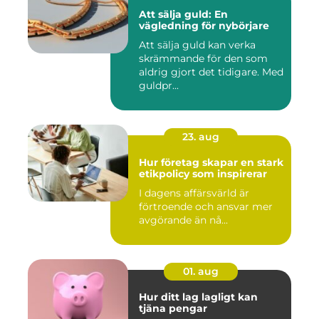
Att sälja guld: En
vägledning för nybörjare
Att sälja guld kan verka
skrämmande för den som
aldrig gjort det tidigare. Med
guldpr...
23. aug
Hur företag skapar en stark
etikpolicy som inspirerar
I dagens affärsvärld är
förtroende och ansvar mer
avgörande än nå...
01. aug
Hur ditt lag lagligt kan
tjäna pengar