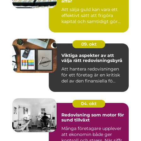
affär
Att sälja guld kan vara ett
effektivt sätt att frigöra
kapital och samtidigt gör...
09. okt
Viktiga aspekter av att
välja rätt redovisningsbyrå
Att hantera redovisningen
för ett företag är en kritisk
del av den finansiella fö...
04. okt
Redovisning som motor för
sund tillväxt
Många företagare upplever
att ekonomin både ger
kontroll och stress. När siffr...