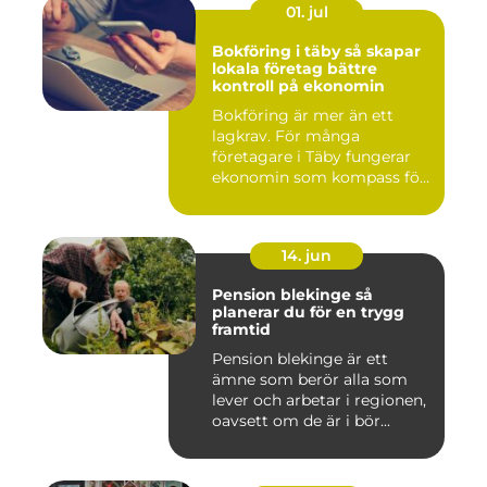
01. jul
Bokföring i täby så skapar
lokala företag bättre
kontroll på ekonomin
Bokföring är mer än ett
lagkrav. För många
företagare i Täby fungerar
ekonomin som kompass för
både ...
14. jun
Pension blekinge så
planerar du för en trygg
framtid
Pension blekinge är ett
ämne som berör alla som
lever och arbetar i regionen,
oavsett om de är i bör...