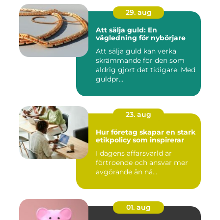
29. aug
Att sälja guld: En
vägledning för nybörjare
Att sälja guld kan verka
skrämmande för den som
aldrig gjort det tidigare. Med
guldpr...
23. aug
Hur företag skapar en stark
etikpolicy som inspirerar
I dagens affärsvärld är
förtroende och ansvar mer
avgörande än nå...
01. aug