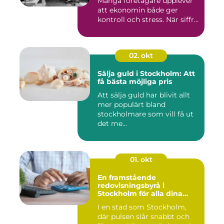
Många företagare upplever
att ekonomin både ger
kontroll och stress. När siffr...
02. okt
Sälja guld i Stockholm: Att
få bästa möjliga pris
Att sälja guld har blivit allt
mer populärt bland
stockholmare som vill få ut
det me...
01. okt
En framstående
redovisningsbyrå i
Stockholm för alla dina
ekonomiska behov
I en stad som Stockholm,
där pulsen slår snabbt och