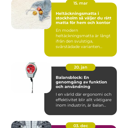
15. mar
Heltäckningsmatta i
stockholm så väljer du rätt
matta för hem och kontor
En modern
heltäckningsmatta är långt
ifrån den svulstiga,
svårstädade varianten
många minns från 70-...
20. jan
Balansblock: En
genomgång av funktion
och användning
I en värld där ergonomi och
effektivitet blir allt viktigare
inom industrin, är balan...
03. dec