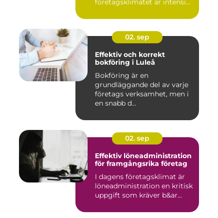
företagsklimatet är intensi...
02. sep
Effektiv och korrekt
bokföring i Luleå
Bokföring är en
grundläggande del av varje
företags verksamhet, men i
en snabb d...
02. sep
Effektiv löneadministration
för framgångsrika företag
I dagens företagsklimat är
löneadministration en kritisk
uppgift som kräver b&ar...