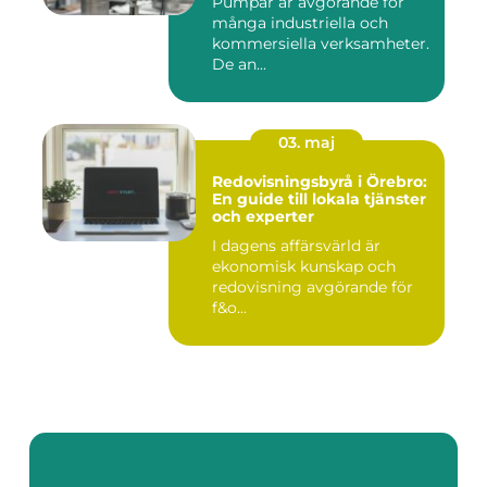
Pumpar är avgörande för
många industriella och
kommersiella verksamheter.
De an...
03. maj
Redovisningsbyrå i Örebro:
En guide till lokala tjänster
och experter
I dagens affärsvärld är
ekonomisk kunskap och
redovisning avgörande för
f&o...