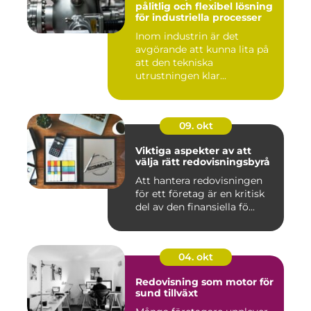
pålitlig och flexibel lösning
för industriella processer
Inom industrin är det
avgörande att kunna lita på
att den tekniska
utrustningen klar...
09. okt
Viktiga aspekter av att
välja rätt redovisningsbyrå
Att hantera redovisningen
för ett företag är en kritisk
del av den finansiella fö...
04. okt
Redovisning som motor för
sund tillväxt