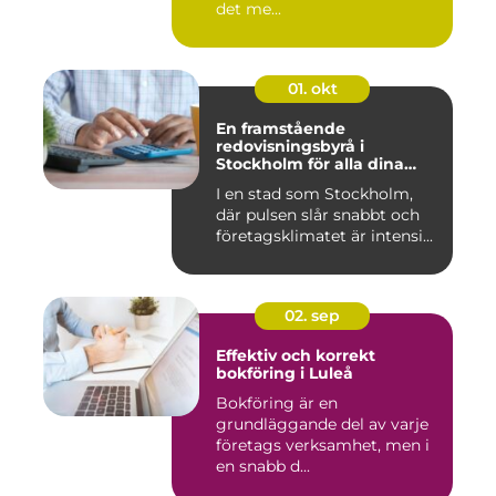
det me...
01. okt
En framstående
redovisningsbyrå i
Stockholm för alla dina
ekonomiska behov
I en stad som Stockholm,
där pulsen slår snabbt och
företagsklimatet är intensi...
02. sep
Effektiv och korrekt
bokföring i Luleå
Bokföring är en
grundläggande del av varje
företags verksamhet, men i
en snabb d...