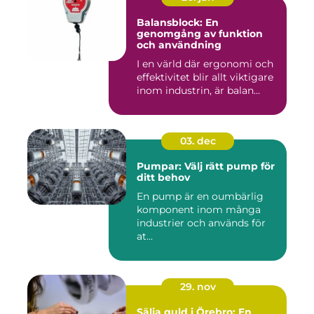
Balansblock: En
genomgång av funktion
och användning
I en värld där ergonomi och
effektivitet blir allt viktigare
inom industrin, är balan...
03. dec
Pumpar: Välj rätt pump för
ditt behov
En pump är en oumbärlig
komponent inom många
industrier och används för
at...
29. nov
Sälja guld i Örebro: En