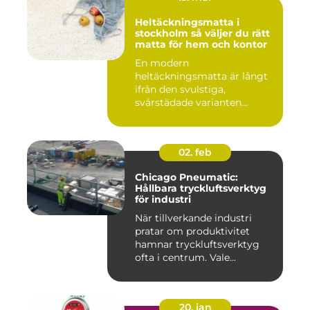
Heltäckningsmatta i
stockholm så väljer du rätt
matta för hem och kontor
En modern
heltäckningsmatta är långt
ifrån den svulstiga,
svårstädade varianten
många minns från 70-...
02. feb
Chicago Pneumatic:
Hållbara tryckluftsverktyg
för industri
När tillverkande industri
pratar om produktivitet
hamnar tryckluftsverktyg
ofta i centrum. Vale...
20. jan