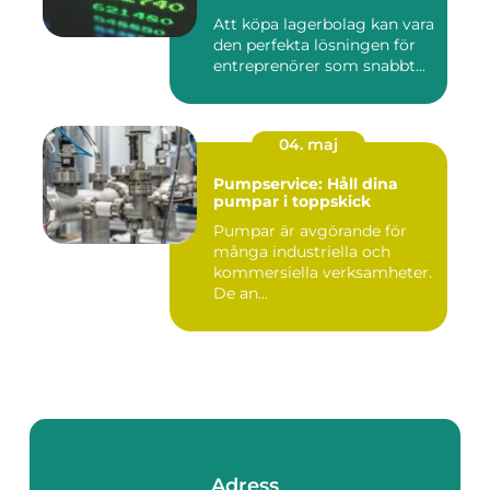
Att köpa lagerbolag kan vara
den perfekta lösningen för
entreprenörer som snabbt...
04. maj
Pumpservice: Håll dina
pumpar i toppskick
Pumpar är avgörande för
många industriella och
kommersiella verksamheter.
De an...
Adress