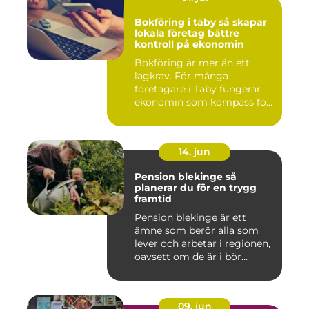
Bokföring i täby så skapar
lokala företag bättre
kontroll på ekonomin
Bokföring är mer än ett
lagkrav. För många
företagare i Täby fungerar
ekonomin som kompass för
både ...
14. jun
Pension blekinge så
planerar du för en trygg
framtid
Pension blekinge är ett
ämne som berör alla som
lever och arbetar i regionen,
oavsett om de är i bör...
09. jun