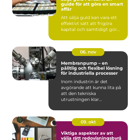
guide för att göra en smart
affär
Att sälja guld kan vara ett
effektivt sätt att frigöra
kapital och samtidigt gör...
06. nov
Membranpump – en
pålitlig och flexibel lösning
för industriella processer
Inom industrin är det
avgörande att kunna lita på
att den tekniska
utrustningen klar...
09. okt
Viktiga aspekter av att
välja rätt redovisningsbyrå