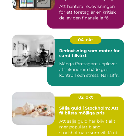
Att hantera redovisningen
för ett företag är en kritisk
del av den finansiella fö...
04. okt
Redovisning som motor för
sund tillväxt
Många företagare upplever
att ekonomin både ger
kontroll och stress. När siffr...
02. okt
Sälja guld i Stockholm: Att
få bästa möjliga pris
Att sälja guld har blivit allt
mer populärt bland
stockholmare som vill få ut