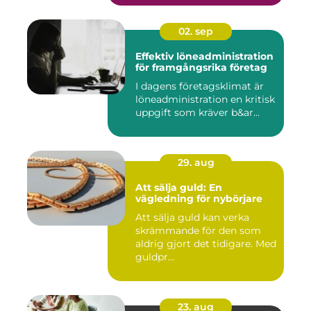
02. sep
Effektiv löneadministration
för framgångsrika företag
I dagens företagsklimat är
löneadministration en kritisk
uppgift som kräver b&ar...
29. aug
Att sälja guld: En
vägledning för nybörjare
Att sälja guld kan verka
skrämmande för den som
aldrig gjort det tidigare. Med
guldpr...
23. aug