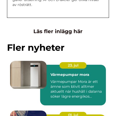
av rösträtt.
Läs fler inlägg här
Fler nyheter
23. jul
Värmepumpar mora
Värmepumpar Mora är ett
ämne som blivit alltmer
aktuellt när hushåll i dalarna
söker lägre energikos...
01. jul