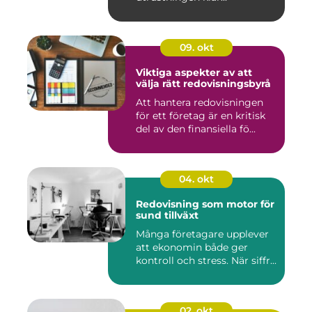
09. okt
Viktiga aspekter av att
välja rätt redovisningsbyrå
Att hantera redovisningen
för ett företag är en kritisk
del av den finansiella fö...
04. okt
Redovisning som motor för
sund tillväxt
Många företagare upplever
att ekonomin både ger
kontroll och stress. När siffr...
02. okt