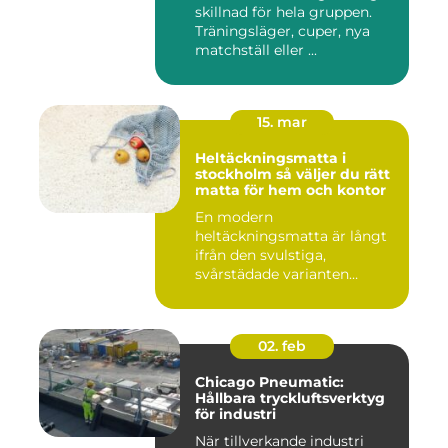
skillnad för hela gruppen.
Träningsläger, cuper, nya
matchställ eller ...
15. mar
Heltäckningsmatta i
stockholm så väljer du rätt
matta för hem och kontor
En modern
heltäckningsmatta är långt
ifrån den svulstiga,
svårstädade varianten
många minns från 70-...
02. feb
Chicago Pneumatic:
Hållbara tryckluftsverktyg
för industri
När tillverkande industri