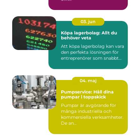
03. jun
Köpa lagerbolag: Allt du
behöver veta
Att köpa lagerbolag kan vara
den perfekta lösningen för
entreprenörer som snabbt...
04. maj
Pumpservice: Håll dina
pumpar i toppskick
Pumpar är avgörande för
många industriella och
kommersiella verksamheter.
De an...