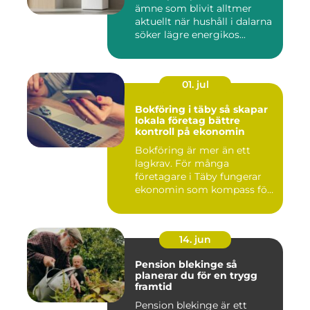
ämne som blivit alltmer
aktuellt när hushåll i dalarna
söker lägre energikos...
01. jul
Bokföring i täby så skapar
lokala företag bättre
kontroll på ekonomin
Bokföring är mer än ett
lagkrav. För många
företagare i Täby fungerar
ekonomin som kompass för
både ...
14. jun
Pension blekinge så
planerar du för en trygg
framtid
Pension blekinge är ett