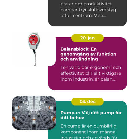
pratar om produktivitet
hamnar tryckluftsverktyg
ofta i centrum. Vale...
20. jan
Balansblock: En
genomgång av funktion
och användning
I en värld där ergonomi och
effektivitet blir allt viktigare
inom industrin, är balan...
03. dec
Pumpar: Välj rätt pump för
ditt behov
En pump är en oumbärlig
komponent inom många
industrier och används för