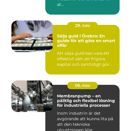
at...
29. nov
Sälja guld i Örebro: En
guide för att göra en smart
affär
Att sälja guld kan vara ett
effektivt sätt att frigöra
kapital och samtidigt gör...
06. nov
Membranpump – en
pålitlig och flexibel lösning
för industriella processer
Inom industrin är det
avgörande att kunna lita på
att den tekniska
utrustningen klar...