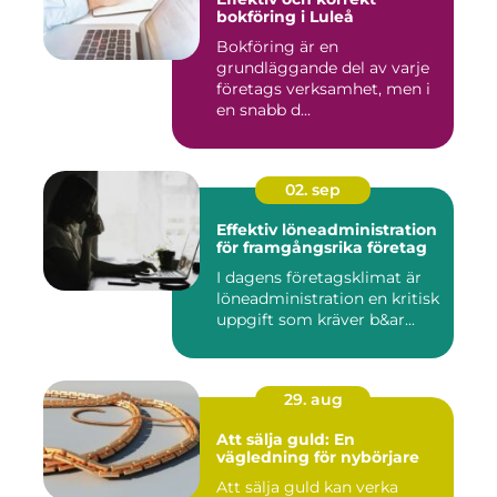
bokföring i Luleå
Bokföring är en
grundläggande del av varje
företags verksamhet, men i
en snabb d...
02. sep
Effektiv löneadministration
för framgångsrika företag
I dagens företagsklimat är
löneadministration en kritisk
uppgift som kräver b&ar...
29. aug
Att sälja guld: En
vägledning för nybörjare
Att sälja guld kan verka