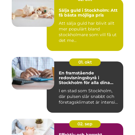
Sälja guld i Stockholm: Att
få bästa möjliga pris
Att sälja guld har blivit allt
mer populärt bland
stockholmare som vill få ut
det me...
01. okt
En framstående
redovisningsbyrå i
Stockholm för alla dina
ekonomiska behov
I en stad som Stockholm,
där pulsen slår snabbt och
företagsklimatet är intensi...
02. sep
Effektiv och korrekt