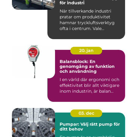
för industri
När tillverkande industri
pratar om produktivitet
hamnar tryckluftsverktyg
ofta i centrum. Vale...
20. jan
Balansblock: En
genomgång av funktion
och användning
I en värld där ergonomi och
effektivitet blir allt viktigare
inom industrin, är balan...
03. dec
Pumpar: Välj rätt pump för
ditt behov