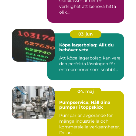
skolklasser är det en
verklighet att behöva hitta
olik...
03. jun
Köpa lagerbolag: Allt du
behöver veta
Att köpa lagerbolag kan vara
den perfekta lösningen för
entreprenörer som snabbt...
04. maj
Pumpservice: Håll dina
pumpar i toppskick
Pumpar är avgörande för
många industriella och
kommersiella verksamheter.
De an...