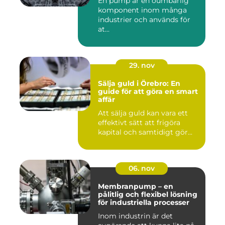
En pump är en oumbärlig
komponent inom många
industrier och används för
at...
29. nov
Sälja guld i Örebro: En
guide för att göra en smart
affär
Att sälja guld kan vara ett
effektivt sätt att frigöra
kapital och samtidigt gör...
06. nov
Membranpump – en
pålitlig och flexibel lösning
för industriella processer
Inom industrin är det