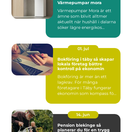
Värmepumpar mora
Värmepumpar Mora är ett
ämne som blivit alltmer
aktuellt när hushåll i dalarna
söker lägre energikos...
01. jul
Bokföring i täby så skapar
lokala företag bättre
kontroll på ekonomin
Bokföring är mer än ett
lagkrav. För många
företagare i Täby fungerar
ekonomin som kompass för
både ...
14. jun
Pension blekinge så
planerar du för en trygg