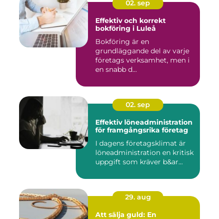
02. sep
Effektiv och korrekt
bokföring i Luleå
Bokföring är en
grundläggande del av varje
företags verksamhet, men i
en snabb d...
02. sep
Effektiv löneadministration
för framgångsrika företag
I dagens företagsklimat är
löneadministration en kritisk
uppgift som kräver b&ar...
29. aug
Att sälja guld: En