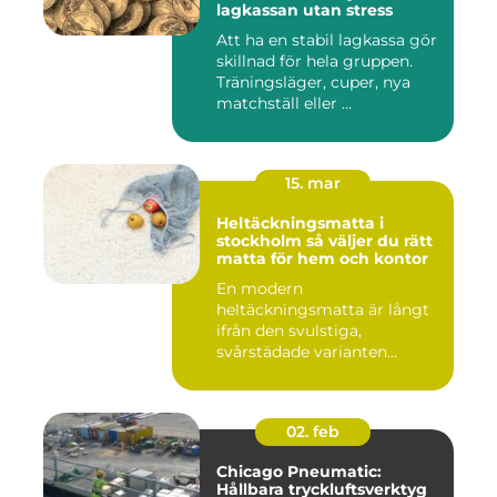
lagkassan utan stress
Att ha en stabil lagkassa gör
skillnad för hela gruppen.
Träningsläger, cuper, nya
matchställ eller ...
15. mar
Heltäckningsmatta i
stockholm så väljer du rätt
matta för hem och kontor
En modern
heltäckningsmatta är långt
ifrån den svulstiga,
svårstädade varianten
många minns från 70-...
02. feb
Chicago Pneumatic:
Hållbara tryckluftsverktyg