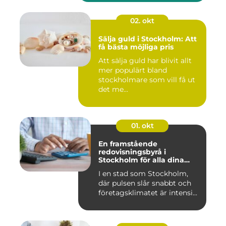
02. okt
Sälja guld i Stockholm: Att
få bästa möjliga pris
Att sälja guld har blivit allt
mer populärt bland
stockholmare som vill få ut
det me...
01. okt
En framstående
redovisningsbyrå i
Stockholm för alla dina
ekonomiska behov
I en stad som Stockholm,
där pulsen slår snabbt och
företagsklimatet är intensi...