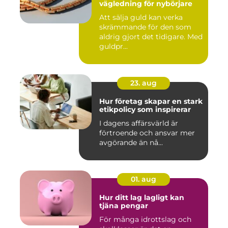
vägledning för nybörjare
Att sälja guld kan verka
skrämmande för den som
aldrig gjort det tidigare. Med
guldpr...
23. aug
Hur företag skapar en stark
etikpolicy som inspirerar
I dagens affärsvärld är
förtroende och ansvar mer
avgörande än nå...
01. aug
Hur ditt lag lagligt kan
tjäna pengar
För många idrottslag och