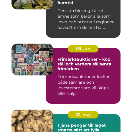
framtid
Pension blekinge är ett
ämne som berör alla som
lever och arbetar i regionen,
oavsett om de är i bör...
09. jun
Frimärksauktioner – köp,
sälj och värdera sällsynta
frimärken
Frimärksauktioner lockar
både samlare och
investerare som vill köpa
eller sälja...
02. maj
Tjäna pengar till laget
smarta sätt att fylla