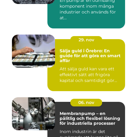
En pump är en oumbärlig
komponent inom många
industrier och används för
at...
29. nov
Sälja guld i Örebro: En
guide för att göra en smart
affär
Att sälja guld kan vara ett
effektivt sätt att frigöra
kapital och samtidigt gör...
06. nov
Membranpump – en
pålitlig och flexibel lösning
för industriella processer
Inom industrin är det