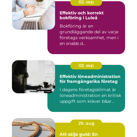
02. sep
Effektiv och korrekt
bokföring i Luleå
Bokföring är en
grundläggande del av varje
företags verksamhet, men i
en snabb d...
02. sep
Effektiv löneadministration
för framgångsrika företag
I dagens företagsklimat är
löneadministration en kritisk
uppgift som kräver b&ar...
29. aug
Att sälja guld: En