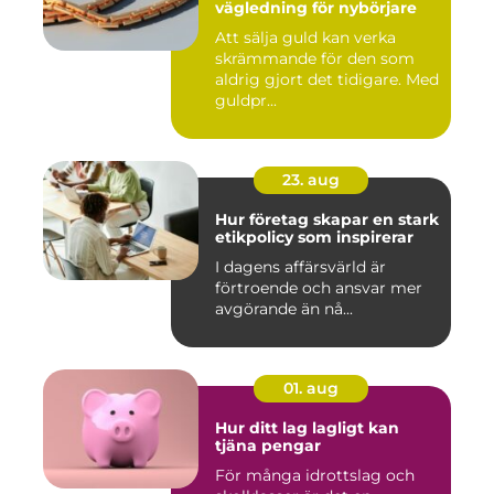
vägledning för nybörjare
Att sälja guld kan verka
skrämmande för den som
aldrig gjort det tidigare. Med
guldpr...
23. aug
Hur företag skapar en stark
etikpolicy som inspirerar
I dagens affärsvärld är
förtroende och ansvar mer
avgörande än nå...
01. aug
Hur ditt lag lagligt kan
tjäna pengar
För många idrottslag och