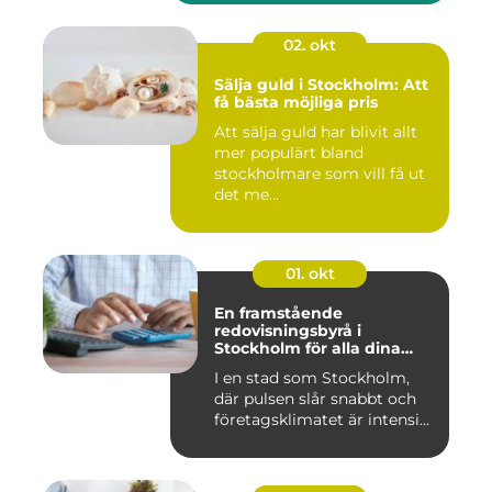
02. okt
Sälja guld i Stockholm: Att
få bästa möjliga pris
Att sälja guld har blivit allt
mer populärt bland
stockholmare som vill få ut
det me...
01. okt
En framstående
redovisningsbyrå i
Stockholm för alla dina
ekonomiska behov
I en stad som Stockholm,
där pulsen slår snabbt och
företagsklimatet är intensi...