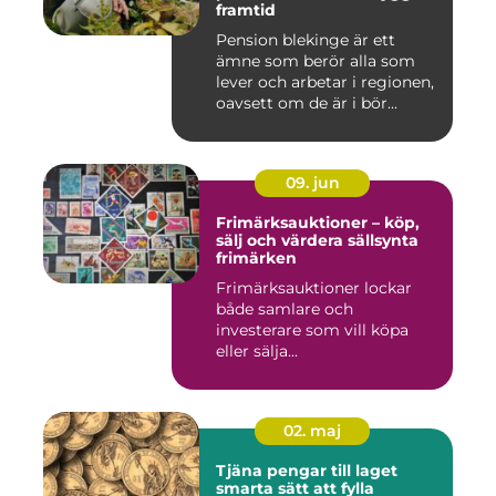
framtid
Pension blekinge är ett
ämne som berör alla som
lever och arbetar i regionen,
oavsett om de är i bör...
09. jun
Frimärksauktioner – köp,
sälj och värdera sällsynta
frimärken
Frimärksauktioner lockar
både samlare och
investerare som vill köpa
eller sälja...
02. maj
Tjäna pengar till laget
smarta sätt att fylla