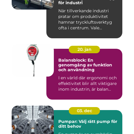
för industri
När tillverkande industri
pratar om produktivitet
hamnar tryckluftsverktyg
ofta i centrum. Vale...
20. jan
Balansblock: En
genomgång av funktion
och användning
I en värld där ergonomi och
effektivitet blir allt viktigare
inom industrin, är balan...
03. dec
Pumpar: Välj rätt pump för
ditt behov