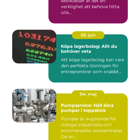
skolklasser är det en
verklighet att behöva hitta
olik...
03. jun
Köpa lagerbolag: Allt du
behöver veta
Att köpa lagerbolag kan vara
den perfekta lösningen för
entreprenörer som snabbt...
04. maj
Pumpservice: Håll dina
pumpar i toppskick
Pumpar är avgörande för
många industriella och
kommersiella verksamheter.
De an...