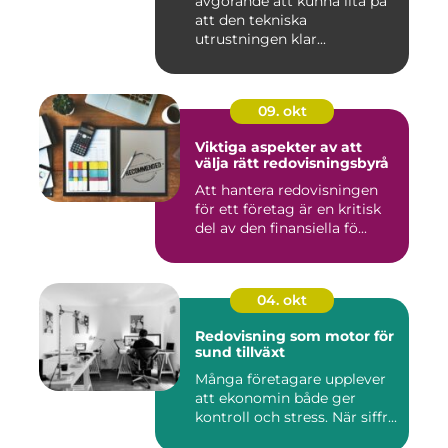
avgörande att kunna lita på
att den tekniska
utrustningen klar...
09. okt
Viktiga aspekter av att
välja rätt redovisningsbyrå
Att hantera redovisningen
för ett företag är en kritisk
del av den finansiella fö...
04. okt
Redovisning som motor för
sund tillväxt
Många företagare upplever
att ekonomin både ger
kontroll och stress. När siffr...