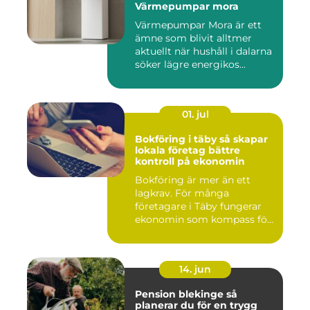
Värmepumpar mora
Värmepumpar Mora är ett
ämne som blivit alltmer
aktuellt när hushåll i dalarna
söker lägre energikos...
01. jul
Bokföring i täby så skapar
lokala företag bättre
kontroll på ekonomin
Bokföring är mer än ett
lagkrav. För många
företagare i Täby fungerar
ekonomin som kompass för
både ...
14. jun
Pension blekinge så
planerar du för en trygg