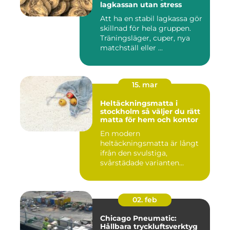
lagkassan utan stress
Att ha en stabil lagkassa gör
skillnad för hela gruppen.
Träningsläger, cuper, nya
matchställ eller ...
15. mar
Heltäckningsmatta i
stockholm så väljer du rätt
matta för hem och kontor
En modern
heltäckningsmatta är långt
ifrån den svulstiga,
svårstädade varianten
många minns från 70-...
02. feb
Chicago Pneumatic:
Hållbara tryckluftsverktyg