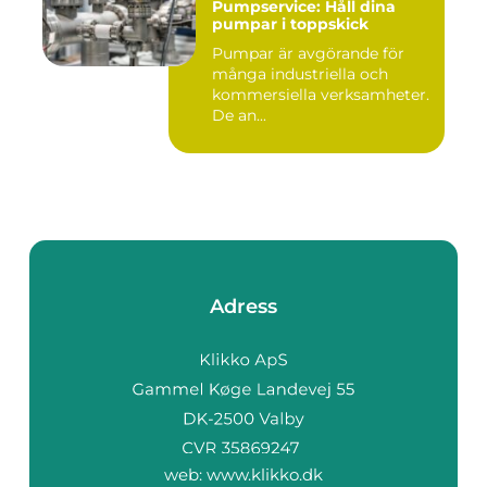
Pumpservice: Håll dina
pumpar i toppskick
Pumpar är avgörande för
många industriella och
kommersiella verksamheter.
De an...
Adress
web:
www.klikko.dk