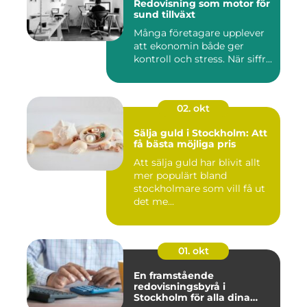
Redovisning som motor för
sund tillväxt
Många företagare upplever
att ekonomin både ger
kontroll och stress. När siffr...
02. okt
Sälja guld i Stockholm: Att
få bästa möjliga pris
Att sälja guld har blivit allt
mer populärt bland
stockholmare som vill få ut
det me...
01. okt
En framstående
redovisningsbyrå i
Stockholm för alla dina