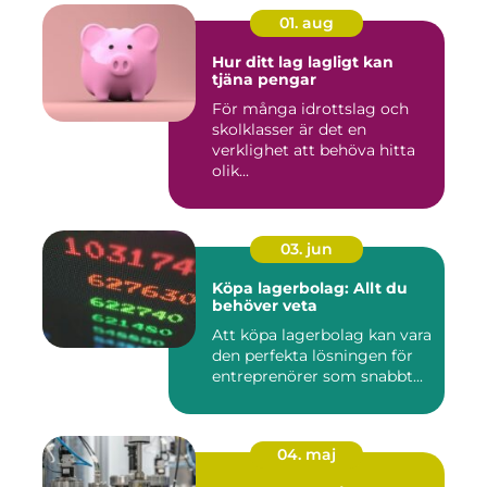
01. aug
Hur ditt lag lagligt kan
tjäna pengar
För många idrottslag och
skolklasser är det en
verklighet att behöva hitta
olik...
03. jun
Köpa lagerbolag: Allt du
behöver veta
Att köpa lagerbolag kan vara
den perfekta lösningen för
entreprenörer som snabbt...
04. maj