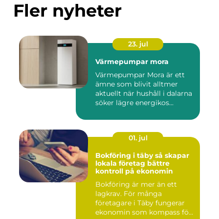
Fler nyheter
23. jul
Värmepumpar mora
Värmepumpar Mora är ett
ämne som blivit alltmer
aktuellt när hushåll i dalarna
söker lägre energikos...
01. jul
Bokföring i täby så skapar
lokala företag bättre
kontroll på ekonomin
Bokföring är mer än ett
lagkrav. För många
företagare i Täby fungerar
ekonomin som kompass för