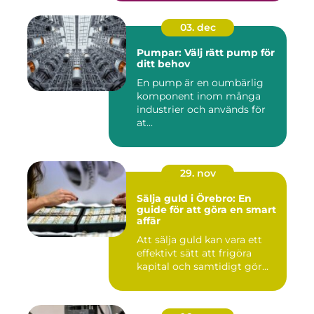
03. dec
Pumpar: Välj rätt pump för
ditt behov
En pump är en oumbärlig
komponent inom många
industrier och används för
at...
29. nov
Sälja guld i Örebro: En
guide för att göra en smart
affär
Att sälja guld kan vara ett
effektivt sätt att frigöra
kapital och samtidigt gör...