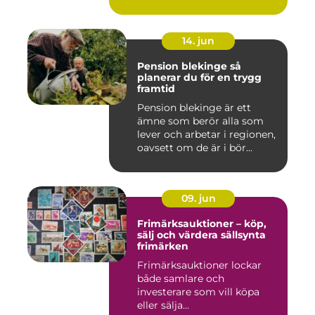
både ...
14. jun
Pension blekinge så
planerar du för en trygg
framtid
Pension blekinge är ett
ämne som berör alla som
lever och arbetar i regionen,
oavsett om de är i bör...
09. jun
Frimärksauktioner – köp,
sälj och värdera sällsynta
frimärken
Frimärksauktioner lockar
både samlare och
investerare som vill köpa
eller sälja...