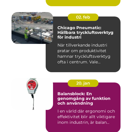
många minns från 70-...
02. feb
Chicago Pneumatic:
Hållbara tryckluftsverktyg
för industri
När tillverkande industri
pratar om produktivitet
hamnar tryckluftsverktyg
ofta i centrum. Vale...
20. jan
Balansblock: En
genomgång av funktion
och användning
I en värld där ergonomi och
effektivitet blir allt viktigare
inom industrin, är balan...