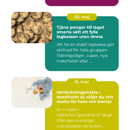
02. maj
Tjäna pengar till laget
smarta sätt att fylla
lagkassan utan stress
Att ha en stabil lagkassa gör
skillnad för hela gruppen.
Träningsläger, cuper, nya
matchställ eller ...
15. mar
Heltäckningsmatta i
stockholm så väljer du rätt
matta för hem och kontor
En modern
heltäckningsmatta är långt
ifrån den svulstiga,
svårstädade varianten