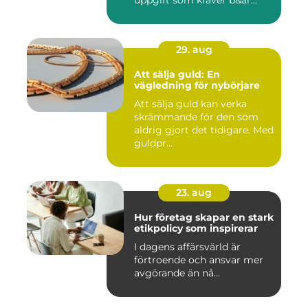
uppgift som kräver b&ar...
29. aug
Att sälja guld: En
vägledning för nybörjare
Att sälja guld kan verka
skrämmande för den som
aldrig gjort det tidigare. Med
guldpr...
23. aug
Hur företag skapar en stark
etikpolicy som inspirerar
I dagens affärsvärld är
förtroende och ansvar mer
avgörande än nå...