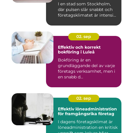
ekonomiska behov
I en stad som Stockholm,
där pulsen slår snabbt och
företagsklimatet är intensi...
02. sep
Effektiv och korrekt
bokföring i Luleå
Bokföring är en
grundläggande del av varje
företags verksamhet, men i
en snabb d...
02. sep
Effektiv löneadministration
för framgångsrika företag
I dagens företagsklimat är
löneadministration en kritisk