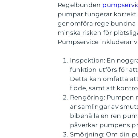
Regelbunden
pumpservi
pumpar fungerar korrekt 
genomföra regelbundna u
minska risken för plötsli
Pumpservice inkluderar va
Inspektion: En noggr
funktion utförs för at
Detta kan omfatta att 
flöde, samt att kontro
Rengöring: Pumpen re
ansamlingar av smuts, 
bibehålla en ren pump
påverkar pumpens pr
Smörjning: Om din pu