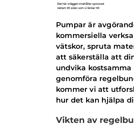
Pumpar är avgörande
kommersiella verksam
vätskor, spruta mater
att säkerställa att 
undvika kostsamma dr
genomföra regelbund
kommer vi att utfor
hur det kan hjälpa di
Vikten av regelb