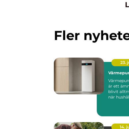
L
Fler nyhet
23. j
Värmepu
Värmepum
är ett äm
blivit allt
när hushål
söker lägr
energikos..
14. 