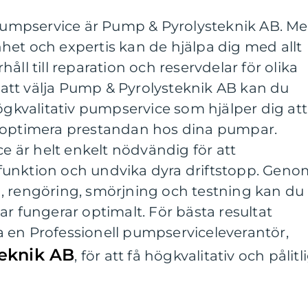
v pumpservice är Pump & Pyrolysteknik AB. M
het och expertis kan de hjälpa dig med allt
åll till reparation och reservdelar för olika
tt välja Pump & Pyrolysteknik AB kan du
högkvalitativ pumpservice som hjälper dig att
h optimera prestandan hos dina pumpar.
är helt enkelt nödvändig för att
funktion och undvika dyra driftstopp. Geno
, rengöring, smörjning och testning kan du
ar fungerar optimalt. För bästa resultat
 en Professionell pumpserviceleverantör,
eknik AB
, för att få högkvalitativ och pålitl