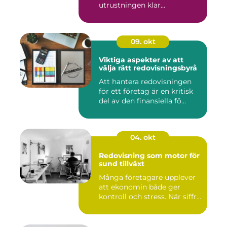
utrustningen klar...
09. okt
Viktiga aspekter av att
välja rätt redovisningsbyrå
Att hantera redovisningen
för ett företag är en kritisk
del av den finansiella fö...
04. okt
Redovisning som motor för
sund tillväxt
Många företagare upplever
att ekonomin både ger
kontroll och stress. När siffr...