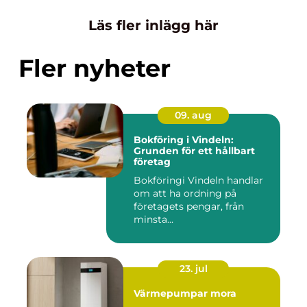
Läs fler inlägg här
Fler nyheter
09. aug
Bokföring i Vindeln:
Grunden för ett hållbart
företag
Bokföringi Vindeln handlar
om att ha ordning på
företagets pengar, från
minsta...
23. jul
Värmepumpar mora