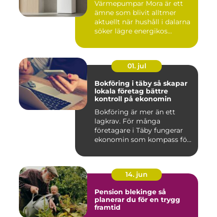
Värmepumpar Mora är ett
ämne som blivit alltmer
aktuellt när hushåll i dalarna
söker lägre energikos...
01. jul
Bokföring i täby så skapar
lokala företag bättre
kontroll på ekonomin
Bokföring är mer än ett
lagkrav. För många
företagare i Täby fungerar
ekonomin som kompass för
både ...
14. jun
Pension blekinge så
planerar du för en trygg
framtid