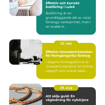
Effektiv och korrekt
bokföring i Luleå
Bokföring är en
grundläggande del av varje
företags verksamhet, men i
en snabb d...
02. sep
Effektiv löneadministration
för framgångsrika företag
I dagens företagsklimat är
löneadministration en kritisk
uppgift som kräver b&ar...
29. aug
Att sälja guld: En
vägledning för nybörjare