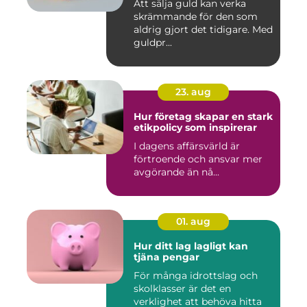
Att sälja guld kan verka
skrämmande för den som
aldrig gjort det tidigare. Med
guldpr...
23. aug
Hur företag skapar en stark
etikpolicy som inspirerar
I dagens affärsvärld är
förtroende och ansvar mer
avgörande än nå...
01. aug
Hur ditt lag lagligt kan
tjäna pengar
För många idrottslag och
skolklasser är det en
verklighet att behöva hitta