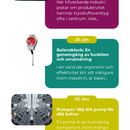
När tillverkande industri
pratar om produktivitet
hamnar tryckluftsverktyg
ofta i centrum. Vale...
20. jan
Balansblock: En
genomgång av funktion
och användning
I en värld där ergonomi och
effektivitet blir allt viktigare
inom industrin, är balan...
03. dec
Pumpar: Välj rätt pump för
ditt behov
En pump är en oumbärlig
komponent inom många