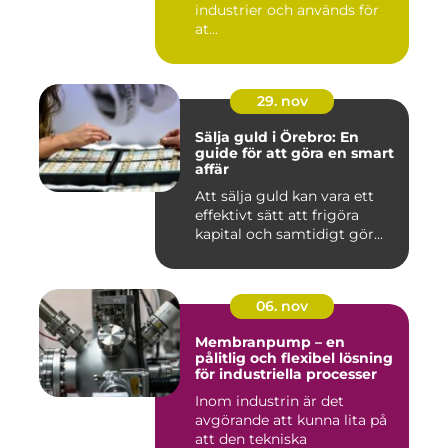
industrier och används för
at...
29. nov
Sälja guld i Örebro: En
guide för att göra en smart
affär
Att sälja guld kan vara ett
effektivt sätt att frigöra
kapital och samtidigt gör...
06. nov
Membranpump – en
pålitlig och flexibel lösning
för industriella processer
Inom industrin är det
avgörande att kunna lita på
att den tekniska