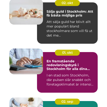
02. okt
Sälja guld i Stockholm: Att
få bästa möjliga pris
Att sälja guld har blivit allt
mer populärt bland
stockholmare som vill få ut
det me...
01. okt
En framstående
redovisningsbyrå i
Stockholm för alla dina
ekonomiska behov
I en stad som Stockholm,
där pulsen slår snabbt och
företagsklimatet är intensi...
02. sep