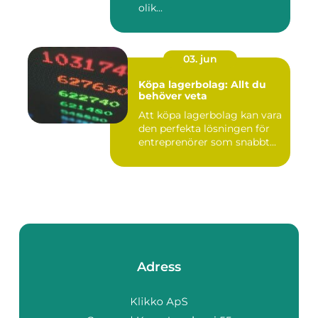
olik...
03. jun
Köpa lagerbolag: Allt du
behöver veta
Att köpa lagerbolag kan vara
den perfekta lösningen för
entreprenörer som snabbt...
Adress