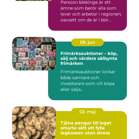
Pension blekinge är ett
ämne som berör alla som
lever och arbetar i regionen,
oavsett om de är i bör...
09. jun
Frimärksauktioner – köp,
sälj och värdera sällsynta
frimärken
Frimärksauktioner lockar
både samlare och
investerare som vill köpa
eller sälja...
02. maj
Tjäna pengar till laget
smarta sätt att fylla
lagkassan utan stress