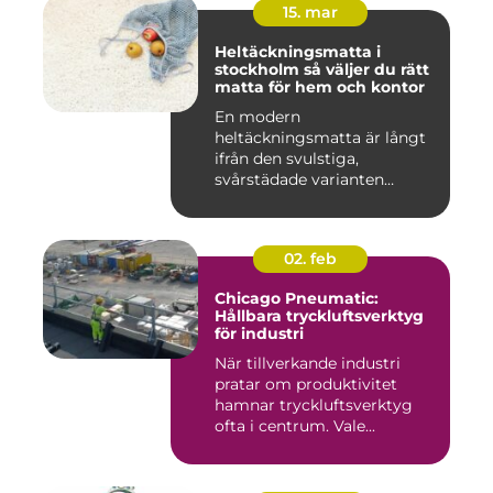
15. mar
Heltäckningsmatta i
stockholm så väljer du rätt
matta för hem och kontor
En modern
heltäckningsmatta är långt
ifrån den svulstiga,
svårstädade varianten
många minns från 70-...
02. feb
Chicago Pneumatic:
Hållbara tryckluftsverktyg
för industri
När tillverkande industri
pratar om produktivitet
hamnar tryckluftsverktyg
ofta i centrum. Vale...