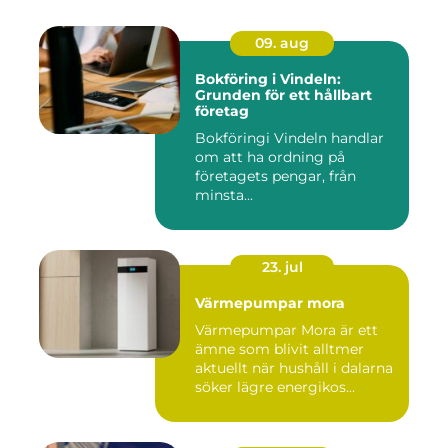
09. aug
Bokföring i Vindeln:
Grunden för ett hållbart
företag
Bokföringi Vindeln handlar
om att ha ordning på
företagets pengar, från
minsta...
23. jul
Värmepumpar mora
Värmepumpar Mora är ett
ämne som blivit alltmer
aktuellt när hushåll i dalarna
söker lägre energikos...