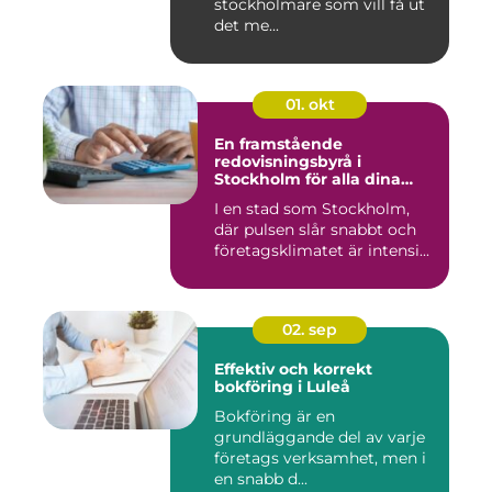
stockholmare som vill få ut
det me...
01. okt
En framstående
redovisningsbyrå i
Stockholm för alla dina
ekonomiska behov
I en stad som Stockholm,
där pulsen slår snabbt och
företagsklimatet är intensi...
02. sep
Effektiv och korrekt
bokföring i Luleå
Bokföring är en
grundläggande del av varje
företags verksamhet, men i
en snabb d...