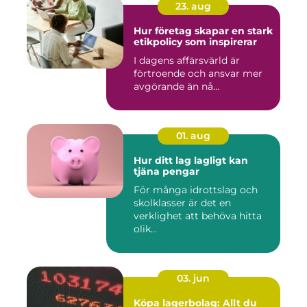
23. aug
Hur företag skapar en stark
etikpolicy som inspirerar
I dagens affärsvärld är
förtroende och ansvar mer
avgörande än nå...
01. aug
Hur ditt lag lagligt kan
tjäna pengar
För många idrottslag och
skolklasser är det en
verklighet att behöva hitta
olik...
03. jun
Köpa lagerbolag: Allt du