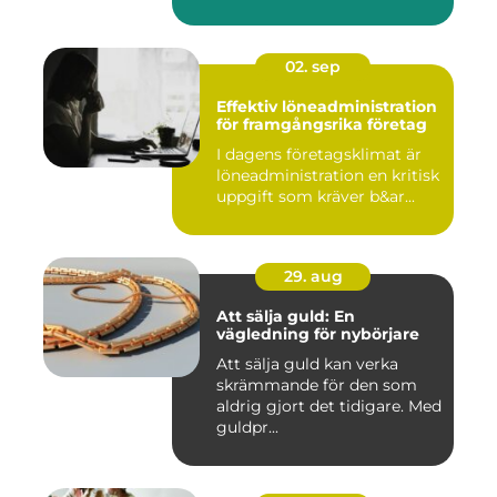
02. sep
Effektiv löneadministration
för framgångsrika företag
I dagens företagsklimat är
löneadministration en kritisk
uppgift som kräver b&ar...
29. aug
Att sälja guld: En
vägledning för nybörjare
Att sälja guld kan verka
skrämmande för den som
aldrig gjort det tidigare. Med
guldpr...