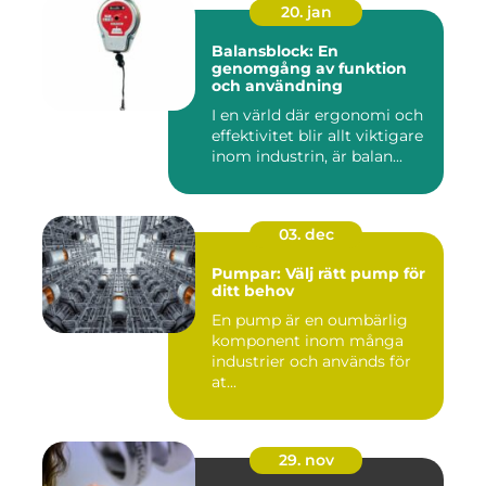
20. jan
Balansblock: En
genomgång av funktion
och användning
I en värld där ergonomi och
effektivitet blir allt viktigare
inom industrin, är balan...
03. dec
Pumpar: Välj rätt pump för
ditt behov
En pump är en oumbärlig
komponent inom många
industrier och används för
at...
29. nov