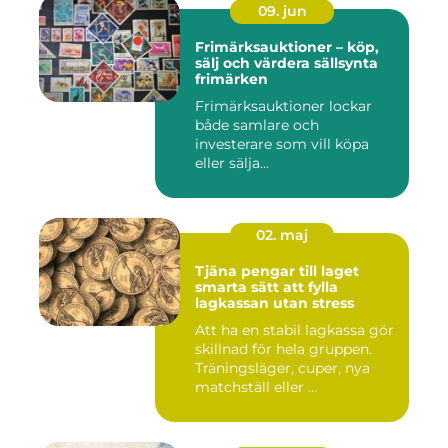
09. jun
Frimärksauktioner – köp,
sälj och värdera sällsynta
frimärken
Frimärksauktioner lockar
både samlare och
investerare som vill köpa
eller sälja...
02. maj
Tjäna pengar till laget
smarta sätt att fylla
lagkassan utan stress
Att ha en stabil lagkassa gör
skillnad för hela gruppen.
Träningsläger, cuper, nya
matchställ eller ...