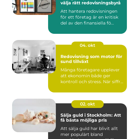
välja rätt redovisningsbyrå
Att hantera redovisningen
för ett företag är en kritisk
del av den finansiella fö...
04. okt
Redovisning som motor för
sund tillväxt
Många företagare upplever
att ekonomin både ger
kontroll och stress. När siffr...
02. okt
Sälja guld i Stockholm: Att
få bästa möjliga pris
Att sälja guld har blivit allt
mer populärt bland