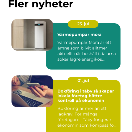
Fler nyheter
23. jul
Värmepumpar mora
Värmepumpar Mora är ett
ämne som blivit alltmer
aktuellt när hushåll i dalarna
söker lägre energikos...
01. jul
Bokföring i täby så skapar
lokala företag bättre
kontroll på ekonomin
Bokföring är mer än ett
lagkrav. För många
företagare i Täby fungerar
ekonomin som kompass för
både ...