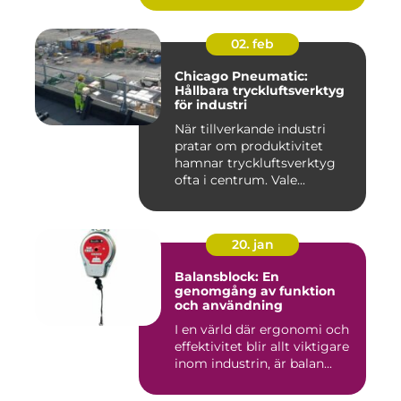
02. feb
Chicago Pneumatic:
Hållbara tryckluftsverktyg
för industri
När tillverkande industri
pratar om produktivitet
hamnar tryckluftsverktyg
ofta i centrum. Vale...
20. jan
Balansblock: En
genomgång av funktion
och användning
I en värld där ergonomi och
effektivitet blir allt viktigare
inom industrin, är balan...