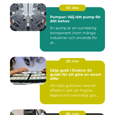
03. dec
Pumpar: Välj rätt pump för
ditt behov
En pump är en oumbärlig
komponent inom många
industrier och används för
at...
29. nov
Sälja guld i Örebro: En
guide för att göra en smart
affär
Att sälja guld kan vara ett
effektivt sätt att frigöra
kapital och samtidigt gör...
06. nov