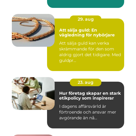
29. aug
Att sälja guld: En
vägledning för nybörjare
Att sälja guld kan verka
skrämmande för den som
aldrig gjort det tidigare. Med
guldpr...
23. aug
Hur företag skapar en stark
etikpolicy som inspirerar
I dagens affärsvärld är
förtroende och ansvar mer
avgörande än nå...