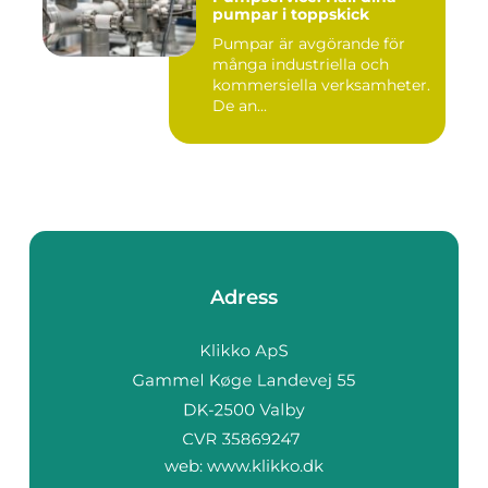
pumpar i toppskick
Pumpar är avgörande för
många industriella och
kommersiella verksamheter.
De an...
Adress
web:
www.klikko.dk