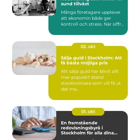
sund tillväxt
Många företagare upplever
att ekonomin både ger
kontroll och stress. När siffr...
02. okt
Sälja guld i Stockholm: Att
få bästa möjliga pris
Att sälja guld har blivit allt
mer populärt bland
stockholmare som vill få ut
det me...
01. okt
En framstående
redovisningsbyrå i
Stockholm för alla dina
ekonomiska behov