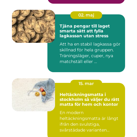
02. maj
Tjäna pengar till laget
smarta sätt att fylla
lagkassan utan stress
Att ha en stabil lagkassa gör
skillnad för hela gruppen.
Träningsläger, cuper, nya
matchställ eller ...
15. mar
Heltäckningsmatta i
stockholm så väljer du rätt
matta för hem och kontor
En modern
heltäckningsmatta är långt
ifrån den svulstiga,
svårstädade varianten
många minns från 70-...