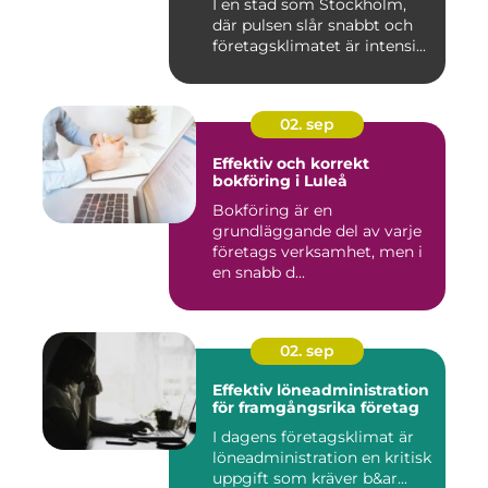
I en stad som Stockholm,
där pulsen slår snabbt och
företagsklimatet är intensi...
02. sep
Effektiv och korrekt
bokföring i Luleå
Bokföring är en
grundläggande del av varje
företags verksamhet, men i
en snabb d...
02. sep
Effektiv löneadministration
för framgångsrika företag
I dagens företagsklimat är
löneadministration en kritisk
uppgift som kräver b&ar...