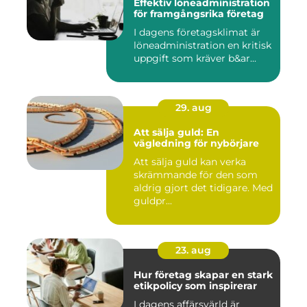
Effektiv löneadministration
för framgångsrika företag
I dagens företagsklimat är
löneadministration en kritisk
uppgift som kräver b&ar...
29. aug
Att sälja guld: En
vägledning för nybörjare
Att sälja guld kan verka
skrämmande för den som
aldrig gjort det tidigare. Med
guldpr...
23. aug
Hur företag skapar en stark
etikpolicy som inspirerar
I dagens affärsvärld är