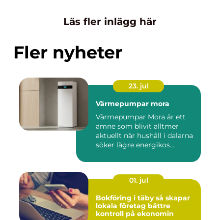
Läs fler inlägg här
Fler nyheter
23. jul
Värmepumpar mora
Värmepumpar Mora är ett
ämne som blivit alltmer
aktuellt när hushåll i dalarna
söker lägre energikos...
01. jul
Bokföring i täby så skapar
lokala företag bättre
kontroll på ekonomin