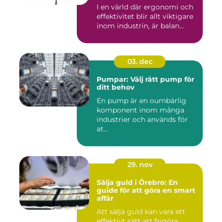
I en värld där ergonomi och
effektivitet blir allt viktigare
inom industrin, är balan...
03. dec
Pumpar: Välj rätt pump för
ditt behov
En pump är en oumbärlig
komponent inom många
industrier och används för
at...
29. nov
Sälja guld i Örebro: En
guide för att göra en smart
affär
Att sälja guld kan vara ett
effektivt sätt att frigöra