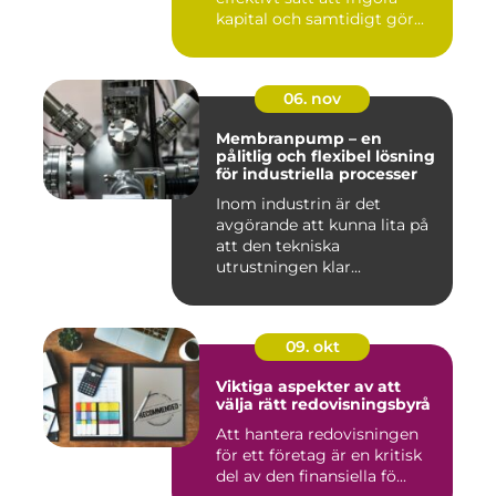
kapital och samtidigt gör...
06. nov
Membranpump – en
pålitlig och flexibel lösning
för industriella processer
Inom industrin är det
avgörande att kunna lita på
att den tekniska
utrustningen klar...
09. okt
Viktiga aspekter av att
välja rätt redovisningsbyrå
Att hantera redovisningen
för ett företag är en kritisk
del av den finansiella fö...