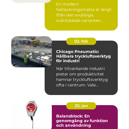
En modern
heltäckningsmatta är långt
ifrån den svulstiga,
svårstädade varianten
många minns från 70-...
02. feb
Chicago Pneumatic:
Hållbara tryckluftsverktyg
för industri
När tillverkande industri
pratar om produktivitet
hamnar tryckluftsverktyg
ofta i centrum. Vale...
20. jan
Balansblock: En
genomgång av funktion
och användning