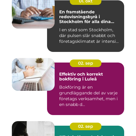
01. okt
En framstående
redovisningsbyrå i
Stockholm för alla dina
ekonomiska behov
I en stad som Stockholm,
där pulsen slår snabbt och
företagsklimatet är intensi...
02. sep
Effektiv och korrekt
bokföring i Luleå
Bokföring är en
grundläggande del av varje
företags verksamhet, men i
en snabb d...
02. sep