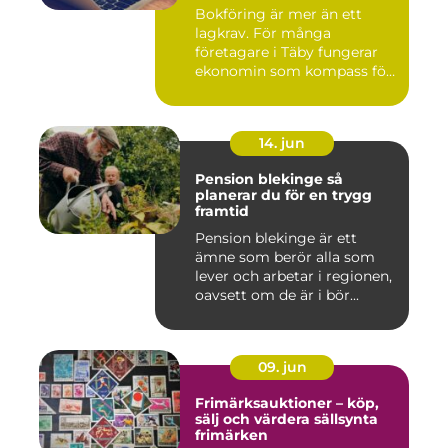
Bokföring är mer än ett
lagkrav. För många
företagare i Täby fungerar
ekonomin som kompass för
både ...
14. jun
Pension blekinge så
planerar du för en trygg
framtid
Pension blekinge är ett
ämne som berör alla som
lever och arbetar i regionen,
oavsett om de är i bör...
09. jun
Frimärksauktioner – köp,
sälj och värdera sällsynta
frimärken