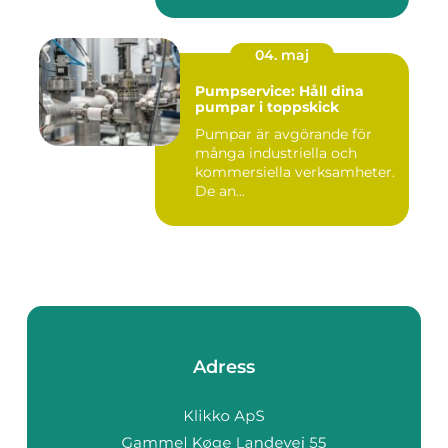
04. maj
Pumpservice: Håll dina
pumpar i toppskick
Pumpar är avgörande för
många industriella och
kommersiella verksamheter.
De an...
Adress