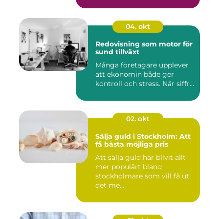
04. okt
Redovisning som motor för
sund tillväxt
Många företagare upplever
att ekonomin både ger
kontroll och stress. När siffr...
02. okt
Sälja guld i Stockholm: Att
få bästa möjliga pris
Att sälja guld har blivit allt
mer populärt bland
stockholmare som vill få ut
det me...