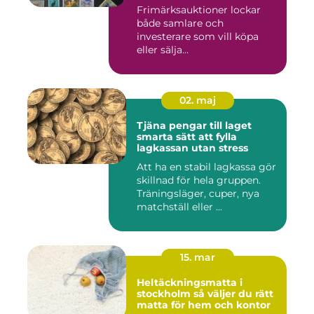
Frimärksauktioner lockar
både samlare och
investerare som vill köpa
eller sälja...
02. maj
Tjäna pengar till laget
smarta sätt att fylla
lagkassan utan stress
Att ha en stabil lagkassa gör
skillnad för hela gruppen.
Träningsläger, cuper, nya
matchställ eller ...
15. mar
Heltäckningsmatta i
stockholm så väljer du rätt
matta för hem och kontor