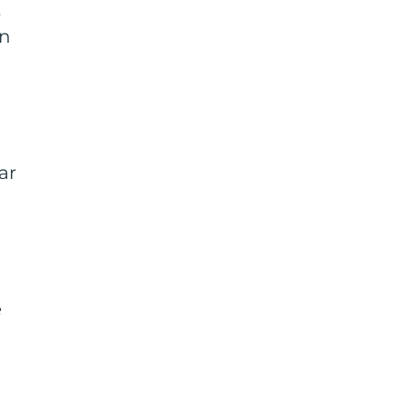
t
an
ar
e