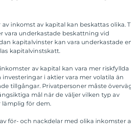
r av inkomst av kapital kan beskattas olika. Ti
r vara underkastade beskattning vid
an kapitalvinster kan vara underkastade e
as kapitalvinstskatt.
v inkomster av kapital kan vara mer riskfyllda
 investeringar i aktier vara mer volatila än
nde tillgångar. Privatpersoner måste övervä
långsiktiga mål när de väljer vilken typ av
 lämplig för dem.
v för- och nackdelar med olika inkomster 