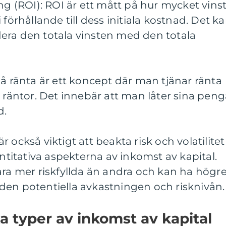
ng (ROI): ROI är ett mått på hur mycket vins
 förhållande till dess initiala kostnad. Det k
era den totala vinsten med den totala
på ränta är ett koncept där man tjänar ränta
e räntor. Det innebär att man låter sina peng
d.
 är också viktigt att beakta risk och volatilitet
itativa aspekterna av inkomst av kapital.
ara mer riskfyllda än andra och kan ha högr
ar den potentiella avkastningen och risknivån.
ika typer av inkomst av kapital