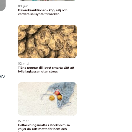
09. jun
Frimärksauktioner – köp, sälj och
värdera sällsynta frimärken
02. maj
Tjäna pengar till laget smarta sätt att
fylla lagkassan utan stress
av
15. mar
Heltäckningsmatta i stockholm så
väljer du rätt matta för hem och