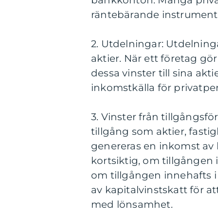
bankkonton. Många privatp
räntebärande instrument 
2. Utdelningar: Utdelning
aktier. När ett företag gör
dessa vinster till sina ak
inkomstkälla för privatp
3. Vinster från tillgångsfö
tillgång som aktier, fasti
genereras en inkomst av k
kortsiktig, om tillgången i
om tillgången innehafts i
av kapitalvinstskatt för a
med lönsamhet.