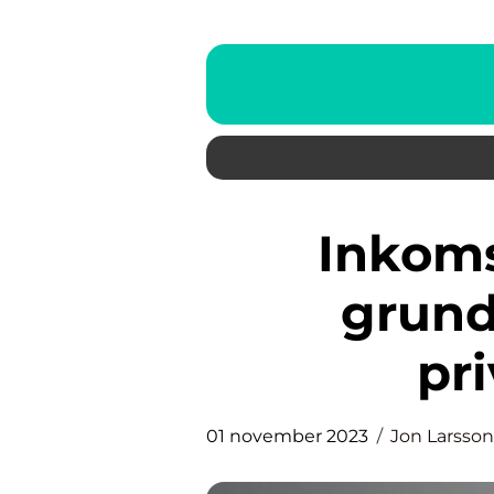
Inkomst av kapital: En
grundl
pr
01 november 2023
Jon Larsson