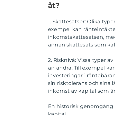
åt?
1. Skattesatser: Olika type
exempel kan ränteintäkte
inkomstskattesatsen, med
annan skattesats som kall
2. Risknivå: Vissa typer a
än andra. Till exempel kan
investeringar i räntebära
sin risktolerans och sina 
inkomst av kapital som är
En historisk genomgång a
kapital