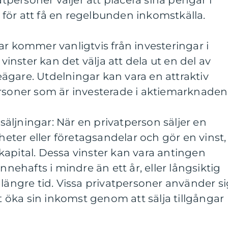
ersoner väljer att placera sina pengar i
för att få en regelbunden inkomstkälla.
ar kommer vanligtvis från investeringar i
 vinster kan det välja att dela ut en del av
tieägare. Utdelningar kan vara en attraktiv
ersoner som är investerade i aktiemarknaden
rsäljningar: När en privatperson säljer en
gheter eller företagsandelar och gör en vinst,
apital. Dessa vinster kan vara antingen
nnehafts i mindre än ett år, eller långsiktig
 längre tid. Vissa privatpersoner använder s
tt öka sin inkomst genom att sälja tillgångar