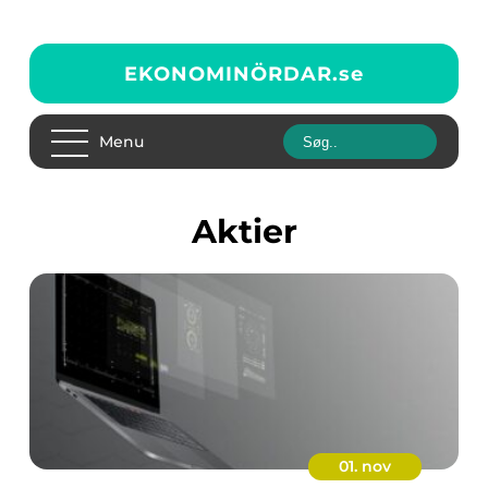
EKONOMINÖRDAR.
se
Menu
Aktier
01. nov