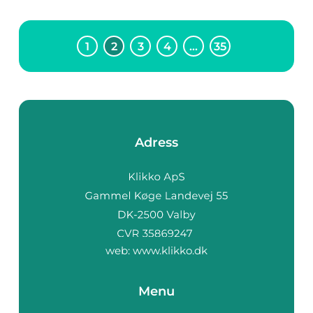
1
2
3
4
…
35
Adress
web:
www.klikko.dk
Menu