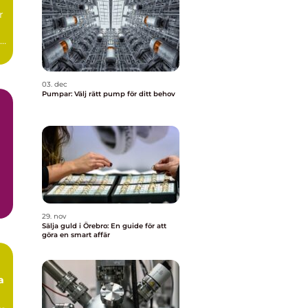
r
de
03. dec
Pumpar: Välj rätt pump för ditt behov
29. nov
Sälja guld i Örebro: En guide för att
göra en smart affär
a