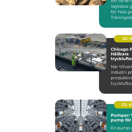
Att ha en 
lagkassa g
för hela g
Träningslä
nya matchst
02. 
Chicago 
Hållbara
trycklufts
industri
När tillve
industri p
produktiv
trycklufts
i centrum. 
03. 
Pumpar: V
pump för 
En pump ä