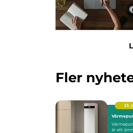
L
Fler nyhet
23. j
Värmepu
Värmepum
är ett äm