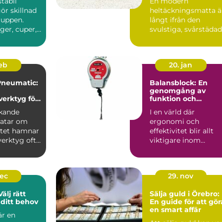
stabil
En modern
ör skillnad
heltäckningsmatta ä
ruppen.
långt ifrån den
ger, cuper,
svulstiga, svårstäda
äll eller ...
varianten många
minns från 70-...
feb
20. jan
Pneumatic:
Balansblock: En
genomgång av
verktyg för
funktion och
användning
rkande
I en värld där
ratar om
ergonomi och
itet hamnar
effektivitet blir allt
verktyg ofta
viktigare inom
Vale...
industrin, är balan...
dec
29. nov
älj rätt
Sälja guld i Örebro:
ditt behov
En guide för att gör
en smart affär
r en