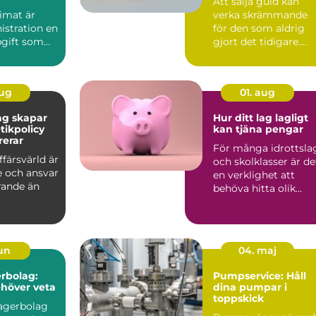
Att sälja guld kan
imat är
verka skrämmande
istration en
för den som aldrig
pgift som
gjort det tidigare.
...
Med guldpr...
aug
01. aug
ag skapar
Hur ditt lag lagligt
tikpolicy
kan tjäna pengar
rerar
För många idrottsla
ffärsvärld är
och skolklasser är de
e och ansvar
en verklighet att
ande än
behöva hitta olik...
jun
04. maj
rbolag:
Pumpservice: Håll
ehöver veta
dina pumpar i
toppskick
lagerbolag