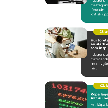
I dagens
företagskl
löneadmin
kritisk up
kräver b&ar
23. 
Hur föret
en stark e
som inspi
I dagens a
förtroend
mer avgör
nå...
03. 
Köpa lage
Allt du b
Att köpa 