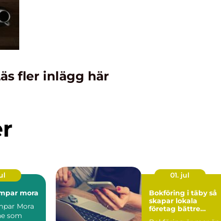
äs fler inlägg här
er
ul
01. jul
mpar mora
Bokföring i täby så
skapar lokala
par Mora
företag bättre
ne som
kontroll på