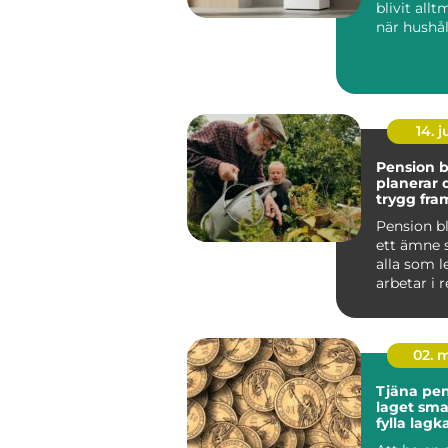
blivit allt
när hushål
söker lägr
energikos..
14. 
Pension bl
planerar 
trygg fra
Pension b
ett ämne 
alla som l
arbetar i 
oavsett om
bör...
02. 
Tjäna peng
laget smarta sätt att
fylla lag
stress