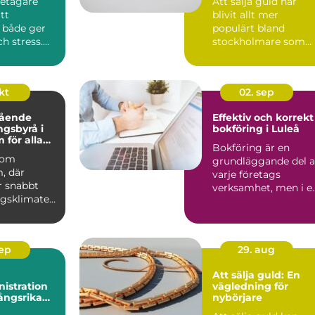
etagare
Att sälja guld har
tt
blivit allt mer
 både ger
populärt bland
ch stress.
stockholmare som
vill få ut det me...
okt
02. sep
tående
Effektiv och korrekt
ngsbyrå i
bokföring i Luleå
 för alla
Bokföring är en
nomiska
 som
grundläggande del 
, där
varje företags
r snabbt
verksamhet, men i e
agsklimatet
snabb d...
.
sep
29. aug
Att sälja guld: En
istration
vägledning för
ångsrika
nybörjare