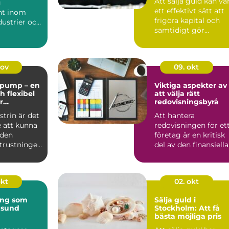
Att sälja guld kan va
g
ett effektivt sätt att
t inom
frigöra kapital och
ustrier och
samtidigt gör...
 at...
nov
09. okt
pump – en
Viktiga aspekter av
ch flexibel
att välja rätt
r
redovisningsbyrå
la
trin är det
Att hantera
 att kunna
redovisningen för et
 den
företag är en kritisk
utrustningen
del av den finansiella
fö...
okt
02. okt
ing som
Sälja guld i
 sund
Stockholm: Att få
bästa möjliga pris