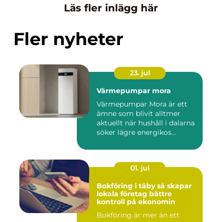
Läs fler inlägg här
Fler nyheter
23. jul
Värmepumpar mora
Värmepumpar Mora är ett
ämne som blivit alltmer
aktuellt när hushåll i dalarna
söker lägre energikos...
01. jul
Bokföring i täby så skapar
lokala företag bättre
kontroll på ekonomin
Bokföring är mer än ett