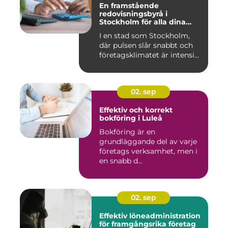
En framstående
redovisningsbyrå i
Stockholm för alla dina
ekonomiska behov
I en stad som Stockholm,
där pulsen slår snabbt och
företagsklimatet är intensi...
02. sep
Effektiv och korrekt
bokföring i Luleå
Bokföring är en
grundläggande del av varje
företags verksamhet, men i
en snabb d...
02. sep
Effektiv löneadministration
för framgångsrika företag