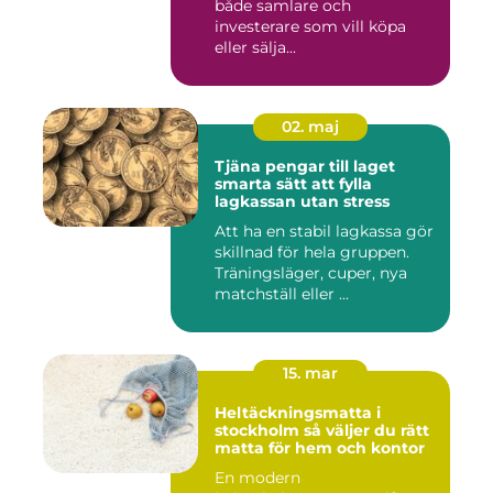
både samlare och
investerare som vill köpa
eller sälja...
02. maj
Tjäna pengar till laget
smarta sätt att fylla
lagkassan utan stress
Att ha en stabil lagkassa gör
skillnad för hela gruppen.
Träningsläger, cuper, nya
matchställ eller ...
15. mar
Heltäckningsmatta i
stockholm så väljer du rätt
matta för hem och kontor
En modern