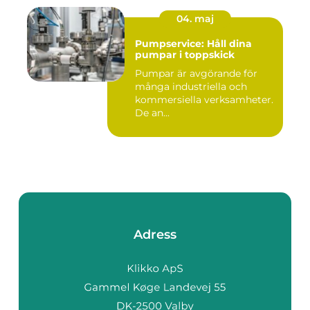
04. maj
Pumpservice: Håll dina
pumpar i toppskick
Pumpar är avgörande för
många industriella och
kommersiella verksamheter.
De an...
Adress