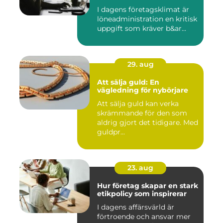
I dagens företagsklimat är
löneadministration en kritisk
uppgift som kräver b&ar...
29. aug
Att sälja guld: En
vägledning för nybörjare
Att sälja guld kan verka
skrämmande för den som
aldrig gjort det tidigare. Med
guldpr...
23. aug
Hur företag skapar en stark
etikpolicy som inspirerar
I dagens affärsvärld är
förtroende och ansvar mer