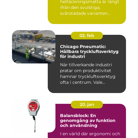
heltäckningsmatta är långt
ifrån den svulstiga,
svårstädade varianten
många minns från 70-...
02. feb
Chicago Pneumatic:
Hållbara tryckluftsverktyg
för industri
När tillverkande industri
pratar om produktivitet
hamnar tryckluftsverktyg
ofta i centrum. Vale...
20. jan
Balansblock: En
genomgång av funktion
och användning
I en värld där ergonomi och