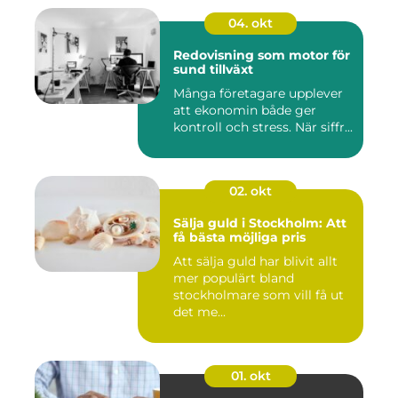
04. okt
Redovisning som motor för
sund tillväxt
Många företagare upplever
att ekonomin både ger
kontroll och stress. När siffr...
02. okt
Sälja guld i Stockholm: Att
få bästa möjliga pris
Att sälja guld har blivit allt
mer populärt bland
stockholmare som vill få ut
det me...
01. okt