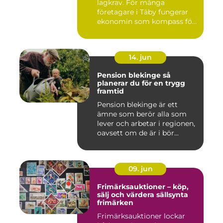
lagkrav. För många
företagare i Täby fungerar
ekonomin som kompass för
både ...
14. jun
Pension blekinge så
planerar du för en trygg
framtid
Pension blekinge är ett
ämne som berör alla som
lever och arbetar i regionen,
oavsett om de är i bör...
09. jun
Frimärksauktioner – köp,
sälj och värdera sällsynta
frimärken
Frimärksauktioner lockar