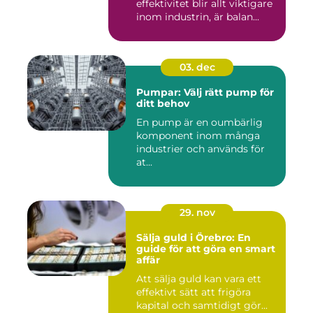
effektivitet blir allt viktigare
inom industrin, är balan...
03. dec
Pumpar: Välj rätt pump för
ditt behov
En pump är en oumbärlig
komponent inom många
industrier och används för
at...
29. nov
Sälja guld i Örebro: En
guide för att göra en smart
affär
Att sälja guld kan vara ett
effektivt sätt att frigöra
kapital och samtidigt gör...