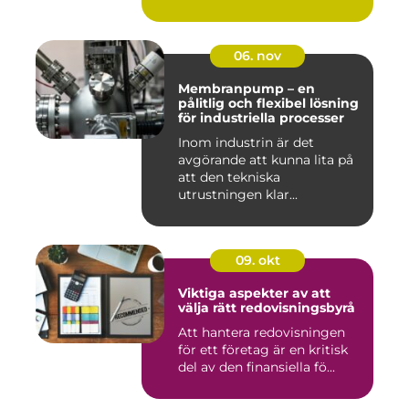
06. nov
Membranpump – en
pålitlig och flexibel lösning
för industriella processer
Inom industrin är det
avgörande att kunna lita på
att den tekniska
utrustningen klar...
09. okt
Viktiga aspekter av att
välja rätt redovisningsbyrå
Att hantera redovisningen
för ett företag är en kritisk
del av den finansiella fö...