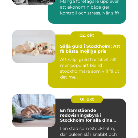
Många företagare upplever
att ekonomin både ger
kontroll och stress. När siffr...
02. okt
Sälja guld i Stockholm: Att
få bästa möjliga pris
Att sälja guld har blivit allt
mer populärt bland
stockholmare som vill få ut
det me...
01. okt
En framstående
redovisningsbyrå i
Stockholm för alla dina
ekonomiska behov
I en stad som Stockholm,
där pulsen slår snabbt och