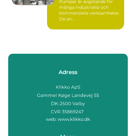
Pumpar är avgörande för
många industriella och
kommersiella verksamheter.
De an...
Adress
web:
www.klikko.dk