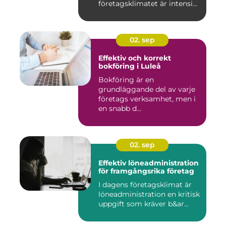
företagsklimatet är intensi...
02. sep
Effektiv och korrekt
bokföring i Luleå
Bokföring är en
grundläggande del av varje
företags verksamhet, men i
en snabb d...
02. sep
Effektiv löneadministration
för framgångsrika företag
I dagens företagsklimat är
löneadministration en kritisk
uppgift som kräver b&ar...