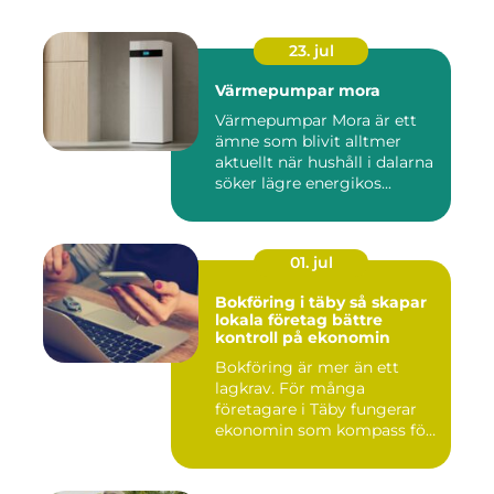
23. jul
Värmepumpar mora
Värmepumpar Mora är ett
ämne som blivit alltmer
aktuellt när hushåll i dalarna
söker lägre energikos...
01. jul
Bokföring i täby så skapar
lokala företag bättre
kontroll på ekonomin
Bokföring är mer än ett
lagkrav. För många
företagare i Täby fungerar
ekonomin som kompass för
både ...