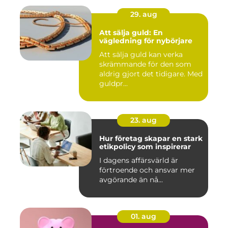
29. aug
Att sälja guld: En
vägledning för nybörjare
Att sälja guld kan verka
skrämmande för den som
aldrig gjort det tidigare. Med
guldpr...
23. aug
Hur företag skapar en stark
etikpolicy som inspirerar
I dagens affärsvärld är
förtroende och ansvar mer
avgörande än nå...
01. aug