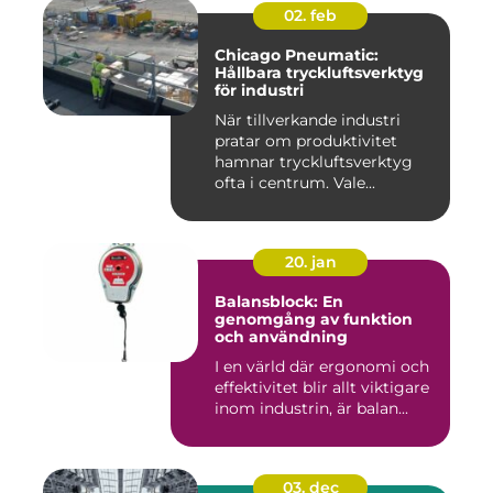
02. feb
Chicago Pneumatic:
Hållbara tryckluftsverktyg
för industri
När tillverkande industri
pratar om produktivitet
hamnar tryckluftsverktyg
ofta i centrum. Vale...
20. jan
Balansblock: En
genomgång av funktion
och användning
I en värld där ergonomi och
effektivitet blir allt viktigare
inom industrin, är balan...
03. dec