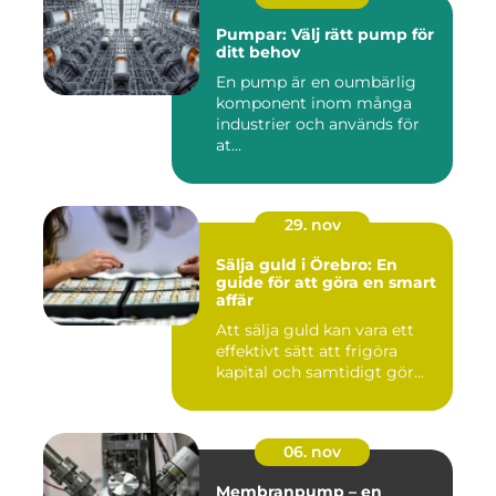
Pumpar: Välj rätt pump för
ditt behov
En pump är en oumbärlig
komponent inom många
industrier och används för
at...
29. nov
Sälja guld i Örebro: En
guide för att göra en smart
affär
Att sälja guld kan vara ett
effektivt sätt att frigöra
kapital och samtidigt gör...
06. nov
Membranpump – en