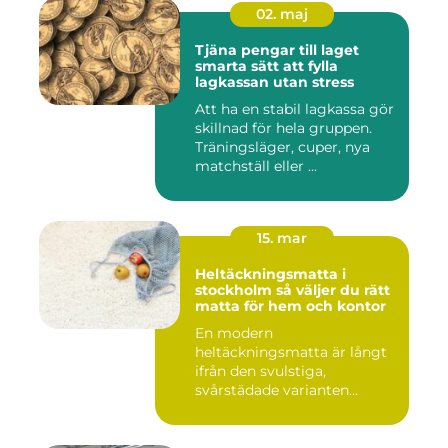
02. maj
Tjäna pengar till laget
smarta sätt att fylla
lagkassan utan stress
Att ha en stabil lagkassa gör
skillnad för hela gruppen.
Träningsläger, cuper, nya
matchställ eller ...
15. mar
Heltäckningsmatta i
stockholm så väljer du rätt
matta för hem och kontor
En modern
heltäckningsmatta är långt
ifrån den svulstiga,
svårstädade varianten
många minns från 70-...