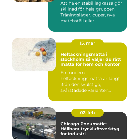
Att ha en stabil lagkassa gör
skillnad för hela gruppen.
Träningsläger, cuper, nya
matchställ eller ...
15. mar
Heltäckningsmatta i
stockholm så väljer du rätt
matta för hem och kontor
En modern
heltäckningsmatta är långt
ifrån den svulstiga,
svårstädade varianten
många minns från 70-...
02. feb
Chicago Pneumatic:
Hållbara tryckluftsverktyg
för industri