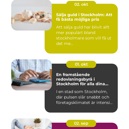
02. okt
Sälja guld i Stockholm: Att
få bästa möjliga pris
Att sälja guld har blivit allt
mer populärt bland
stockholmare som vill få ut
det me...
01. okt
En framstående
redovisningsbyrå i
Stockholm för alla dina
ekonomiska behov
I en stad som Stockholm,
där pulsen slår snabbt och
företagsklimatet är intensi...
02. sep