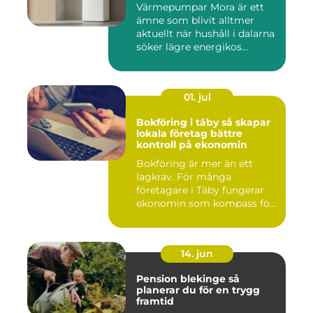
Värmepumpar Mora är ett
ämne som blivit alltmer
aktuellt när hushåll i dalarna
söker lägre energikos...
01. jul
Bokföring i täby så skapar
lokala företag bättre
kontroll på ekonomin
Bokföring är mer än ett
lagkrav. För många
företagare i Täby fungerar
ekonomin som kompass för
både ...
14. jun
Pension blekinge så
planerar du för en trygg
framtid