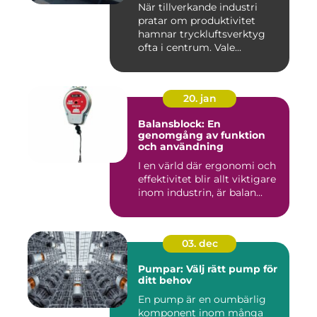
När tillverkande industri
pratar om produktivitet
hamnar tryckluftsverktyg
ofta i centrum. Vale...
20. jan
Balansblock: En
genomgång av funktion
och användning
I en värld där ergonomi och
effektivitet blir allt viktigare
inom industrin, är balan...
03. dec
Pumpar: Välj rätt pump för
ditt behov
En pump är en oumbärlig
komponent inom många