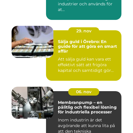
industrier och används för
at...
29. nov
Sälja guld i Örebro: En
guide för att göra en smart
affär
Att sälja guld kan vara ett
effektivt sätt att frigöra
kapital och samtidigt gör...
06. nov
Membranpump – en
pålitlig och flexibel lösning
för industriella processer
Inom industrin är det
avgörande att kunna lita på
att den tekniska