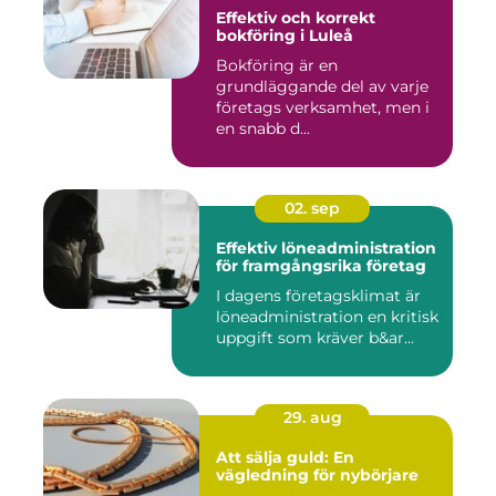
Effektiv och korrekt
bokföring i Luleå
Bokföring är en
grundläggande del av varje
företags verksamhet, men i
en snabb d...
02. sep
Effektiv löneadministration
för framgångsrika företag
I dagens företagsklimat är
löneadministration en kritisk
uppgift som kräver b&ar...
29. aug
Att sälja guld: En
vägledning för nybörjare