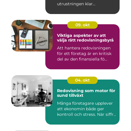
utrustningen klar...
09. okt
Viktiga aspekter av att
välja rätt redovisningsbyrå
Att hantera redovisningen
för ett företag är en kritisk
del av den finansiella fö...
04. okt
Redovisning som motor för
sund tillväxt
Många företagare upplever
att ekonomin både ger
kontroll och stress. När siffr...