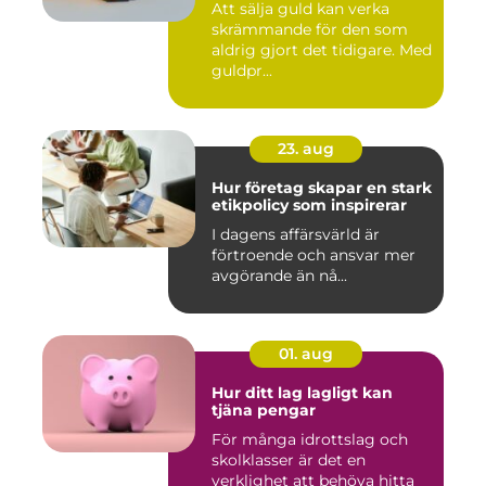
Att sälja guld kan verka
skrämmande för den som
aldrig gjort det tidigare. Med
guldpr...
23. aug
Hur företag skapar en stark
etikpolicy som inspirerar
I dagens affärsvärld är
förtroende och ansvar mer
avgörande än nå...
01. aug
Hur ditt lag lagligt kan
tjäna pengar
För många idrottslag och
skolklasser är det en
verklighet att behöva hitta