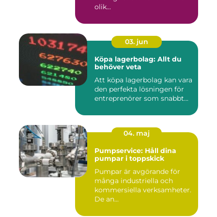
olik...
03. jun
Köpa lagerbolag: Allt du
behöver veta
Att köpa lagerbolag kan vara
den perfekta lösningen för
entreprenörer som snabbt...
04. maj
Pumpservice: Håll dina
pumpar i toppskick
Pumpar är avgörande för
många industriella och
kommersiella verksamheter.
De an...