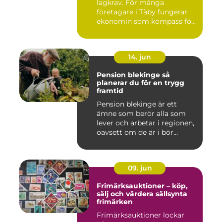
lagkrav. För många
företagare i Täby fungerar
ekonomin som kompass för
både ...
14. jun
Pension blekinge så
planerar du för en trygg
framtid
Pension blekinge är ett
ämne som berör alla som
lever och arbetar i regionen,
oavsett om de är i bör...
09. jun
Frimärksauktioner – köp,
sälj och värdera sällsynta
frimärken
Frimärksauktioner lockar