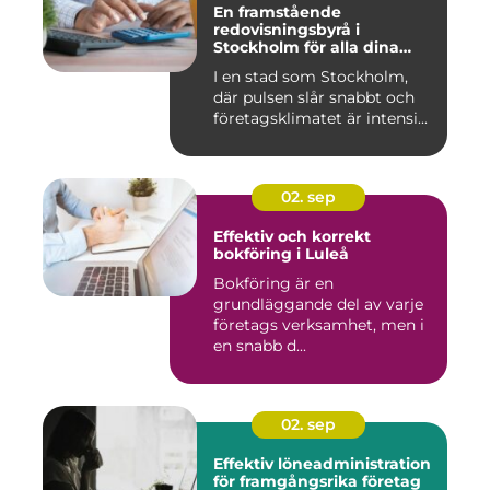
En framstående
redovisningsbyrå i
Stockholm för alla dina
ekonomiska behov
I en stad som Stockholm,
där pulsen slår snabbt och
företagsklimatet är intensi...
02. sep
Effektiv och korrekt
bokföring i Luleå
Bokföring är en
grundläggande del av varje
företags verksamhet, men i
en snabb d...
02. sep
Effektiv löneadministration
för framgångsrika företag