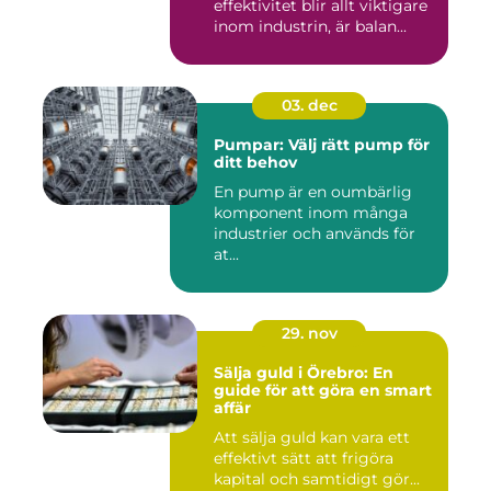
effektivitet blir allt viktigare
inom industrin, är balan...
03. dec
Pumpar: Välj rätt pump för
ditt behov
En pump är en oumbärlig
komponent inom många
industrier och används för
at...
29. nov
Sälja guld i Örebro: En
guide för att göra en smart
affär
Att sälja guld kan vara ett
effektivt sätt att frigöra
kapital och samtidigt gör...