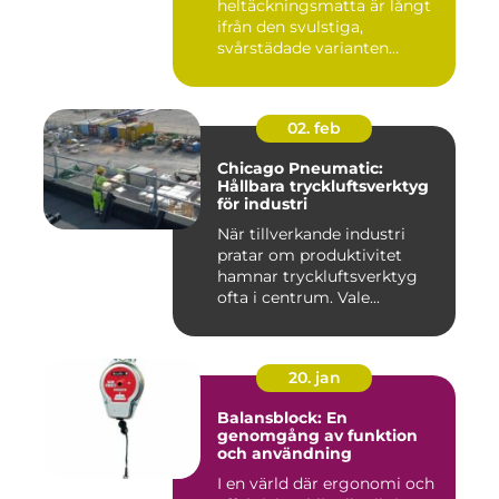
heltäckningsmatta är långt
ifrån den svulstiga,
svårstädade varianten
många minns från 70-...
02. feb
Chicago Pneumatic:
Hållbara tryckluftsverktyg
för industri
När tillverkande industri
pratar om produktivitet
hamnar tryckluftsverktyg
ofta i centrum. Vale...
20. jan
Balansblock: En
genomgång av funktion
och användning
I en värld där ergonomi och