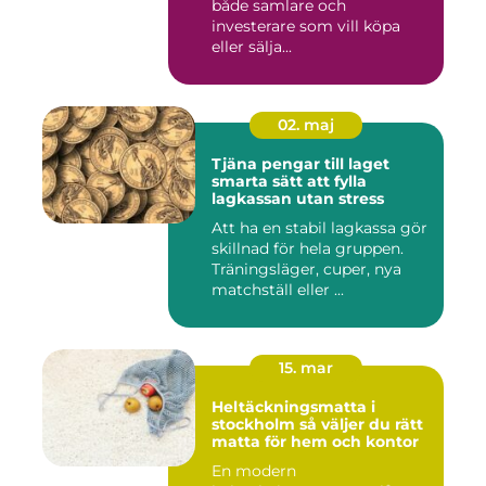
både samlare och
investerare som vill köpa
eller sälja...
02. maj
Tjäna pengar till laget
smarta sätt att fylla
lagkassan utan stress
Att ha en stabil lagkassa gör
skillnad för hela gruppen.
Träningsläger, cuper, nya
matchställ eller ...
15. mar
Heltäckningsmatta i
stockholm så väljer du rätt
matta för hem och kontor
En modern