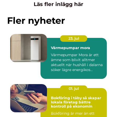
Läs fler inlägg här
Fler nyheter
23. jul
Värmepumpar mora
Värmepumpar Mora är ett
ämne som blivit alltmer
aktuellt när hushåll i dalarna
söker lägre energikos...
01. jul
Bokföring i täby så skapar
lokala företag bättre
kontroll på ekonomin
Bokföring är mer än ett