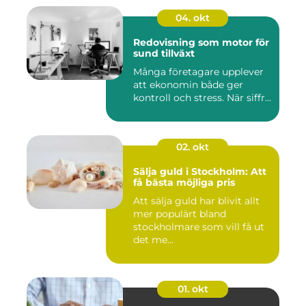
04. okt
Redovisning som motor för
sund tillväxt
Många företagare upplever
att ekonomin både ger
kontroll och stress. När siffr...
02. okt
Sälja guld i Stockholm: Att
få bästa möjliga pris
Att sälja guld har blivit allt
mer populärt bland
stockholmare som vill få ut
det me...
01. okt