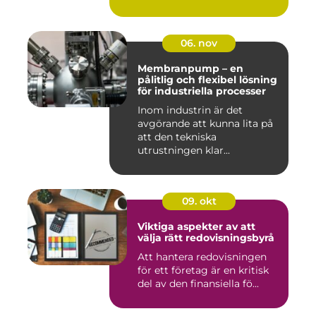
06. nov
Membranpump – en
pålitlig och flexibel lösning
för industriella processer
Inom industrin är det
avgörande att kunna lita på
att den tekniska
utrustningen klar...
09. okt
Viktiga aspekter av att
välja rätt redovisningsbyrå
Att hantera redovisningen
för ett företag är en kritisk
del av den finansiella fö...