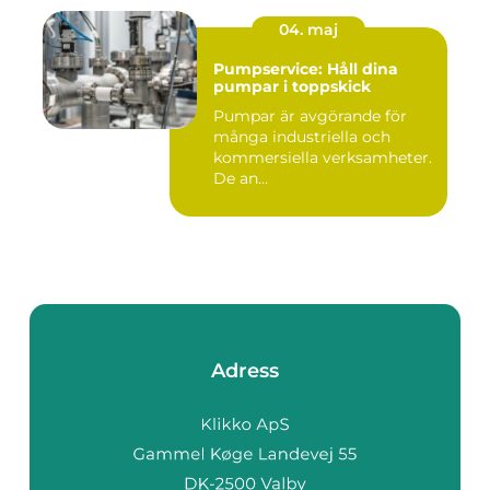
04. maj
Pumpservice: Håll dina
pumpar i toppskick
Pumpar är avgörande för
många industriella och
kommersiella verksamheter.
De an...
Adress