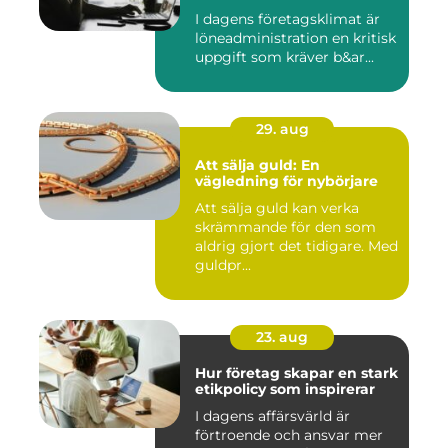
I dagens företagsklimat är
löneadministration en kritisk
uppgift som kräver b&ar...
29. aug
Att sälja guld: En
vägledning för nybörjare
Att sälja guld kan verka
skrämmande för den som
aldrig gjort det tidigare. Med
guldpr...
23. aug
Hur företag skapar en stark
etikpolicy som inspirerar
I dagens affärsvärld är
förtroende och ansvar mer