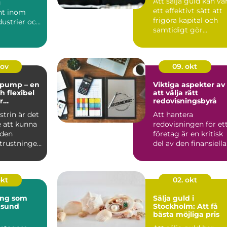
Att sälja guld kan va
g
ett effektivt sätt att
t inom
frigöra kapital och
ustrier och
samtidigt gör...
 at...
nov
09. okt
pump – en
Viktiga aspekter av
ch flexibel
att välja rätt
r
redovisningsbyrå
la
trin är det
Att hantera
 att kunna
redovisningen för et
 den
företag är en kritisk
utrustningen
del av den finansiella
fö...
okt
02. okt
ing som
Sälja guld i
 sund
Stockholm: Att få
bästa möjliga pris