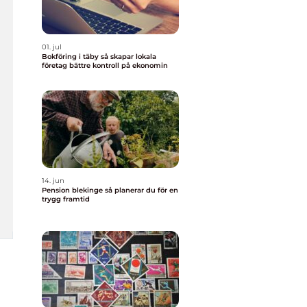
01. jul
Bokföring i täby så skapar lokala
företag bättre kontroll på ekonomin
14. jun
Pension blekinge så planerar du för en
trygg framtid