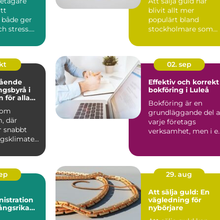
etagare
Att sälja guld har
tt
blivit allt mer
 både ger
populärt bland
ch stress.
stockholmare som
vill få ut det me...
okt
02. sep
tående
Effektiv och korrekt
ngsbyrå i
bokföring i Luleå
 för alla
Bokföring är en
nomiska
 som
grundläggande del 
, där
varje företags
r snabbt
verksamhet, men i e
agsklimatet
snabb d...
.
sep
29. aug
Att sälja guld: En
istration
vägledning för
ångsrika
nybörjare