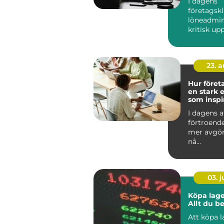
I dagens
företagskl
löneadmin
kritisk up
kräver b&ar
23. 
Hur föret
en stark e
som inspi
I dagens a
förtroend
mer avgör
nå...
03. 
Köpa lage
Allt du b
Att köpa 