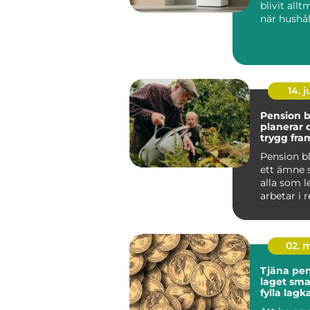
blivit allt
när hushål
söker lägr
energikos..
14. 
Pension bl
planerar 
trygg fra
Pension b
ett ämne 
alla som l
arbetar i 
oavsett om
bör...
02. 
Tjäna peng
laget smarta sätt att
fylla lag
stress