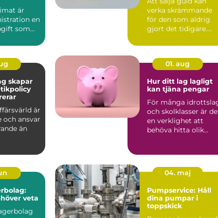
Att sälja guld kan
imat är
verka skrämmande
istration en
för den som aldrig
pgift som
gjort det tidigare.
...
Med guldpr...
aug
01. aug
ag skapar
Hur ditt lag lagligt
tikpolicy
kan tjäna pengar
rerar
För många idrottsla
ffärsvärld är
och skolklasser är de
e och ansvar
en verklighet att
ande än
behöva hitta olik...
jun
04. maj
rbolag:
Pumpservice: Håll
ehöver veta
dina pumpar i
toppskick
lagerbolag