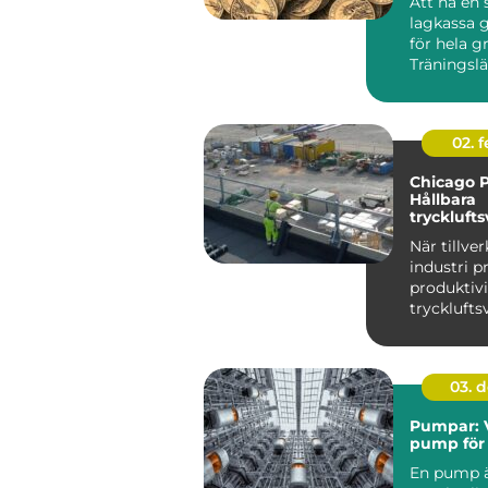
Att ha en 
lagkassa g
för hela g
Träningslä
nya matchst
02. 
Chicago 
Hållbara
trycklufts
industri
När tillve
industri p
produktiv
trycklufts
i centrum. 
03. 
Pumpar: V
pump för 
En pump ä