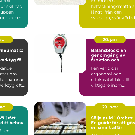
stabil
En modern
ör skillnad
heltäckningsmatta ä
ruppen.
långt ifrån den
ger, cuper,
svulstiga, svårstäda
äll eller ...
varianten många
minns från 70-...
feb
20. jan
Pneumatic:
Balansblock: En
genomgång av
verktyg för
funktion och
användning
rkande
I en värld där
ratar om
ergonomi och
itet hamnar
effektivitet blir allt
verktyg ofta
viktigare inom
Vale...
industrin, är balan...
dec
29. nov
älj rätt
Sälja guld i Örebro:
ditt behov
En guide för att gör
en smart affär
r en