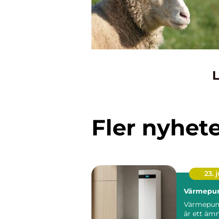
L
Fler nyhet
23. j
Värmepu
Värmepum
är ett äm