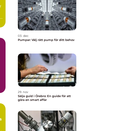
r
de
03. dec
Pumpar: Välj rätt pump för ditt behov
29. nov
Sälja guld i Örebro: En guide för att
göra en smart affär
a