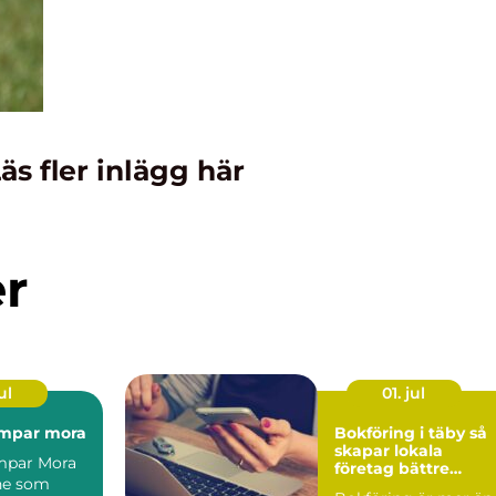
äs fler inlägg här
er
ul
01. jul
mpar mora
Bokföring i täby så
skapar lokala
par Mora
företag bättre
ne som
kontroll på