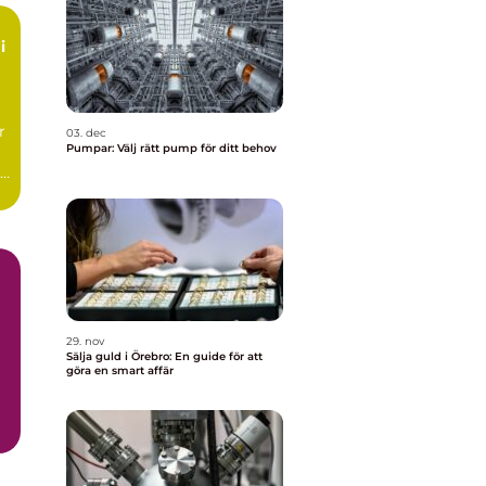
i
r
03. dec
Pumpar: Välj rätt pump för ditt behov
de
29. nov
Sälja guld i Örebro: En guide för att
göra en smart affär