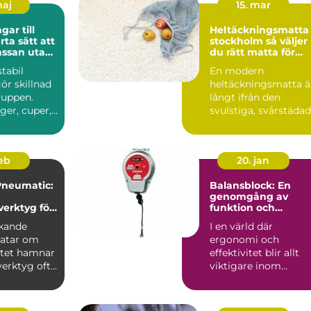
maj
15. mar
ar till
Heltäckningsmatta 
stockholm så väljer
kassan utan
du rätt matta för
hem och kontor
stabil
En modern
ör skillnad
heltäckningsmatta ä
ruppen.
långt ifrån den
ger, cuper,
svulstiga, svårstäda
äll eller ...
varianten många
minns från 70-...
feb
20. jan
Pneumatic:
Balansblock: En
genomgång av
verktyg för
funktion och
användning
rkande
I en värld där
ratar om
ergonomi och
itet hamnar
effektivitet blir allt
verktyg ofta
viktigare inom
Vale...
industrin, är balan...