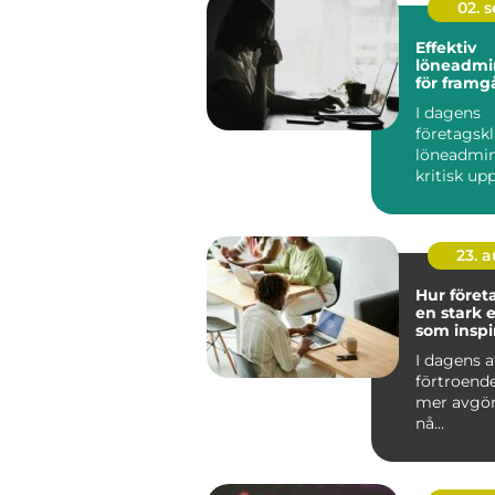
02. 
Effektiv
löneadmin
för framg
företag
I dagens
företagskl
löneadmin
kritisk up
kräver b&ar
23. 
Hur föret
en stark e
som inspi
I dagens a
förtroend
mer avgör
nå...