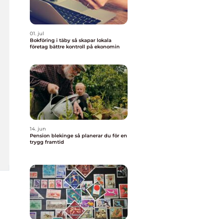
01. jul
Bokföring i täby så skapar lokala
företag bättre kontroll på ekonomin
14. jun
Pension blekinge så planerar du för en
trygg framtid