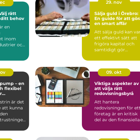
dec
29. nov
älj rätt
Sälja guld i Örebro:
ditt behov
En guide för att gör
en smart affär
r en
Att sälja guld kan va
g
ett effektivt sätt att
t inom
frigöra kapital och
ustrier och
samtidigt gör...
 at...
nov
09. okt
pump – en
Viktiga aspekter av
ch flexibel
att välja rätt
r
redovisningsbyrå
la
trin är det
Att hantera
 att kunna
redovisningen för et
 den
företag är en kritisk
utrustningen
del av den finansiella
fö...