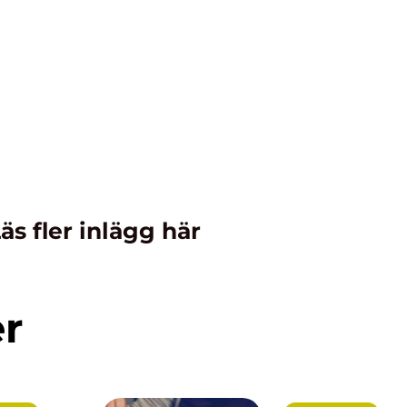
äs fler inlägg här
er