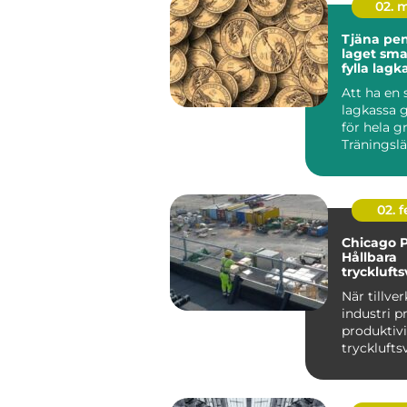
02. 
Tjäna peng
laget smarta sätt att
fylla lag
stress
Att ha en 
lagkassa g
för hela g
Träningslä
nya matchst
02. 
Chicago 
Hållbara
trycklufts
industri
När tillve
industri p
produktiv
trycklufts
i centrum. 