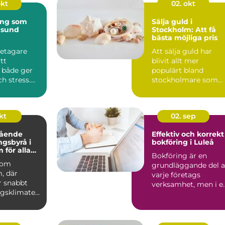
okt
02. okt
ing som
Sälja guld i
 sund
Stockholm: Att få
bästa möjliga pris
etagare
Att sälja guld har
tt
blivit allt mer
 både ger
populärt bland
ch stress.
stockholmare som
vill få ut det me...
okt
02. sep
tående
Effektiv och korrekt
ngsbyrå i
bokföring i Luleå
 för alla
Bokföring är en
nomiska
 som
grundläggande del 
, där
varje företags
r snabbt
verksamhet, men i e
agsklimatet
snabb d...
.