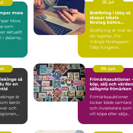
ul
01. jul
mpar mora
Bokföring i täby så
skapar lokala
par Mora
företag bättre
ne som
kontroll på
Bokföring är mer än
ekonomin
mer aktuellt
ett lagkrav. För
l i dalarna
många företagare i
e
Täby fungerar
.
ekonomin som
kompass för både ...
jun
09. jun
ekinge så
Frimärksauktioner 
du för en
köp, sälj och värder
mtid
sällsynta frimärken
lekinge är
Frimärksauktioner
som berör
lockar både samlare
ever och
och investerare som
regionen,
vill köpa eller sälja...
 de är i