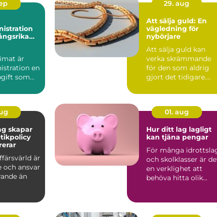
sep
29. aug
Att sälja guld: En
istration
vägledning för
ångsrika
nybörjare
Att sälja guld kan
imat är
verka skrämmande
istration en
för den som aldrig
pgift som
gjort det tidigare.
...
Med guldpr...
aug
01. aug
ag skapar
Hur ditt lag lagligt
tikpolicy
kan tjäna pengar
rerar
För många idrottsla
ffärsvärld är
och skolklasser är de
e och ansvar
en verklighet att
ande än
behöva hitta olik...