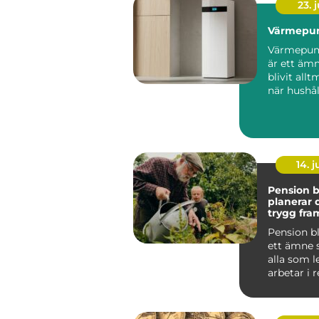
23. j
Värmepu
Värmepum
är ett äm
blivit allt
när hushål
söker lägr
energikos..
14. 
Pension bl
planerar 
trygg fra
Pension b
ett ämne 
alla som l
arbetar i 
oavsett om
bör...