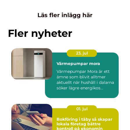
Läs fler inlägg här
Fler nyheter
23. jul
Värmepumpar mora
Värmepumpar Mora är ett
ämne som blivit alltmer
aktuellt när hushåll i dalarna
söker lägre energikos...
01. jul
Bokföring i täby så skapar
lokala företag bättre
kontroll på ekonomin