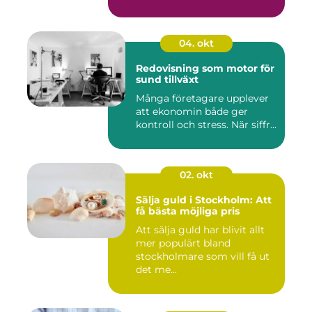
04. okt
Redovisning som motor för
sund tillväxt
Många företagare upplever
att ekonomin både ger
kontroll och stress. När siffr...
02. okt
Sälja guld i Stockholm: Att
få bästa möjliga pris
Att sälja guld har blivit allt
mer populärt bland
stockholmare som vill få ut
det me...