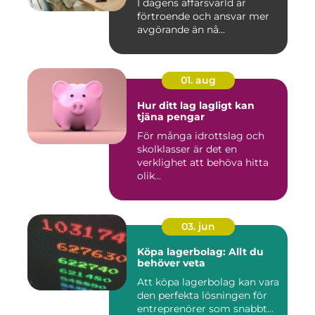
I dagens affärsvärld är
förtroende och ansvar mer
avgörande än nå...
01. aug
Hur ditt lag lagligt kan
tjäna pengar
För många idrottslag och
skolklasser är det en
verklighet att behöva hitta
olik...
03. jun
Köpa lagerbolag: Allt du
behöver veta
Att köpa lagerbolag kan vara
den perfekta lösningen för
entreprenörer som snabbt...