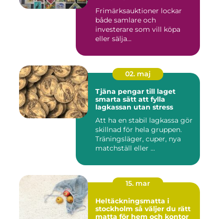
Frimärksauktioner lockar
både samlare och
investerare som vill köpa
eller sälja...
02. maj
Tjäna pengar till laget
smarta sätt att fylla
lagkassan utan stress
Att ha en stabil lagkassa gör
skillnad för hela gruppen.
Träningsläger, cuper, nya
matchställ eller ...
15. mar
Heltäckningsmatta i
stockholm så väljer du rätt
matta för hem och kontor