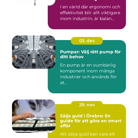
I en värld där ergonomi och
effektivitet blir allt viktigare
inom industrin, är balan...
03. dec
Pumpar: Välj rätt pump för
ditt behov
En pump är en oumbärlig
komponent inom många
industrier och används för
at...
29. nov
Sälja guld i Örebro: En
guide för att göra en smart
affär
Att sälja guld kan vara ett