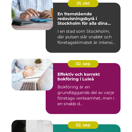
01. okt
En framstående
redovisningsbyrå i
Stockholm för alla dina
ekonomiska behov
I en stad som Stockholm,
där pulsen slår snabbt och
företagsklimatet är intensi...
02. sep
Effektiv och korrekt
bokföring i Luleå
Bokföring är en
grundläggande del av varje
företags verksamhet, men i
en snabb d...
02. sep