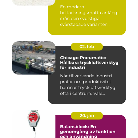
En modern
heltäckningsmatta är långt
ifrån den svulstiga,
svårstädade varianten
många minns från 70-...
02. feb
Chicago Pneumatic:
Hållbara tryckluftsverktyg
för industri
När tillverkande industri
pratar om produktivitet
hamnar tryckluftsverktyg
ofta i centrum. Vale...
20. jan
Balansblock: En
genomgång av funktion
och användning