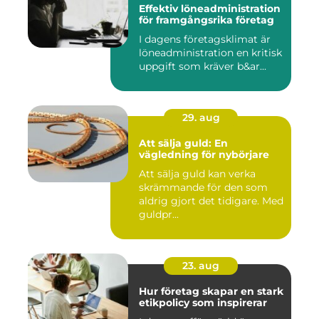
Effektiv löneadministration
för framgångsrika företag
I dagens företagsklimat är
löneadministration en kritisk
uppgift som kräver b&ar...
29. aug
Att sälja guld: En
vägledning för nybörjare
Att sälja guld kan verka
skrämmande för den som
aldrig gjort det tidigare. Med
guldpr...
23. aug
Hur företag skapar en stark
etikpolicy som inspirerar