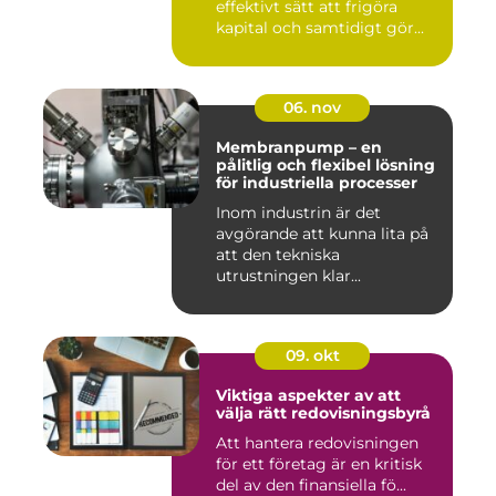
effektivt sätt att frigöra
kapital och samtidigt gör...
06. nov
Membranpump – en
pålitlig och flexibel lösning
för industriella processer
Inom industrin är det
avgörande att kunna lita på
att den tekniska
utrustningen klar...
09. okt
Viktiga aspekter av att
välja rätt redovisningsbyrå
Att hantera redovisningen
för ett företag är en kritisk
del av den finansiella fö...