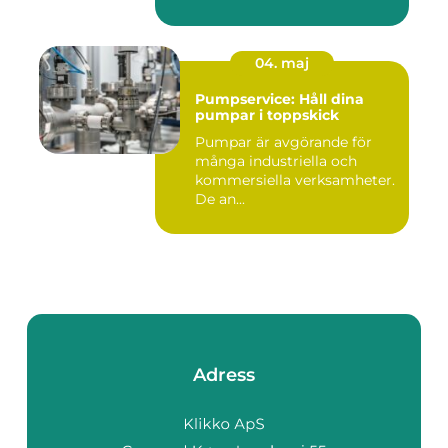
04. maj
Pumpservice: Håll dina
pumpar i toppskick
Pumpar är avgörande för
många industriella och
kommersiella verksamheter.
De an...
Adress