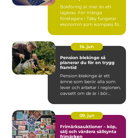
Bokföring är mer än ett
lagkrav. För många
företagare i Täby fungerar
ekonomin som kompass för
både ...
14. jun
Pension blekinge så
planerar du för en trygg
framtid
Pension blekinge är ett
ämne som berör alla som
lever och arbetar i regionen,
oavsett om de är i bör...
09. jun
Frimärksauktioner – köp,
sälj och värdera sällsynta
frimärken