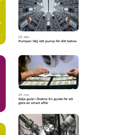
r
de
03. dec
Pumpar: Välj rätt pump för ditt behov
29. nov
Sälja guld i Örebro: En guide för att
göra en smart affär