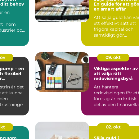
ditt behov
En guide för att gör
en smart affär
r en
Att sälja guld kan va
g
ett effektivt sätt att
t inom
frigöra kapital och
ustrier och
samtidigt gör...
 at...
nov
09. okt
pump – en
Viktiga aspekter av
ch flexibel
att välja rätt
r
redovisningsbyrå
la
trin är det
Att hantera
 att kunna
redovisningen för et
 den
företag är en kritisk
utrustningen
del av den finansiella
fö...
okt
02. okt
ing som
Sälja guld i