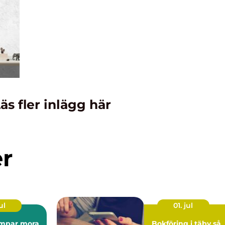
äs fler inlägg här
er
ul
01. jul
mpar mora
Bokföring i täby så