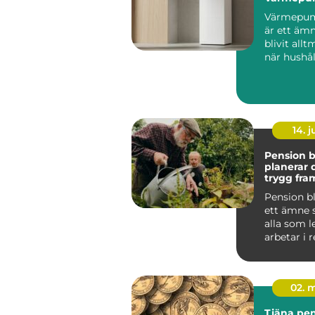
Värmepum
är ett äm
blivit allt
när hushål
söker lägr
energikos..
14. 
Pension bl
planerar 
trygg fra
Pension b
ett ämne 
alla som l
arbetar i 
oavsett om
bör...
02. 
Tjäna peng