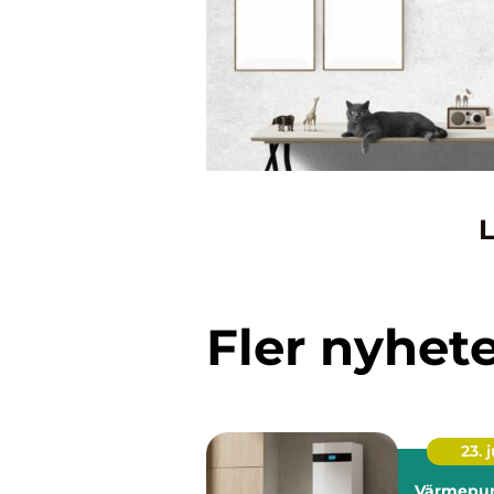
L
Fler nyhet
23. j
Värmepu