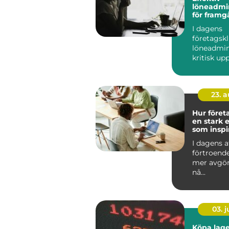
löneadmin
för framg
företag
I dagens
företagskl
löneadmin
kritisk up
kräver b&ar
23. 
Hur föret
en stark e
som inspi
I dagens a
förtroend
mer avgör
nå...
03. 
Köpa lage