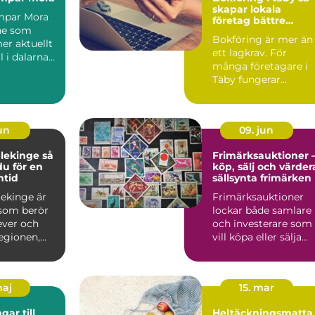
skapar lokala
par Mora
företag bättre
ne som
kontroll på
Bokföring är mer än
ekonomin
mer aktuellt
ett lagkrav. För
l i dalarna
många företagare i
e
Täby fungerar
.
ekonomin som
kompass för både ...
jun
09. jun
ekinge så
Frimärksauktioner 
du för en
köp, sälj och värder
mtid
sällsynta frimärken
lekinge är
Frimärksauktioner
som berör
lockar både samlare
ever och
och investerare som
regionen,
vill köpa eller sälja...
 de är i
maj
15. mar
ar till
Heltäckningsmatta 