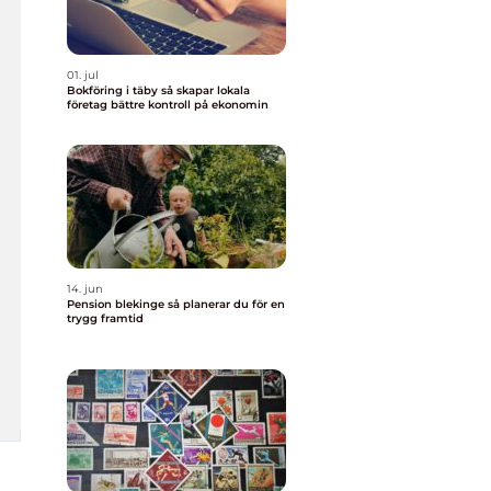
01. jul
Bokföring i täby så skapar lokala
företag bättre kontroll på ekonomin
14. jun
Pension blekinge så planerar du för en
trygg framtid