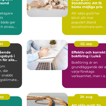
 sund
Stockholm: Att få
bästa möjliga pris
etagare
Att sälja guld har
tt
blivit allt mer
 både ger
populärt bland
ch stress.
stockholmare som
vill få ut det me...
okt
02. sep
tående
Effektiv och korrekt
ngsbyrå i
bokföring i Luleå
 för alla
Bokföring är en
nomiska
 som
grundläggande del 
, där
varje företags
r snabbt
verksamhet, men i e
agsklimatet
snabb d...
.
sep
29. aug
Att sälja guld: En