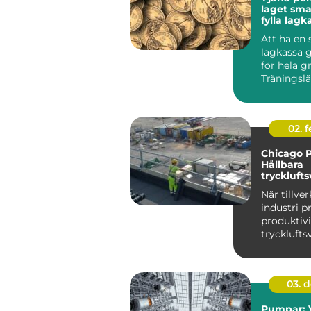
laget smarta sätt att
fylla lag
stress
Att ha en 
lagkassa g
för hela g
Träningslä
nya matchst
02. 
Chicago 
Hållbara
trycklufts
industri
När tillve
industri p
produktiv
trycklufts
i centrum. 
03. 
Pumpar: V