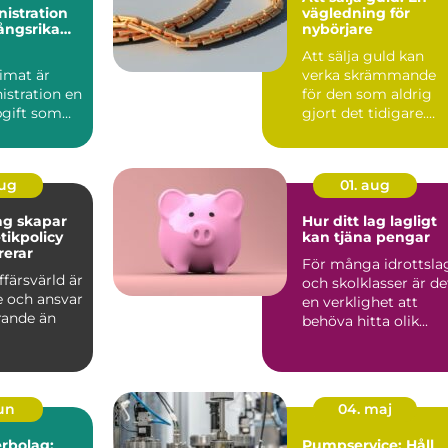
istration
vägledning för
ångsrika
nybörjare
Att sälja guld kan
imat är
verka skrämmande
istration en
för den som aldrig
pgift som
gjort det tidigare.
...
Med guldpr...
aug
01. aug
ag skapar
Hur ditt lag lagligt
tikpolicy
kan tjäna pengar
rerar
För många idrottsla
ffärsvärld är
och skolklasser är de
e och ansvar
en verklighet att
ande än
behöva hitta olik...
jun
04. maj
rbolag:
Pumpservice: Håll