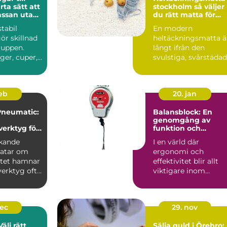
stockholm så väljer
kassan utan
du rätt matta för
hem och kontor
stabil
En modern
ör skillnad
heltäckningsmatta ä
ruppen.
långt ifrån den
ger, cuper,
svulstiga, svårstäda
äll eller ...
varianten många
minns från 70-...
feb
20. jan
Pneumatic:
Balansblock: En
genomgång av
verktyg för
funktion och
användning
rkande
I en värld där
ratar om
ergonomi och
itet hamnar
effektivitet blir allt
verktyg ofta
viktigare inom
Vale...
industrin, är balan...
dec
29. nov
älj rätt
Sälja guld i Örebro: