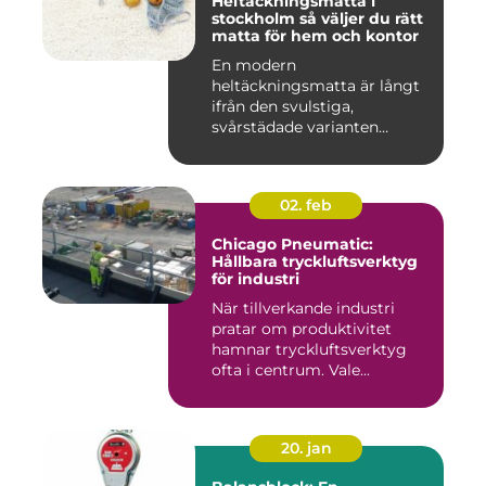
Heltäckningsmatta i
stockholm så väljer du rätt
matta för hem och kontor
En modern
heltäckningsmatta är långt
ifrån den svulstiga,
svårstädade varianten
många minns från 70-...
02. feb
Chicago Pneumatic:
Hållbara tryckluftsverktyg
för industri
När tillverkande industri
pratar om produktivitet
hamnar tryckluftsverktyg
ofta i centrum. Vale...
20. jan