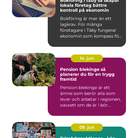
Bokföring i täby så skapar
lokala företag bättre
kontroll på ekonomin
Bokföring är mer än ett
lagkrav. För många
företagare i Täby fungerar
ekonomin som kompass för
både ...
14. jun
Pension blekinge så
planerar du för en trygg
framtid
Pension blekinge är ett
ämne som berör alla som
lever och arbetar i regionen,
oavsett om de är i bör...
09. jun