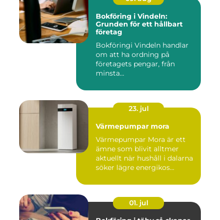
Bokföring i Vindeln:
Grunden för ett hållbart
företag
Bokföringi Vindeln handlar
om att ha ordning på
företagets pengar, från
minsta...
23. jul
Värmepumpar mora
Värmepumpar Mora är ett
ämne som blivit alltmer
aktuellt när hushåll i dalarna
söker lägre energikos...
01. jul