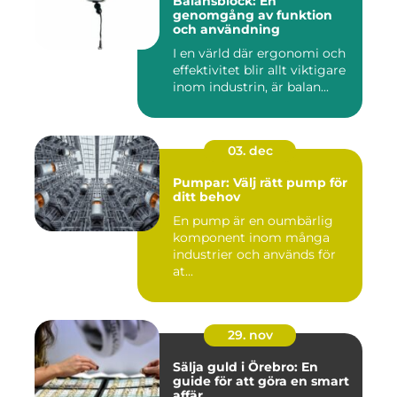
Balansblock: En
genomgång av funktion
och användning
I en värld där ergonomi och
effektivitet blir allt viktigare
inom industrin, är balan...
03. dec
Pumpar: Välj rätt pump för
ditt behov
En pump är en oumbärlig
komponent inom många
industrier och används för
at...
29. nov
Sälja guld i Örebro: En
guide för att göra en smart
affär