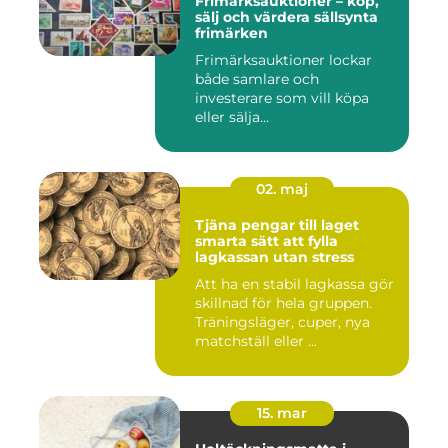
Frimärksauktioner – köp,
sälj och värdera sällsynta
frimärken
Frimärksauktioner lockar
både samlare och
investerare som vill köpa
eller sälja...
02. maj
Tjäna pengar till laget
smarta sätt att fylla
lagkassan utan stress
Att ha en stabil lagkassa gör
skillnad för hela gruppen.
Träningsläger, cuper, nya
matchställ eller ...
15. mar