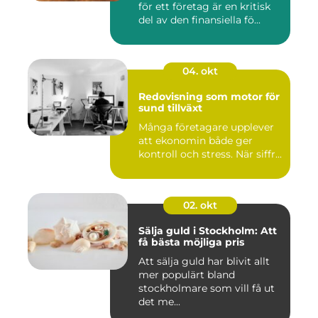
för ett företag är en kritisk
del av den finansiella fö...
04. okt
Redovisning som motor för
sund tillväxt
Många företagare upplever
att ekonomin både ger
kontroll och stress. När siffr...
02. okt
Sälja guld i Stockholm: Att
få bästa möjliga pris
Att sälja guld har blivit allt
mer populärt bland
stockholmare som vill få ut
det me...