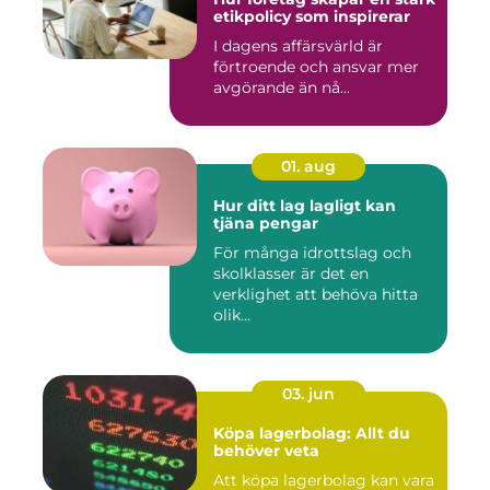
etikpolicy som inspirerar
I dagens affärsvärld är
förtroende och ansvar mer
avgörande än nå...
01. aug
Hur ditt lag lagligt kan
tjäna pengar
För många idrottslag och
skolklasser är det en
verklighet att behöva hitta
olik...
03. jun
Köpa lagerbolag: Allt du
behöver veta
Att köpa lagerbolag kan vara