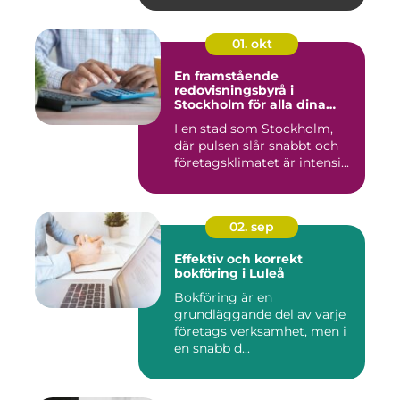
01. okt
En framstående
redovisningsbyrå i
Stockholm för alla dina
ekonomiska behov
I en stad som Stockholm,
där pulsen slår snabbt och
företagsklimatet är intensi...
02. sep
Effektiv och korrekt
bokföring i Luleå
Bokföring är en
grundläggande del av varje
företags verksamhet, men i
en snabb d...