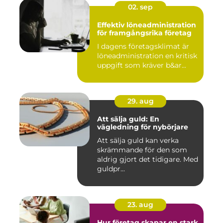
02. sep
Effektiv löneadministration
för framgångsrika företag
I dagens företagsklimat är
löneadministration en kritisk
uppgift som kräver b&ar...
29. aug
Att sälja guld: En
vägledning för nybörjare
Att sälja guld kan verka
skrämmande för den som
aldrig gjort det tidigare. Med
guldpr...
23. aug
Hur företag skapar en stark