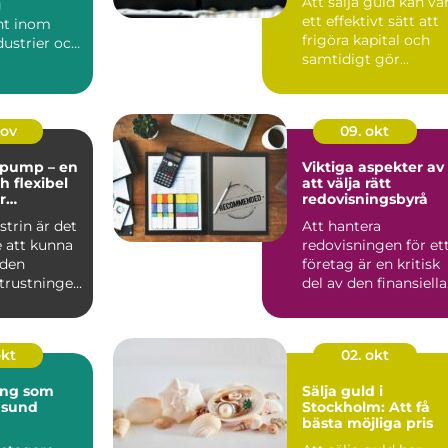
Att sälja guld kan va
g
ett effektivt sätt att
t inom
frigöra kapital och
ustrier och
samtidigt gör...
 at...
nov
09. okt
pump – en
Viktiga aspekter av
ch flexibel
att välja rätt
r
redovisningsbyrå
la
trin är det
Att hantera
 att kunna
redovisningen för et
 den
företag är en kritisk
utrustningen
del av den finansiella
fö...
okt
02. okt
ing som
Sälja guld i
 sund
Stockholm: Att få
bästa möjliga pris