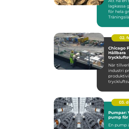
Att ha en 
lagkassa g
för hela g
Träningslä
nya matchst
02. 
Chicago 
Hållbara
trycklufts
industri
När tillve
industri p
produktiv
trycklufts
i centrum. 
03. 
Pumpar: V
pump för 
En pump ä