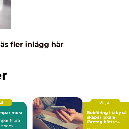
äs fler inlägg här
er
ul
01. jul
mpar mora
Bokföring i täby så
skapar lokala
par Mora
företag bättre
ne som
kontroll på