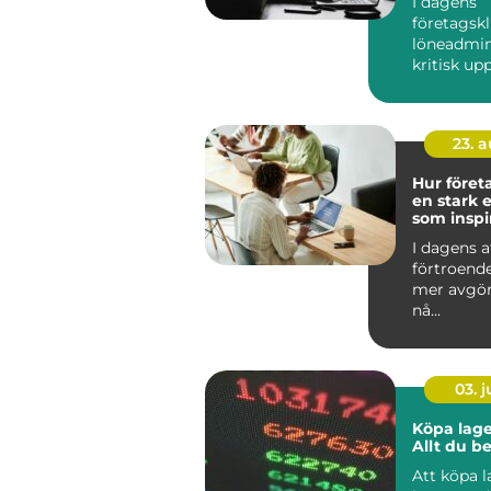
I dagens
företagskl
löneadmin
kritisk up
kräver b&ar
23. 
Hur föret
en stark e
som inspi
I dagens a
förtroend
mer avgör
nå...
03. 
Köpa lage
Allt du b
Att köpa 