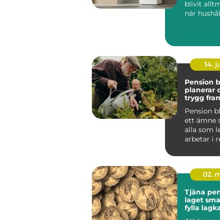
blivit allt
när hushål
söker lägr
energikos..
14. 
Pension bl
planerar 
trygg fra
Pension b
ett ämne 
alla som l
arbetar i 
oavsett om
bör...
02. 
Tjäna peng
laget smarta sätt att
fylla lag
stress