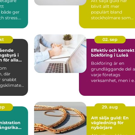
etagare
Att sälja guld har
tt
blivit allt mer
 både ger
populärt bland
ch stress.
stockholmare som
vill få ut det me...
okt
02. sep
tående
Effektiv och korrekt
ngsbyrå i
bokföring i Luleå
 för alla
Bokföring är en
nomiska
 som
grundläggande del 
, där
varje företags
r snabbt
verksamhet, men i e
agsklimatet
snabb d...
.
sep
29. aug
Att sälja guld: En
istration
vägledning för
ångsrika
nybörjare