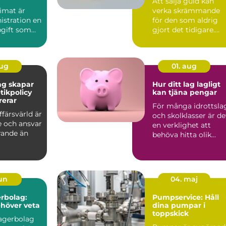
Att sälja guld kan
imat är
verka skrämmande
istration en
för den som aldrig
pgift som
gjort det tidigare.
...
Med guldpr...
aug
01. aug
ag skapar
Hur ditt lag lagligt
tikpolicy
kan tjäna pengar
rerar
För många idrottsla
ffärsvärld är
och skolklasser är de
e och ansvar
en verklighet att
ande än
behöva hitta olik...
jun
04. maj
rbolag:
Pumpservice: Håll
ehöver veta
dina pumpar i
toppskick
lagerbolag