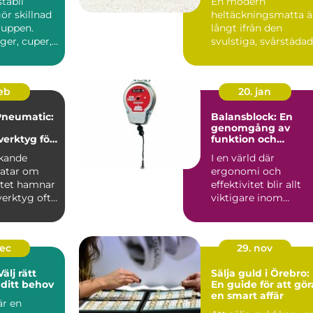
stabil
En modern
ör skillnad
heltäckningsmatta ä
ruppen.
långt ifrån den
ger, cuper,
svulstiga, svårstäda
äll eller ...
varianten många
minns från 70-...
feb
20. jan
Pneumatic:
Balansblock: En
genomgång av
verktyg för
funktion och
användning
rkande
I en värld där
ratar om
ergonomi och
itet hamnar
effektivitet blir allt
verktyg ofta
viktigare inom
Vale...
industrin, är balan...
dec
29. nov
älj rätt
Sälja guld i Örebro:
ditt behov
En guide för att gör
en smart affär
r en