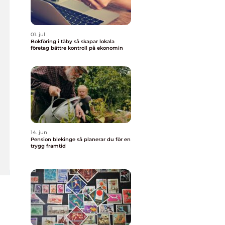
01. jul
Bokföring i täby så skapar lokala
företag bättre kontroll på ekonomin
14. jun
Pension blekinge så planerar du för en
trygg framtid