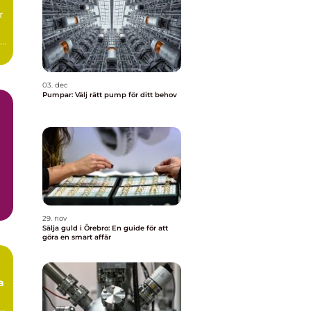
r
de
03. dec
Pumpar: Välj rätt pump för ditt behov
29. nov
Sälja guld i Örebro: En guide för att
göra en smart affär
a