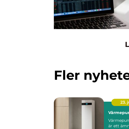
L
Fler nyhet
23. j
Värmepu
Värmepum
är ett äm