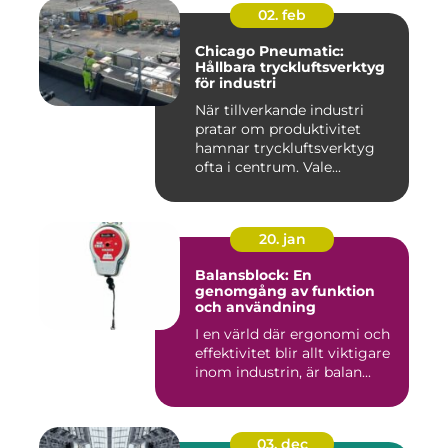
02. feb
Chicago Pneumatic:
Hållbara tryckluftsverktyg
för industri
När tillverkande industri
pratar om produktivitet
hamnar tryckluftsverktyg
ofta i centrum. Vale...
20. jan
Balansblock: En
genomgång av funktion
och användning
I en värld där ergonomi och
effektivitet blir allt viktigare
inom industrin, är balan...
03. dec