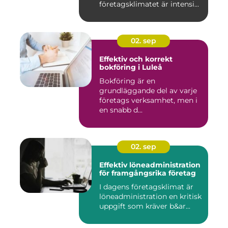
företagsklimatet är intensi...
02. sep
Effektiv och korrekt
bokföring i Luleå
Bokföring är en
grundläggande del av varje
företags verksamhet, men i
en snabb d...
02. sep
Effektiv löneadministration
för framgångsrika företag
I dagens företagsklimat är
löneadministration en kritisk
uppgift som kräver b&ar...