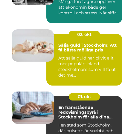
Många företagare upplever
att ekonomin både ger
kontroll och stress. När siffr...
02. okt
Sälja guld i Stockholm: Att
få bästa möjliga pris
Att sälja guld har blivit allt
mer populärt bland
stockholmare som vill få ut
det me...
01. okt
En framstående
redovisningsbyrå i
Stockholm för alla dina
ekonomiska behov
I en stad som Stockholm,
där pulsen slår snabbt och