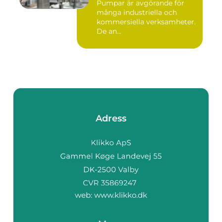
Pumpar är avgörande för
många industriella och
kommersiella verksamheter.
De an...
Adress
web:
www.klikko.dk