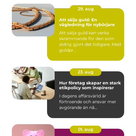
29. aug
Att sälja guld: En
vägledning för nybörjare
Att sälja guld kan verka
skrämmande för den som
aldrig gjort det tidigare. Med
guldpr...
23. aug
Hur företag skapar en stark
etikpolicy som inspirerar
I dagens affärsvärld är
förtroende och ansvar mer
avgörande än nå...
01. aug