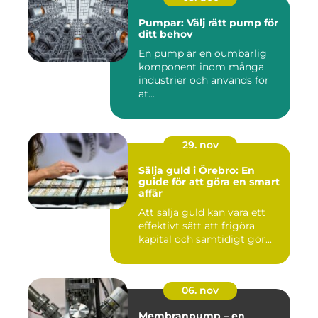
Pumpar: Välj rätt pump för
ditt behov
En pump är en oumbärlig
komponent inom många
industrier och används för
at...
29. nov
Sälja guld i Örebro: En
guide för att göra en smart
affär
Att sälja guld kan vara ett
effektivt sätt att frigöra
kapital och samtidigt gör...
06. nov
Membranpump – en