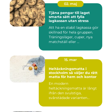
02. maj
Tjäna pengar till laget
smarta sätt att fylla
lagkassan utan stress
Att ha en stabil lagkassa gör
skillnad för hela gruppen.
Träningsläger, cuper, nya
matchställ eller ...
15. mar
Heltäckningsmatta i
stockholm så väljer du rätt
matta för hem och kontor
En modern
heltäckningsmatta är långt
ifrån den svulstiga,
svårstädade varianten
många minns från 70-...