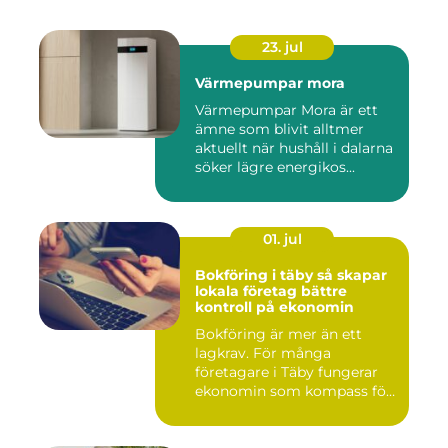
23. jul
Värmepumpar mora
Värmepumpar Mora är ett
ämne som blivit alltmer
aktuellt när hushåll i dalarna
söker lägre energikos...
01. jul
Bokföring i täby så skapar
lokala företag bättre
kontroll på ekonomin
Bokföring är mer än ett
lagkrav. För många
företagare i Täby fungerar
ekonomin som kompass för
både ...