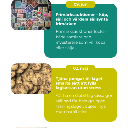
09. jun
Frimärksauktioner – köp,
sälj och värdera sällsynta
frimärken
Frimärksauktioner lockar
både samlare och
investerare som vill köpa
eller sälja...
02. maj
Tjäna pengar till laget
smarta sätt att fylla
lagkassan utan stress
Att ha en stabil lagkassa gör
skillnad för hela gruppen.
Träningsläger, cuper, nya
matchställ eller ...