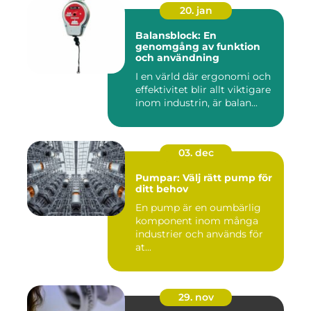
20. jan
Balansblock: En
genomgång av funktion
och användning
I en värld där ergonomi och
effektivitet blir allt viktigare
inom industrin, är balan...
03. dec
Pumpar: Välj rätt pump för
ditt behov
En pump är en oumbärlig
komponent inom många
industrier och används för
at...
29. nov