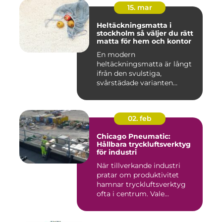
15. mar
Heltäckningsmatta i
stockholm så väljer du rätt
matta för hem och kontor
En modern
heltäckningsmatta är långt
ifrån den svulstiga,
svårstädade varianten
många minns från 70-...
02. feb
Chicago Pneumatic:
Hållbara tryckluftsverktyg
för industri
När tillverkande industri
pratar om produktivitet
hamnar tryckluftsverktyg
ofta i centrum. Vale...