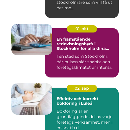
stockholmare som vill få ut
det me...
01. okt
En framstående
redovisningsbyrå i
Stockholm för alla dina
ekonomiska behov
I en stad som Stockholm,
där pulsen slår snabbt och
företagsklimatet är intensi...
02. sep
Effektiv och korrekt
bokföring i Luleå
Bokföring är en
grundläggande del av varje
företags verksamhet, men i
en snabb d...