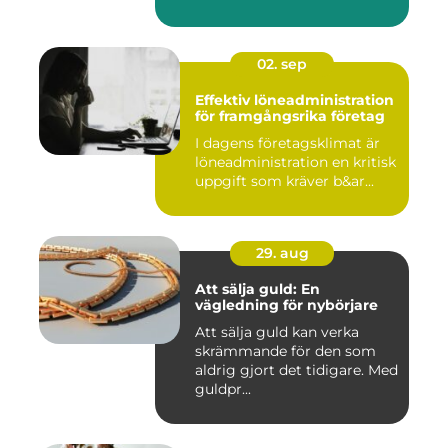
02. sep
Effektiv löneadministration
för framgångsrika företag
I dagens företagsklimat är
löneadministration en kritisk
uppgift som kräver b&ar...
29. aug
Att sälja guld: En
vägledning för nybörjare
Att sälja guld kan verka
skrämmande för den som
aldrig gjort det tidigare. Med
guldpr...