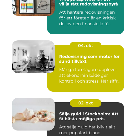
välja rätt redovisningsbyrå
Att hantera redovisningen
för ett företag är en kritisk
del av den finansiella fö...
04. okt
Redovisning som motor för
sund tillväxt
Många företagare upplever
att ekonomin både ger
kontroll och stress. När siffr...
02. okt
Sälja guld i Stockholm: Att
få bästa möjliga pris
Att sälja guld har blivit allt
mer populärt bland