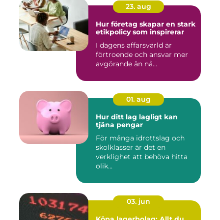
23. aug
Hur företag skapar en stark
etikpolicy som inspirerar
I dagens affärsvärld är
förtroende och ansvar mer
avgörande än nå...
01. aug
Hur ditt lag lagligt kan
tjäna pengar
För många idrottslag och
skolklasser är det en
verklighet att behöva hitta
olik...
03. jun
Köpa lagerbolag: Allt du