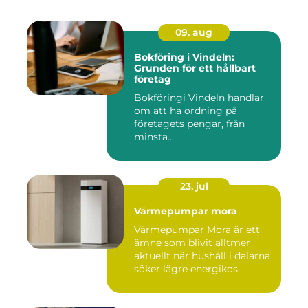
09. aug
Bokföring i Vindeln:
Grunden för ett hållbart
företag
Bokföringi Vindeln handlar
om att ha ordning på
företagets pengar, från
minsta...
23. jul
Värmepumpar mora
Värmepumpar Mora är ett
ämne som blivit alltmer
aktuellt när hushåll i dalarna
söker lägre energikos...