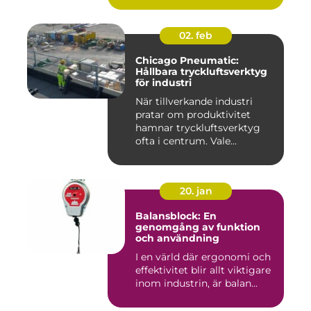
02. feb
Chicago Pneumatic:
Hållbara tryckluftsverktyg
för industri
När tillverkande industri
pratar om produktivitet
hamnar tryckluftsverktyg
ofta i centrum. Vale...
20. jan
Balansblock: En
genomgång av funktion
och användning
I en värld där ergonomi och
effektivitet blir allt viktigare
inom industrin, är balan...