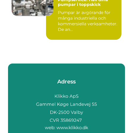
pumpar i toppskick
Pumpar är avgörande för
många industriella och
kommersiella verksamheter.
De an...
Adress
web:
www.klikko.dk