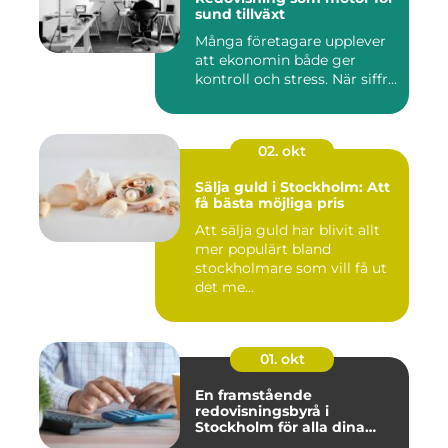
sund tillväxt
Många företagare upplever
att ekonomin både ger
kontroll och stress. När siffr...
02. okt
Sälja guld i Stockholm: Att
få bästa möjliga pris
Att sälja guld har blivit allt
mer populärt bland
stockholmare som vill få ut
det me...
01. okt
En framstående
redovisningsbyrå i
Stockholm för alla dina
ekonomiska behov