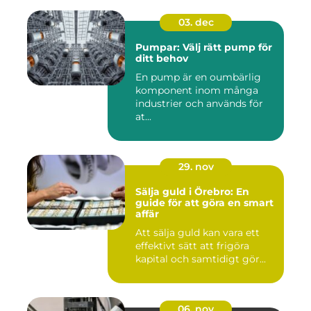
03. dec
Pumpar: Välj rätt pump för
ditt behov
En pump är en oumbärlig
komponent inom många
industrier och används för
at...
29. nov
Sälja guld i Örebro: En
guide för att göra en smart
affär
Att sälja guld kan vara ett
effektivt sätt att frigöra
kapital och samtidigt gör...
06. nov