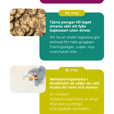
02. maj
Tjäna pengar till laget
smarta sätt att fylla
lagkassan utan stress
Att ha en stabil lagkassa gör
skillnad för hela gruppen.
Träningsläger, cuper, nya
matchställ eller ...
15. mar
Heltäckningsmatta i
stockholm så väljer du rätt
matta för hem och kontor
En modern
heltäckningsmatta är långt
ifrån den svulstiga,
svårstädade varianten
många minns från 70-...