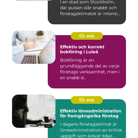
I en stad som Stockholm,
där pulsen slår snabbt och
företagsklimatet är intensi...
02. sep
Effektiv och korrekt
bokföring i Luleå
Bokföring är en
grundläggande del av varje
företags verksamhet, men i
en snabb d...
02. sep
Effektiv löneadministration
för framgångsrika företag
I dagens företagsklimat är
löneadministration en kritisk
uppgift som kräver b&ar...