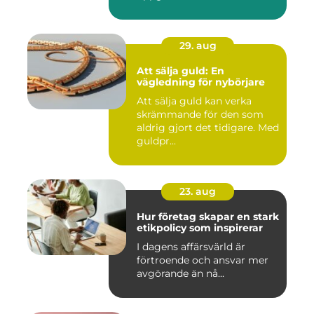
29. aug
Att sälja guld: En
vägledning för nybörjare
Att sälja guld kan verka
skrämmande för den som
aldrig gjort det tidigare. Med
guldpr...
23. aug
Hur företag skapar en stark
etikpolicy som inspirerar
I dagens affärsvärld är
förtroende och ansvar mer
avgörande än nå...