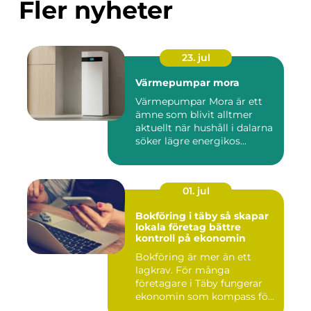
Fler nyheter
23. jul
Värmepumpar mora
Värmepumpar Mora är ett
ämne som blivit alltmer
aktuellt när hushåll i dalarna
söker lägre energikos...
01. jul
Bokföring i täby så skapar
lokala företag bättre
kontroll på ekonomin
Bokföring är mer än ett
lagkrav. För många
företagare i Täby fungerar
ekonomin som kompass för
både ...