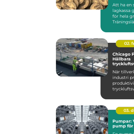
stress
Att ha en 
lagkassa g
för hela g
Träningslä
nya matchst
02. 
Chicago 
Hållbara
trycklufts
industri
När tillve
industri p
produktiv
trycklufts
i centrum. 
03. 
Pumpar: V
pump för 
En pump ä