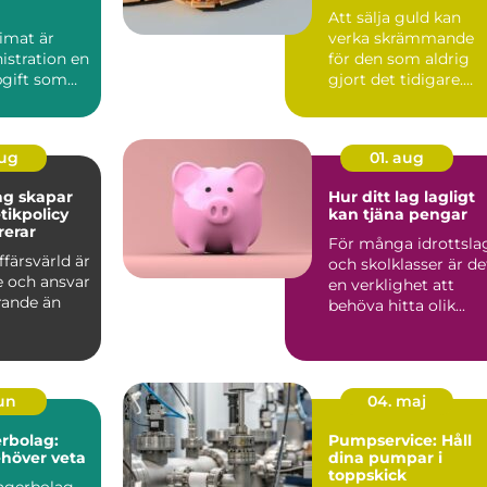
Att sälja guld kan
imat är
verka skrämmande
istration en
för den som aldrig
pgift som
gjort det tidigare.
...
Med guldpr...
aug
01. aug
ag skapar
Hur ditt lag lagligt
tikpolicy
kan tjäna pengar
rerar
För många idrottsla
ffärsvärld är
och skolklasser är de
e och ansvar
en verklighet att
ande än
behöva hitta olik...
jun
04. maj
rbolag:
Pumpservice: Håll
ehöver veta
dina pumpar i
toppskick
lagerbolag