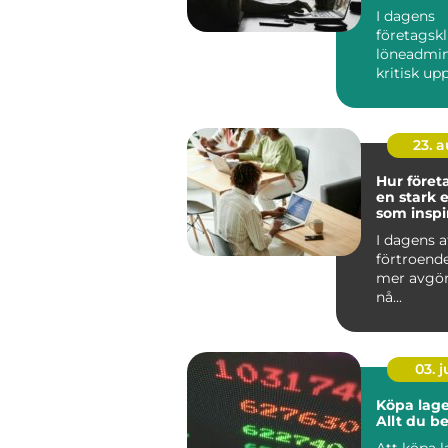
företag
I dagens
företagskl
löneadmin
kritisk up
kräver b&ar
23. 
Hur föret
en stark e
som inspi
I dagens a
förtroend
mer avgör
nå...
03. 
Köpa lage
Allt du b
Att köpa 