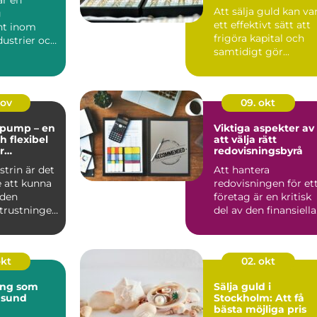
Att sälja guld kan va
g
ett effektivt sätt att
t inom
frigöra kapital och
ustrier och
samtidigt gör...
 at...
nov
09. okt
pump – en
Viktiga aspekter av
ch flexibel
att välja rätt
r
redovisningsbyrå
la
trin är det
Att hantera
 att kunna
redovisningen för et
 den
företag är en kritisk
utrustningen
del av den finansiella
fö...
okt
02. okt
ing som
Sälja guld i
 sund
Stockholm: Att få
bästa möjliga pris