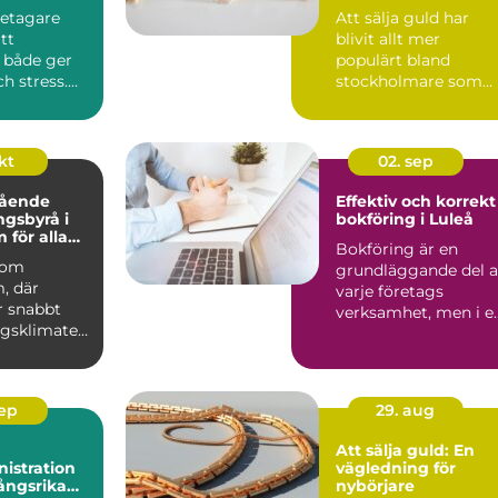
etagare
Att sälja guld har
tt
blivit allt mer
 både ger
populärt bland
ch stress.
stockholmare som
vill få ut det me...
okt
02. sep
tående
Effektiv och korrekt
ngsbyrå i
bokföring i Luleå
 för alla
Bokföring är en
nomiska
 som
grundläggande del 
, där
varje företags
r snabbt
verksamhet, men i e
agsklimatet
snabb d...
.
sep
29. aug
Att sälja guld: En
istration
vägledning för
ångsrika
nybörjare