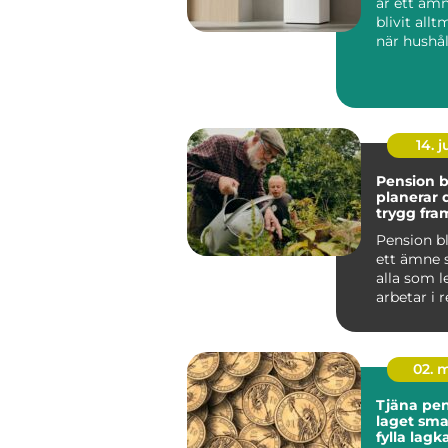
är ett äm
blivit allt
när hushål
söker lägr
energikos..
14. 
Pension bl
planerar 
trygg fra
Pension b
ett ämne 
alla som l
arbetar i 
oavsett om
bör...
02. 
Tjäna peng
laget smarta sätt att
fylla lag