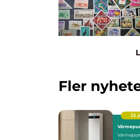
L
Fler nyhet
23. j
Värmepu
Värmepum