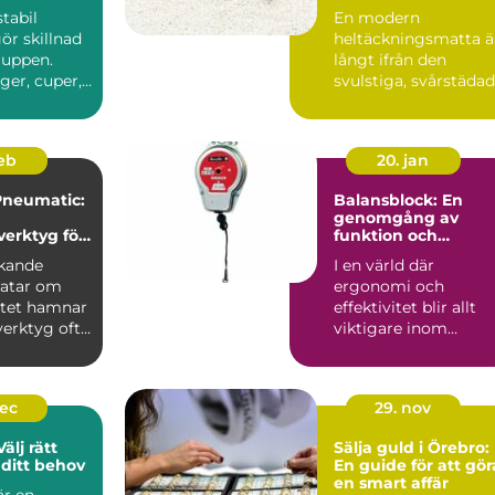
hem och kontor
stabil
En modern
ör skillnad
heltäckningsmatta ä
ruppen.
långt ifrån den
ger, cuper,
svulstiga, svårstäda
äll eller ...
varianten många
minns från 70-...
feb
20. jan
Pneumatic:
Balansblock: En
genomgång av
verktyg för
funktion och
användning
rkande
I en värld där
ratar om
ergonomi och
itet hamnar
effektivitet blir allt
verktyg ofta
viktigare inom
Vale...
industrin, är balan...
dec
29. nov
älj rätt
Sälja guld i Örebro:
ditt behov
En guide för att gör
en smart affär
r en