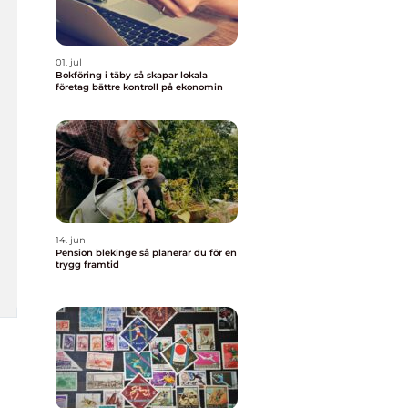
01. jul
Bokföring i täby så skapar lokala
företag bättre kontroll på ekonomin
14. jun
Pension blekinge så planerar du för en
trygg framtid