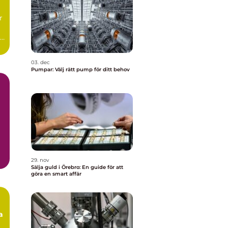
r
de
03. dec
Pumpar: Välj rätt pump för ditt behov
29. nov
Sälja guld i Örebro: En guide för att
göra en smart affär
a