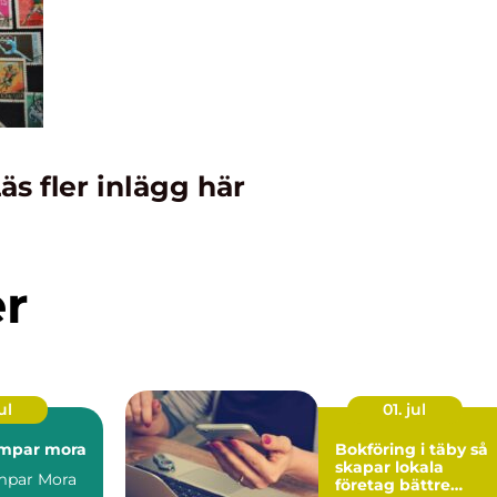
äs fler inlägg här
er
ul
01. jul
mpar mora
Bokföring i täby så
skapar lokala
par Mora
företag bättre