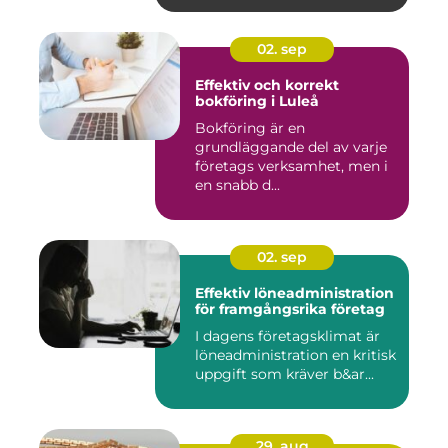
02. sep
Effektiv och korrekt
bokföring i Luleå
Bokföring är en
grundläggande del av varje
företags verksamhet, men i
en snabb d...
02. sep
Effektiv löneadministration
för framgångsrika företag
I dagens företagsklimat är
löneadministration en kritisk
uppgift som kräver b&ar...
29. aug