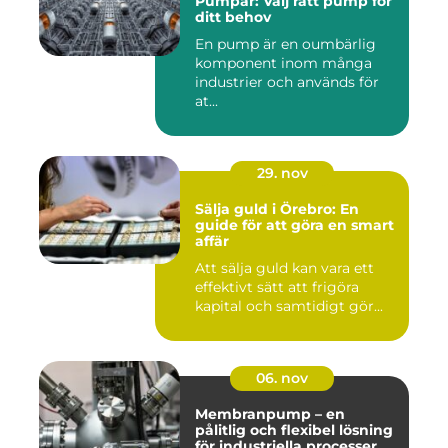
Pumpar: Välj rätt pump för
ditt behov
En pump är en oumbärlig
komponent inom många
industrier och används för
at...
29. nov
Sälja guld i Örebro: En
guide för att göra en smart
affär
Att sälja guld kan vara ett
effektivt sätt att frigöra
kapital och samtidigt gör...
06. nov
Membranpump – en
pålitlig och flexibel lösning
för industriella processer