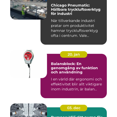
Chicago Pneumatic:
Hållbara tryckluftsverktyg
för industri
När tillverkande industri
pratar om produktivitet
hamnar tryckluftsverktyg
ofta i centrum. Vale...
20. jan
Balansblock: En
genomgång av funktion
och användning
I en värld där ergonomi och
effektivitet blir allt viktigare
inom industrin, är balan...
03. dec