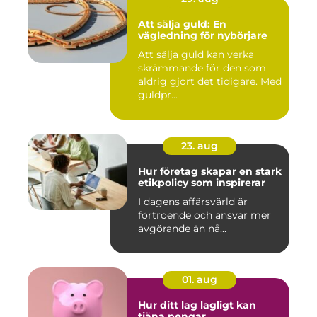
Att sälja guld: En
vägledning för nybörjare
Att sälja guld kan verka
skrämmande för den som
aldrig gjort det tidigare. Med
guldpr...
23. aug
Hur företag skapar en stark
etikpolicy som inspirerar
I dagens affärsvärld är
förtroende och ansvar mer
avgörande än nå...
01. aug
Hur ditt lag lagligt kan
tjäna pengar