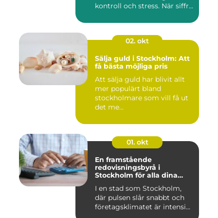
kontroll och stress. När siffr...
02. okt
Sälja guld i Stockholm: Att
få bästa möjliga pris
Att sälja guld har blivit allt
mer populärt bland
stockholmare som vill få ut
det me...
01. okt
En framstående
redovisningsbyrå i
Stockholm för alla dina
ekonomiska behov
I en stad som Stockholm,
där pulsen slår snabbt och
företagsklimatet är intensi...