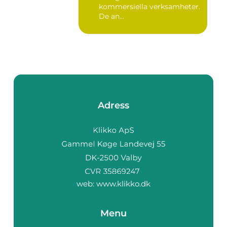
kommersiella verksamheter.
De an...
Adress
web:
www.klikko.dk
Menu