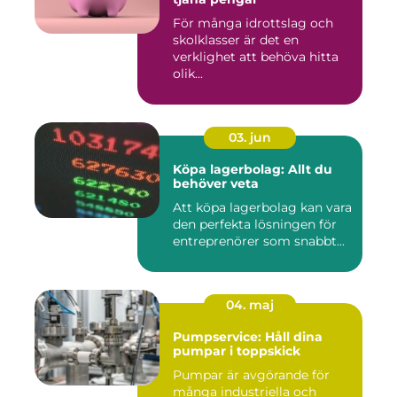
För många idrottslag och
skolklasser är det en
verklighet att behöva hitta
olik...
03. jun
Köpa lagerbolag: Allt du
behöver veta
Att köpa lagerbolag kan vara
den perfekta lösningen för
entreprenörer som snabbt...
04. maj
Pumpservice: Håll dina
pumpar i toppskick
Pumpar är avgörande för
många industriella och