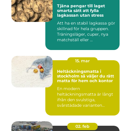
Tjäna pengar till laget
smarta sätt att fylla
lagkassan utan stress
Att ha en stabil lagkassa gör
skillnad för hela gruppen.
Träningsläger, cuper, nya
matchställ eller ...
15. mar
Heltäckningsmatta i
stockholm så väljer du rätt
matta för hem och kontor
En modern
heltäckningsmatta är långt
ifrån den svulstiga,
svårstädade varianten
många minns från 70-...
02. feb