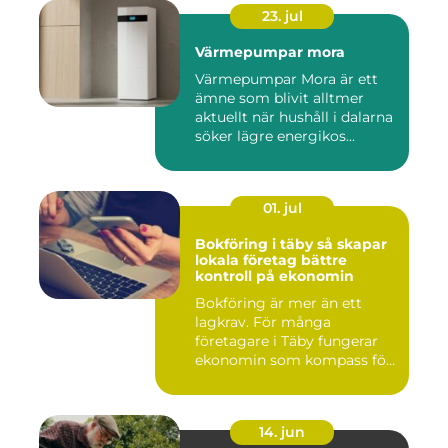
23. jul
Värmepumpar mora
Värmepumpar Mora är ett
ämne som blivit alltmer
aktuellt när hushåll i dalarna
söker lägre energikos...
01. jul
Bokföring i täby så skapar
lokala företag bättre
kontroll på ekonomin
Bokföring är mer än ett
lagkrav. För många
företagare i Täby fungerar
ekonomin som kompass för
både ...
14. jun