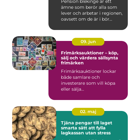
Pension blekinge är ett
ämne som berör alla som
lever och arbetar i regionen,
oavsett om de är i bör...
09. jun
Frimärksauktioner – köp,
sälj och värdera sällsynta
frimärken
Frimärksauktioner lockar
både samlare och
investerare som vill köpa
eller sälja...
02. maj
Tjäna pengar till laget
smarta sätt att fylla
lagkassan utan stress