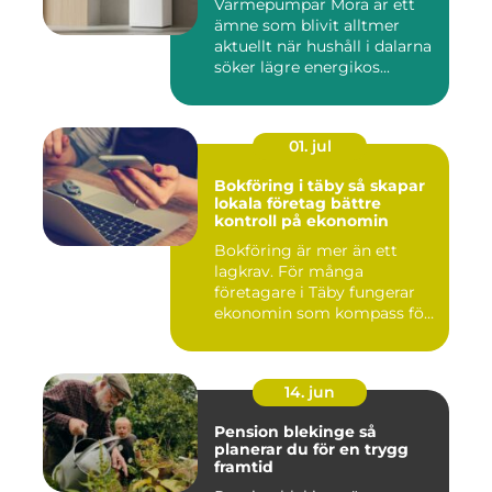
Värmepumpar Mora är ett
ämne som blivit alltmer
aktuellt när hushåll i dalarna
söker lägre energikos...
01. jul
Bokföring i täby så skapar
lokala företag bättre
kontroll på ekonomin
Bokföring är mer än ett
lagkrav. För många
företagare i Täby fungerar
ekonomin som kompass för
både ...
14. jun
Pension blekinge så
planerar du för en trygg
framtid