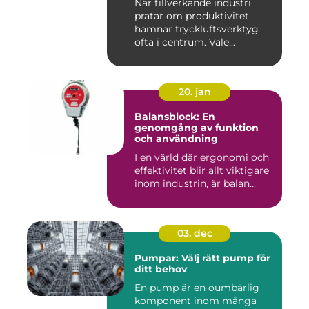
När tillverkande industri
pratar om produktivitet
hamnar tryckluftsverktyg
ofta i centrum. Vale...
20. jan
Balansblock: En
genomgång av funktion
och användning
I en värld där ergonomi och
effektivitet blir allt viktigare
inom industrin, är balan...
03. dec
Pumpar: Välj rätt pump för
ditt behov
En pump är en oumbärlig
komponent inom många