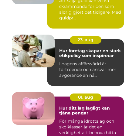
Att sälja guld kan verka
skrämmande för den som
aldrig gjort det tidigare. Med
guldpr...
23. aug
Hur företag skapar en stark
etikpolicy som inspirerar
I dagens affärsvärld är
förtroende och ansvar mer
avgörande än nå...
01. aug
Hur ditt lag lagligt kan
tjäna pengar
För många idrottslag och
skolklasser är det en
verklighet att behöva hitta