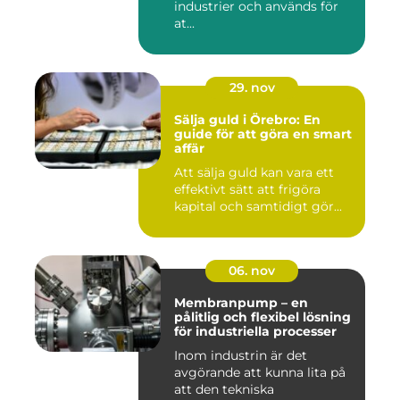
industrier och används för
at...
29. nov
Sälja guld i Örebro: En
guide för att göra en smart
affär
Att sälja guld kan vara ett
effektivt sätt att frigöra
kapital och samtidigt gör...
06. nov
Membranpump – en
pålitlig och flexibel lösning
för industriella processer
Inom industrin är det
avgörande att kunna lita på
att den tekniska