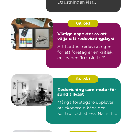
utrustningen klar...
09. okt
Viktiga aspekter av att
välja rätt redovisningsbyrå
Att hantera redovisningen
för ett företag är en kritisk
del av den finansiella fö...
04. okt
Redovisning som motor för
sund tillväxt
Många företagare upplever
att ekonomin både ger
kontroll och stress. När siffr...