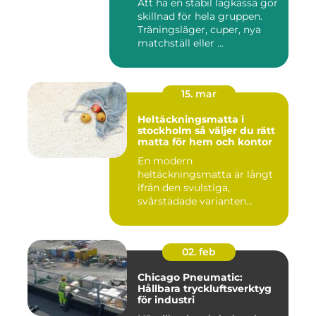
Att ha en stabil lagkassa gör
skillnad för hela gruppen.
Träningsläger, cuper, nya
matchställ eller ...
15. mar
Heltäckningsmatta i
stockholm så väljer du rätt
matta för hem och kontor
En modern
heltäckningsmatta är långt
ifrån den svulstiga,
svårstädade varianten
många minns från 70-...
02. feb
Chicago Pneumatic:
Hållbara tryckluftsverktyg
för industri