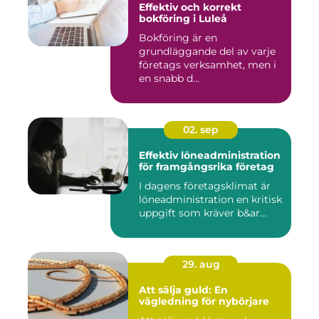
Effektiv och korrekt
bokföring i Luleå
Bokföring är en
grundläggande del av varje
företags verksamhet, men i
en snabb d...
02. sep
Effektiv löneadministration
för framgångsrika företag
I dagens företagsklimat är
löneadministration en kritisk
uppgift som kräver b&ar...
29. aug
Att sälja guld: En
vägledning för nybörjare