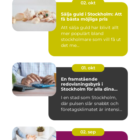
02. okt
Sälja guld i Stockholm: Att
få bästa möjliga pris
Att sälja guld har blivit allt
mer populärt bland
stockholmare som vill få ut
det me...
01. okt
En framstående
redovisningsbyrå i
Stockholm för alla dina
ekonomiska behov
I en stad som Stockholm,
där pulsen slår snabbt och
företagsklimatet är intensi...
02. sep