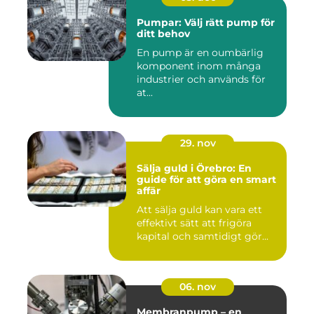
Pumpar: Välj rätt pump för
ditt behov
En pump är en oumbärlig
komponent inom många
industrier och används för
at...
29. nov
Sälja guld i Örebro: En
guide för att göra en smart
affär
Att sälja guld kan vara ett
effektivt sätt att frigöra
kapital och samtidigt gör...
06. nov
Membranpump – en