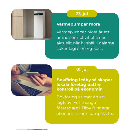
23. jul
Värmepumpar mora
Värmepumpar Mora är ett
ämne som blivit alltmer
aktuellt när hushåll i dalarna
söker lägre energikos...
01. jul
Bokföring i täby så skapar
lokala företag bättre
kontroll på ekonomin
Bokföring är mer än ett
lagkrav. För många
företagare i Täby fungerar
ekonomin som kompass för
både ...