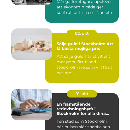
Många företagare upplever
att ekonomin både ger
kontroll och stress. När siffr...
02. okt
Sälja guld i Stockholm: Att
få bästa möjliga pris
Att sälja guld har blivit allt
mer populärt bland
stockholmare som vill få ut
det me...
01. okt
En framstående
redovisningsbyrå i
Stockholm för alla dina
ekonomiska behov
I en stad som Stockholm,
där pulsen slår snabbt och