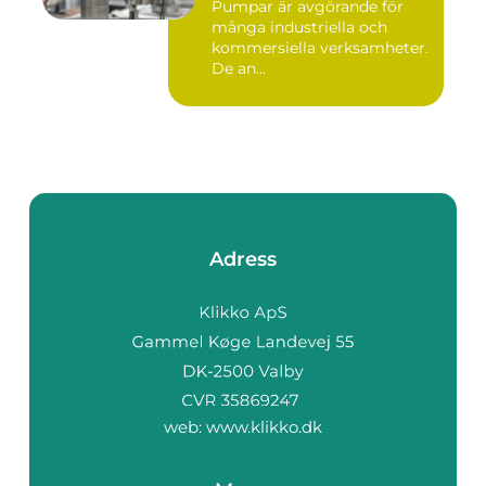
Pumpar är avgörande för
många industriella och
kommersiella verksamheter.
De an...
Adress
web:
www.klikko.dk