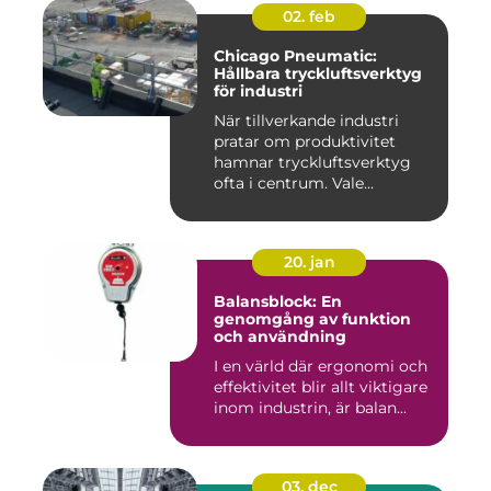
02. feb
Chicago Pneumatic:
Hållbara tryckluftsverktyg
för industri
När tillverkande industri
pratar om produktivitet
hamnar tryckluftsverktyg
ofta i centrum. Vale...
20. jan
Balansblock: En
genomgång av funktion
och användning
I en värld där ergonomi och
effektivitet blir allt viktigare
inom industrin, är balan...
03. dec