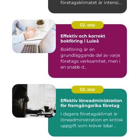
företagsklimatet är intensi...
02. sep
Effektiv och korrekt
bokföring i Luleå
Bokföring är en
grundläggande del av varje
företags verksamhet, men i
en snabb d...
02. sep
Effektiv löneadministration
för framgångsrika företag
I dagens företagsklimat är
löneadministration en kritisk
uppgift som kräver b&ar...