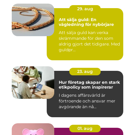
29. aug
Att sälja guld: En
vägledning för nybörjare
Att sälja guld kan verka
skrämmande för den som
aldrig gjort det tidigare. Med
guldpr...
23. aug
Hur företag skapar en stark
etikpolicy som inspirerar
I dagens affärsvärld är
förtroende och ansvar mer
avgörande än nå...
01. aug