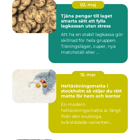
02. maj
Tjäna pengar till laget
smarta sätt att fylla
lagkassan utan stress
Att ha en stabil lagkassa gör
skillnad för hela gruppen.
Träningsläger, cuper, nya
matchställ eller ...
15. mar
Heltäckningsmatta i
stockholm så väljer du rätt
matta för hem och kontor
En modern
heltäckningsmatta är långt
ifrån den svulstiga,
svårstädade varianten
många minns från 70-...