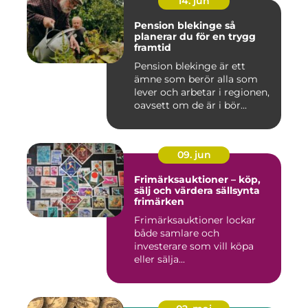
14. jun
Pension blekinge så
planerar du för en trygg
framtid
Pension blekinge är ett
ämne som berör alla som
lever och arbetar i regionen,
oavsett om de är i bör...
09. jun
Frimärksauktioner – köp,
sälj och värdera sällsynta
frimärken
Frimärksauktioner lockar
både samlare och
investerare som vill köpa
eller sälja...