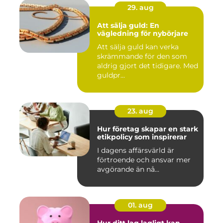
29. aug
Att sälja guld: En
vägledning för nybörjare
Att sälja guld kan verka
skrämmande för den som
aldrig gjort det tidigare. Med
guldpr...
23. aug
Hur företag skapar en stark
etikpolicy som inspirerar
I dagens affärsvärld är
förtroende och ansvar mer
avgörande än nå...
01. aug