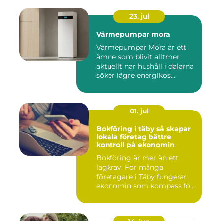
23. jul
Värmepumpar mora
Värmepumpar Mora är ett
ämne som blivit alltmer
aktuellt när hushåll i dalarna
söker lägre energikos...
01. jul
Bokföring i täby så skapar
lokala företag bättre
kontroll på ekonomin
Bokföring är mer än ett
lagkrav. För många
företagare i Täby fungerar
ekonomin som kompass för
både ...