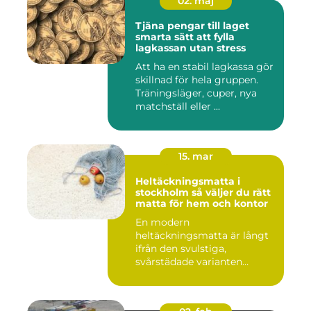
02. maj
Tjäna pengar till laget
smarta sätt att fylla
lagkassan utan stress
Att ha en stabil lagkassa gör
skillnad för hela gruppen.
Träningsläger, cuper, nya
matchställ eller ...
15. mar
Heltäckningsmatta i
stockholm så väljer du rätt
matta för hem och kontor
En modern
heltäckningsmatta är långt
ifrån den svulstiga,
svårstädade varianten
många minns från 70-...