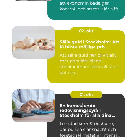
att ekonomin både ger
kontroll och stress. När siffr...
02. okt
Sälja guld i Stockholm: Att
få bästa möjliga pris
Att sälja guld har blivit allt
mer populärt bland
stockholmare som vill få ut
det me...
01. okt
En framstående
redovisningsbyrå i
Stockholm för alla dina
ekonomiska behov
I en stad som Stockholm,
där pulsen slår snabbt och
företagsklimatet är intensi...