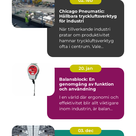
02. feb
Chicago Pneumatic:
Hållbara tryckluftsverktyg
för industri
När tillverkande industri
pratar om produktivitet
hamnar tryckluftsverktyg
ofta i centrum. Vale...
20. jan
Balansblock: En
genomgång av funktion
och användning
I en värld där ergonomi och
effektivitet blir allt viktigare
inom industrin, är balan...
03. dec