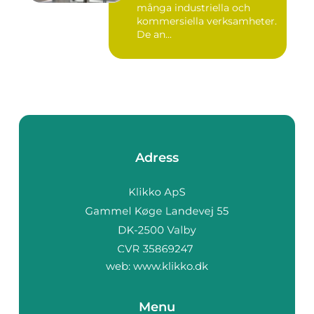
många industriella och
kommersiella verksamheter.
De an...
Adress
web:
www.klikko.dk
Menu