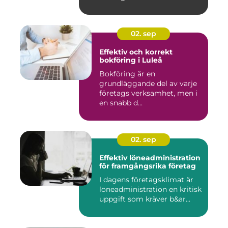
02. sep
Effektiv och korrekt
bokföring i Luleå
Bokföring är en
grundläggande del av varje
företags verksamhet, men i
en snabb d...
02. sep
Effektiv löneadministration
för framgångsrika företag
I dagens företagsklimat är
löneadministration en kritisk
uppgift som kräver b&ar...