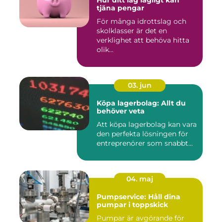
Hur ditt lag lagligt kan
tjäna pengar
För många idrottslag och
skolklasser är det en
verklighet att behöva hitta
olik...
03. jun
Köpa lagerbolag: Allt du
behöver veta
Att köpa lagerbolag kan vara
den perfekta lösningen för
entreprenörer som snabbt...
04. maj
Pumpservice: Håll dina
pumpar i toppskick
Pumpar är avgörande för