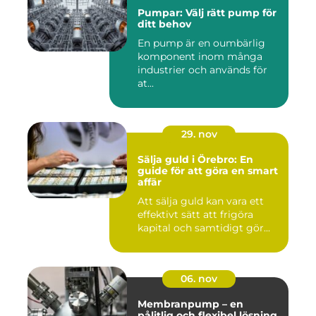
Pumpar: Välj rätt pump för
ditt behov
En pump är en oumbärlig
komponent inom många
industrier och används för
at...
29. nov
Sälja guld i Örebro: En
guide för att göra en smart
affär
Att sälja guld kan vara ett
effektivt sätt att frigöra
kapital och samtidigt gör...
06. nov
Membranpump – en
pålitlig och flexibel lösning