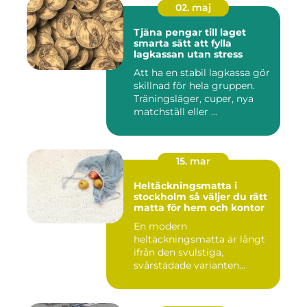
02. maj
Tjäna pengar till laget
smarta sätt att fylla
lagkassan utan stress
Att ha en stabil lagkassa gör
skillnad för hela gruppen.
Träningsläger, cuper, nya
matchställ eller ...
15. mar
Heltäckningsmatta i
stockholm så väljer du rätt
matta för hem och kontor
En modern
heltäckningsmatta är långt
ifrån den svulstiga,
svårstädade varianten
många minns från 70-...