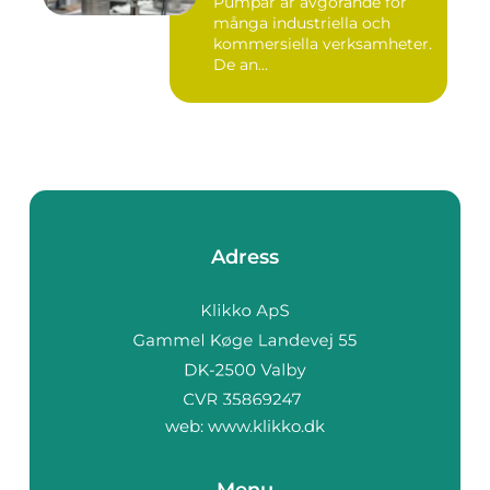
Pumpar är avgörande för
många industriella och
kommersiella verksamheter.
De an...
Adress
web:
www.klikko.dk
Menu