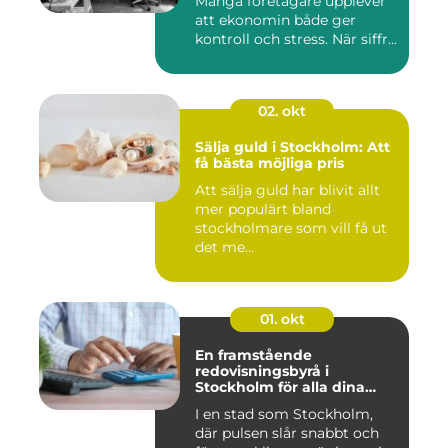
Många företagare upplever
att ekonomin både ger
kontroll och stress. När siffr...
02. okt
Sälja guld i Stockholm: Att
få bästa möjliga pris
Att sälja guld har blivit allt
mer populärt bland
stockholmare som vill få ut
det me...
01. okt
En framstående
redovisningsbyrå i
Stockholm för alla dina
ekonomiska behov
I en stad som Stockholm,
där pulsen slår snabbt och