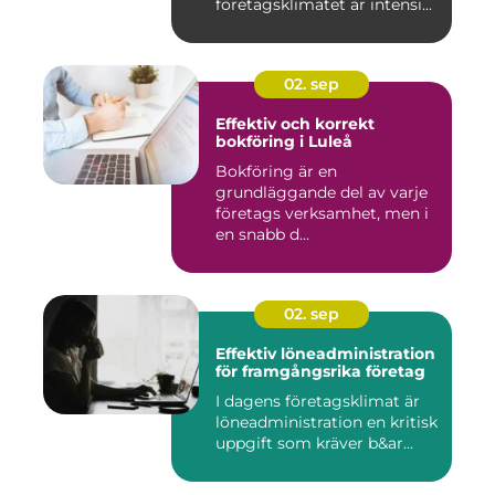
företagsklimatet är intensi...
02. sep
Effektiv och korrekt
bokföring i Luleå
Bokföring är en
grundläggande del av varje
företags verksamhet, men i
en snabb d...
02. sep
Effektiv löneadministration
för framgångsrika företag
I dagens företagsklimat är
löneadministration en kritisk
uppgift som kräver b&ar...