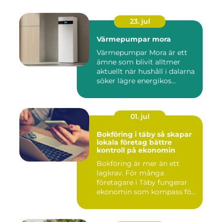
23. jul
Värmepumpar mora
Värmepumpar Mora är ett
ämne som blivit alltmer
aktuellt när hushåll i dalarna
söker lägre energikos...
01. jul
Bokföring i täby så skapar
lokala företag bättre
kontroll på ekonomin
Bokföring är mer än ett
lagkrav. För många
företagare i Täby fungerar
ekonomin som kompass för
både ...