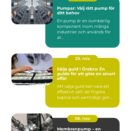
Pumpar: Välj rätt pump för
ditt behov
En pump är en oumbärlig
komponent inom många
industrier och används för
at...
29. nov
Sälja guld i Örebro: En
guide för att göra en smart
affär
Att sälja guld kan vara ett
effektivt sätt att frigöra
kapital och samtidigt gör...
06. nov
Membranpump – en