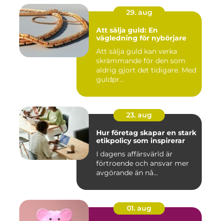
29. aug
Att sälja guld: En
vägledning för nybörjare
Att sälja guld kan verka
skrämmande för den som
aldrig gjort det tidigare. Med
guldpr...
23. aug
Hur företag skapar en stark
etikpolicy som inspirerar
I dagens affärsvärld är
förtroende och ansvar mer
avgörande än nå...
01. aug