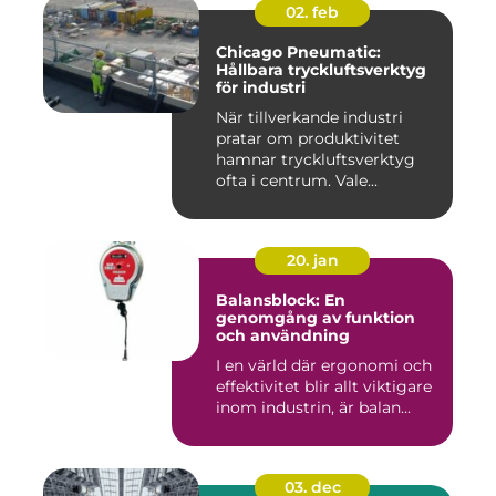
02. feb
Chicago Pneumatic:
Hållbara tryckluftsverktyg
för industri
När tillverkande industri
pratar om produktivitet
hamnar tryckluftsverktyg
ofta i centrum. Vale...
20. jan
Balansblock: En
genomgång av funktion
och användning
I en värld där ergonomi och
effektivitet blir allt viktigare
inom industrin, är balan...
03. dec