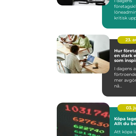
I dagens
företagskl
löneadmin
kritisk up
kräver b&ar
23. 
Hur föret
en stark e
som inspi
I dagens a
förtroend
mer avgör
nå...
03. 
Köpa lage
Allt du b
Att köpa 