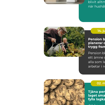
blivit allt
när hushål
söker lägr
energikos..
14. 
Pension bl
planerar 
trygg fra
Pension b
ett ämne 
alla som l
arbetar i 
oavsett om
bör...
02. 
Tjäna peng
laget smarta sätt att
fylla lag
stress