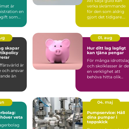
Att sälja guld kan
imat är
verka skrämmande
istration en
för den som aldrig
pgift som
gjort det tidigare.
...
Med guldpr...
aug
01. aug
ag skapar
Hur ditt lag lagligt
tikpolicy
kan tjäna pengar
rerar
För många idrottsla
ffärsvärld är
och skolklasser är de
e och ansvar
en verklighet att
ande än
behöva hitta olik...
jun
04. maj
rbolag:
Pumpservice: Håll
ehöver veta
dina pumpar i
toppskick
lagerbolag