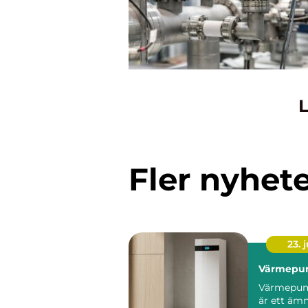
L
Fler nyhet
23. j
Värmepu
Värmepum
är ett äm