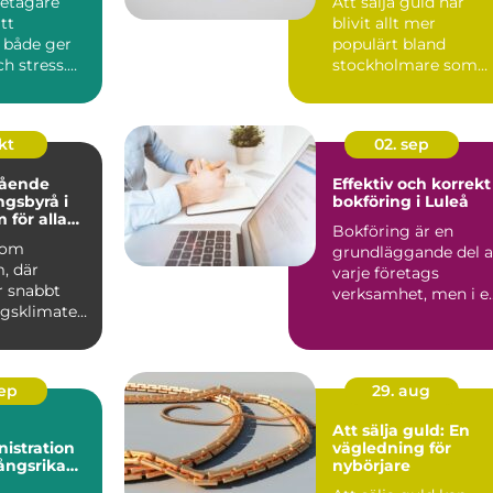
etagare
Att sälja guld har
tt
blivit allt mer
 både ger
populärt bland
ch stress.
stockholmare som
vill få ut det me...
okt
02. sep
tående
Effektiv och korrekt
ngsbyrå i
bokföring i Luleå
 för alla
Bokföring är en
nomiska
 som
grundläggande del 
, där
varje företags
r snabbt
verksamhet, men i e
agsklimatet
snabb d...
.
sep
29. aug
Att sälja guld: En
istration
vägledning för
ångsrika
nybörjare