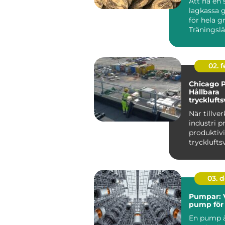
Att ha en 
lagkassa g
för hela g
Träningslä
nya matchst
02. 
Chicago 
Hållbara
trycklufts
industri
När tillve
industri p
produktiv
trycklufts
i centrum. 
03. 
Pumpar: V
pump för 
En pump ä