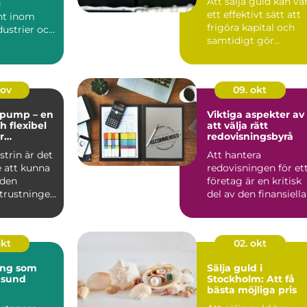
Att sälja guld kan va
g
ett effektivt sätt att
t inom
frigöra kapital och
ustrier och
samtidigt gör...
 at...
nov
09. okt
pump – en
Viktiga aspekter av
ch flexibel
att välja rätt
r
redovisningsbyrå
la
trin är det
Att hantera
 att kunna
redovisningen för et
 den
företag är en kritisk
utrustningen
del av den finansiella
fö...
okt
02. okt
ing som
Sälja guld i
 sund
Stockholm: Att få
bästa möjliga pris