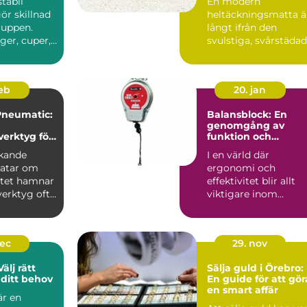
stabil
En modern
ör skillnad
heltäckningsmatta ä
ruppen.
långt ifrån den
ger, cuper,
svulstiga, svårstäda
äll eller ...
varianten många
minns från 70-...
feb
20. jan
Pneumatic:
Balansblock: En
genomgång av
verktyg för
funktion och
användning
rkande
I en värld där
ratar om
ergonomi och
itet hamnar
effektivitet blir allt
verktyg ofta
viktigare inom
Vale...
industrin, är balan...
dec
29. nov
älj rätt
Sälja guld i Örebro:
ditt behov
En guide för att gör
en smart affär
r en