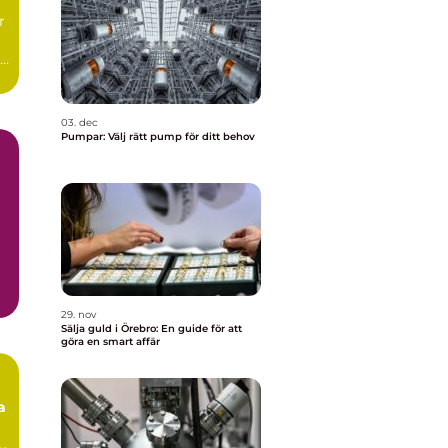
r
de
03. dec
Pumpar: Välj rätt pump för ditt behov
29. nov
Sälja guld i Örebro: En guide för att
göra en smart affär
a