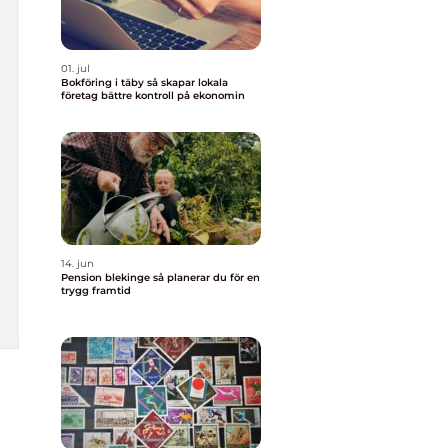
01. jul
Bokföring i täby så skapar lokala
företag bättre kontroll på ekonomin
14. jun
Pension blekinge så planerar du för en
trygg framtid