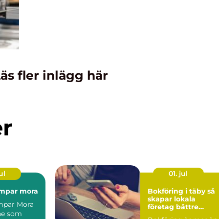
äs fler inlägg här
er
ul
01. jul
mpar mora
Bokföring i täby så
skapar lokala
par Mora
företag bättre
ne som
kontroll på