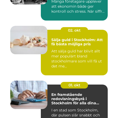
Många företagare upplever
att ekonomin både ger
kontroll och stress. När siffr...
02. okt
Sälja guld i Stockholm: Att
få bästa möjliga pris
Att sälja guld har blivit allt
mer populärt bland
stockholmare som vill få ut
det me...
01. okt
En framstående
redovisningsbyrå i
Stockholm för alla dina
ekonomiska behov
I en stad som Stockholm,
där pulsen slår snabbt och