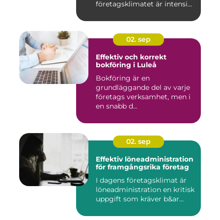
företagsklimatet är intensi...
02. sep
Effektiv och korrekt
bokföring i Luleå
Bokföring är en
grundläggande del av varje
företags verksamhet, men i
en snabb d...
02. sep
Effektiv löneadministration
för framgångsrika företag
I dagens företagsklimat är
löneadministration en kritisk
uppgift som kräver b&ar...