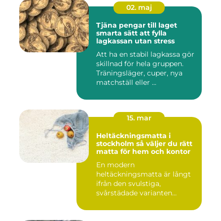
02. maj
Tjäna pengar till laget
smarta sätt att fylla
lagkassan utan stress
Att ha en stabil lagkassa gör
skillnad för hela gruppen.
Träningsläger, cuper, nya
matchställ eller ...
15. mar
Heltäckningsmatta i
stockholm så väljer du rätt
matta för hem och kontor
En modern
heltäckningsmatta är långt
ifrån den svulstiga,
svårstädade varianten
många minns från 70-...