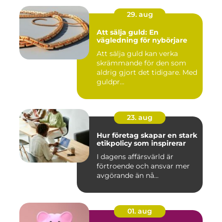
29. aug
Att sälja guld: En
vägledning för nybörjare
Att sälja guld kan verka
skrämmande för den som
aldrig gjort det tidigare. Med
guldpr...
23. aug
Hur företag skapar en stark
etikpolicy som inspirerar
I dagens affärsvärld är
förtroende och ansvar mer
avgörande än nå...
01. aug