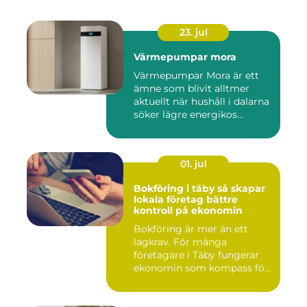
23. jul
Värmepumpar mora
Värmepumpar Mora är ett
ämne som blivit alltmer
aktuellt när hushåll i dalarna
söker lägre energikos...
01. jul
Bokföring i täby så skapar
lokala företag bättre
kontroll på ekonomin
Bokföring är mer än ett
lagkrav. För många
företagare i Täby fungerar
ekonomin som kompass för
både ...