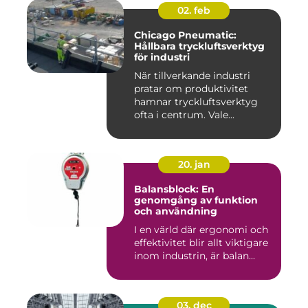
02. feb
Chicago Pneumatic:
Hållbara tryckluftsverktyg
för industri
När tillverkande industri
pratar om produktivitet
hamnar tryckluftsverktyg
ofta i centrum. Vale...
20. jan
Balansblock: En
genomgång av funktion
och användning
I en värld där ergonomi och
effektivitet blir allt viktigare
inom industrin, är balan...
03. dec