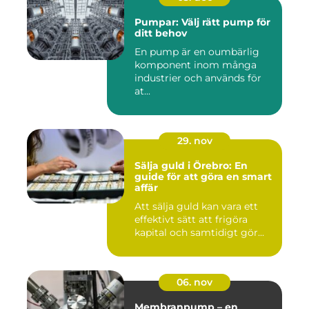
Pumpar: Välj rätt pump för
ditt behov
En pump är en oumbärlig
komponent inom många
industrier och används för
at...
29. nov
Sälja guld i Örebro: En
guide för att göra en smart
affär
Att sälja guld kan vara ett
effektivt sätt att frigöra
kapital och samtidigt gör...
06. nov
Membranpump – en