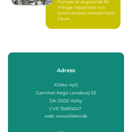
Pumpar är avgörande för
många industriella och
kommersiella verksamheter.
De an...
Adress
web:
www.klikko.dk