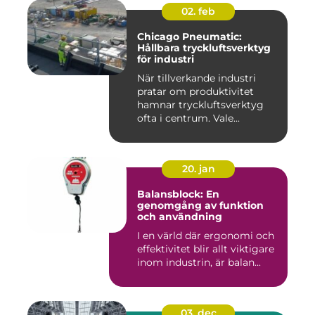
02. feb
Chicago Pneumatic:
Hållbara tryckluftsverktyg
för industri
När tillverkande industri
pratar om produktivitet
hamnar tryckluftsverktyg
ofta i centrum. Vale...
20. jan
Balansblock: En
genomgång av funktion
och användning
I en värld där ergonomi och
effektivitet blir allt viktigare
inom industrin, är balan...
03. dec