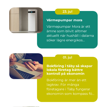
23. jul
Värmepumpar mora
Värmepumpar Mora är ett
ämne som blivit alltmer
aktuellt när hushåll i dalarna
söker lägre energikos...
01. jul
Bokföring i täby så skapar
lokala företag bättre
kontroll på ekonomin
Bokföring är mer än ett
lagkrav. För många
företagare i Täby fungerar
ekonomin som kompass för
både ...