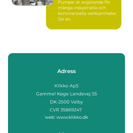
Pumpar är avgörande för
många industriella och
kommersiella verksamheter.
De an...
Adress
web:
www.klikko.dk