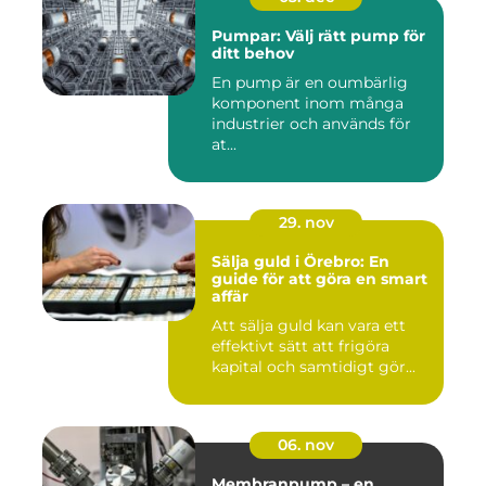
Pumpar: Välj rätt pump för
ditt behov
En pump är en oumbärlig
komponent inom många
industrier och används för
at...
29. nov
Sälja guld i Örebro: En
guide för att göra en smart
affär
Att sälja guld kan vara ett
effektivt sätt att frigöra
kapital och samtidigt gör...
06. nov
Membranpump – en