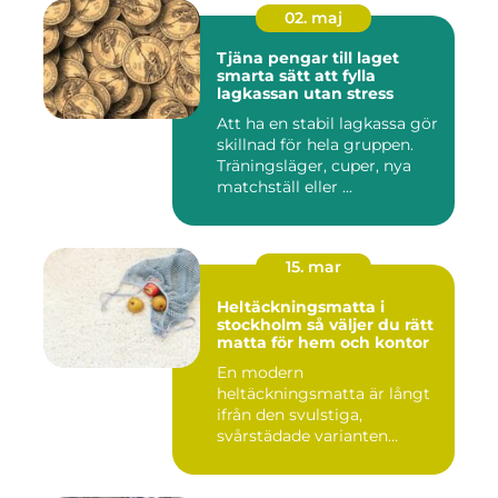
02. maj
Tjäna pengar till laget
smarta sätt att fylla
lagkassan utan stress
Att ha en stabil lagkassa gör
skillnad för hela gruppen.
Träningsläger, cuper, nya
matchställ eller ...
15. mar
Heltäckningsmatta i
stockholm så väljer du rätt
matta för hem och kontor
En modern
heltäckningsmatta är långt
ifrån den svulstiga,
svårstädade varianten
många minns från 70-...