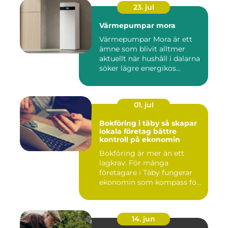
23. jul
Värmepumpar mora
Värmepumpar Mora är ett
ämne som blivit alltmer
aktuellt när hushåll i dalarna
söker lägre energikos...
01. jul
Bokföring i täby så skapar
lokala företag bättre
kontroll på ekonomin
Bokföring är mer än ett
lagkrav. För många
företagare i Täby fungerar
ekonomin som kompass för
både ...
14. jun