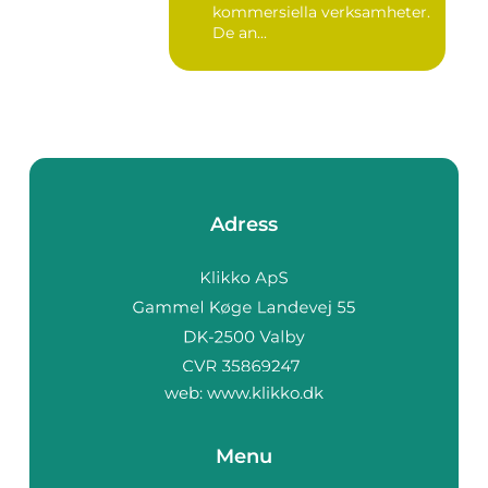
kommersiella verksamheter.
De an...
Adress
web:
www.klikko.dk
Menu