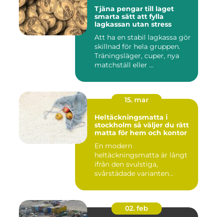
Tjäna pengar till laget
smarta sätt att fylla
lagkassan utan stress
Att ha en stabil lagkassa gör
skillnad för hela gruppen.
Träningsläger, cuper, nya
matchställ eller ...
15. mar
Heltäckningsmatta i
stockholm så väljer du rätt
matta för hem och kontor
En modern
heltäckningsmatta är långt
ifrån den svulstiga,
svårstädade varianten
många minns från 70-...
02. feb