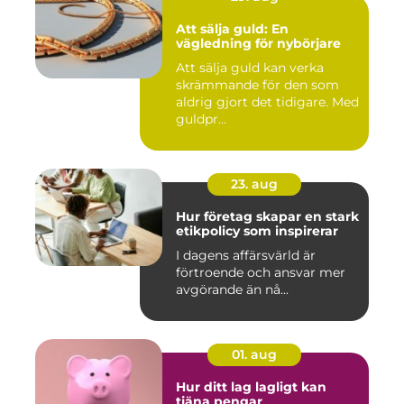
Att sälja guld: En
vägledning för nybörjare
Att sälja guld kan verka
skrämmande för den som
aldrig gjort det tidigare. Med
guldpr...
23. aug
Hur företag skapar en stark
etikpolicy som inspirerar
I dagens affärsvärld är
förtroende och ansvar mer
avgörande än nå...
01. aug
Hur ditt lag lagligt kan
tjäna pengar