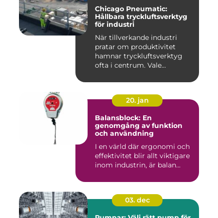
Chicago Pneumatic:
Hållbara tryckluftsverktyg
för industri
När tillverkande industri
pratar om produktivitet
hamnar tryckluftsverktyg
ofta i centrum. Vale...
20. jan
Balansblock: En
genomgång av funktion
och användning
I en värld där ergonomi och
effektivitet blir allt viktigare
inom industrin, är balan...
03. dec
Pumpar: Välj rätt pump för