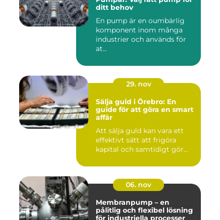
ditt behov
En pump är en oumbärlig
komponent inom många
industrier och används för
at...
29. nov
Sälja guld i Örebro: En
guide för att göra en smart
affär
Att sälja guld kan vara ett
effektivt sätt att frigöra
kapital och samtidigt gör...
06. nov
Membranpump – en
pålitlig och flexibel lösning
för industriella processer