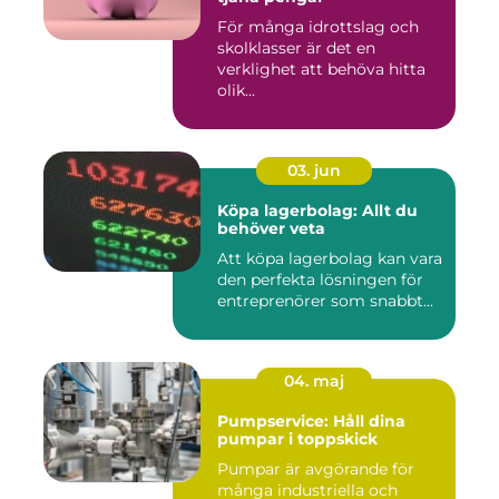
För många idrottslag och
skolklasser är det en
verklighet att behöva hitta
olik...
03. jun
Köpa lagerbolag: Allt du
behöver veta
Att köpa lagerbolag kan vara
den perfekta lösningen för
entreprenörer som snabbt...
04. maj
Pumpservice: Håll dina
pumpar i toppskick
Pumpar är avgörande för
många industriella och