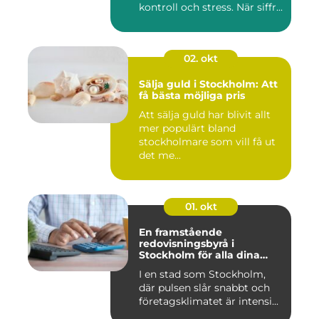
kontroll och stress. När siffr...
02. okt
Sälja guld i Stockholm: Att
få bästa möjliga pris
Att sälja guld har blivit allt
mer populärt bland
stockholmare som vill få ut
det me...
01. okt
En framstående
redovisningsbyrå i
Stockholm för alla dina
ekonomiska behov
I en stad som Stockholm,
där pulsen slår snabbt och
företagsklimatet är intensi...