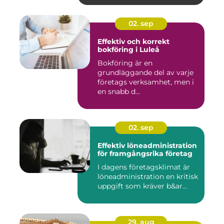
02. sep
Effektiv och korrekt
bokföring i Luleå
Bokföring är en
grundläggande del av varje
företags verksamhet, men i
en snabb d...
02. sep
Effektiv löneadministration
för framgångsrika företag
I dagens företagsklimat är
löneadministration en kritisk
uppgift som kräver b&ar...
29. aug