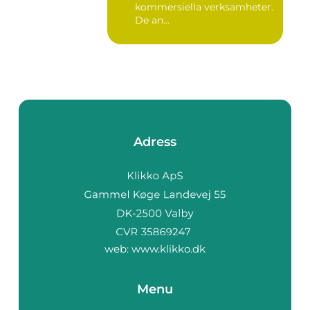
kommersiella verksamheter.
De an...
Adress
web:
www.klikko.dk
Menu