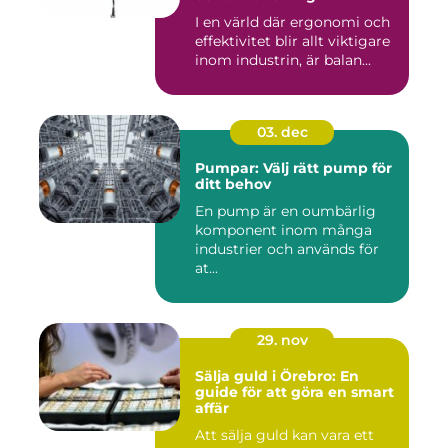
I en värld där ergonomi och
effektivitet blir allt viktigare
inom industrin, är balan...
03. dec
Pumpar: Välj rätt pump för
ditt behov
En pump är en oumbärlig
komponent inom många
industrier och används för
at...
29. nov
Sälja guld i Örebro: En
guide för att göra en smart
affär
Att sälja guld kan vara ett