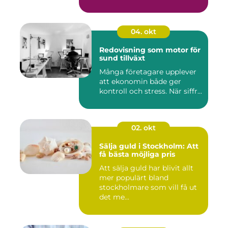
04. okt
Redovisning som motor för
sund tillväxt
Många företagare upplever
att ekonomin både ger
kontroll och stress. När siffr...
02. okt
Sälja guld i Stockholm: Att
få bästa möjliga pris
Att sälja guld har blivit allt
mer populärt bland
stockholmare som vill få ut
det me...