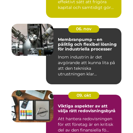
effektivt sätt att frigöra
kapital och samtidigt gör...
06. nov
Membranpump – en
pålitlig och flexibel lösning
för industriella processer
Inom industrin är det
avgörande att kunna lita på
att den tekniska
utrustningen klar...
09. okt
Viktiga aspekter av att
välja rätt redovisningsbyrå
Att hantera redovisningen
för ett företag är en kritisk
del av den finansiella fö...