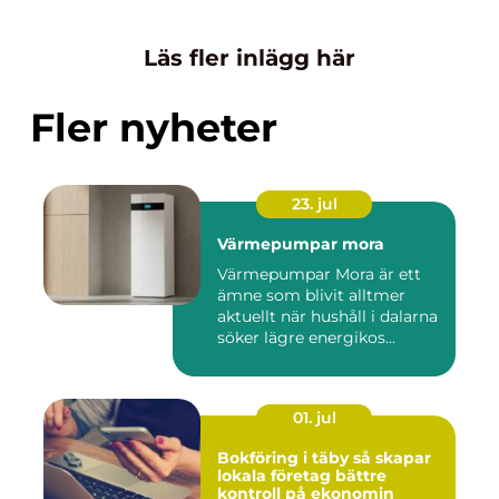
Läs fler inlägg här
Fler nyheter
23. jul
Värmepumpar mora
Värmepumpar Mora är ett
ämne som blivit alltmer
aktuellt när hushåll i dalarna
söker lägre energikos...
01. jul
Bokföring i täby så skapar
lokala företag bättre
kontroll på ekonomin