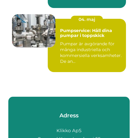
04. maj
Pumpservice: Håll dina
pumpar i toppskick
Pumpar är avgörande för
många industriella och
kommersiella verksamheter.
De an...
Adress