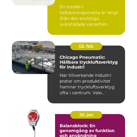
En modern
heltäckningsmatta är långt
ifrån den svulstiga,
svårstädade varianten
många minns från 70-...
02. feb
Chicago Pneumatic:
Hållbara tryckluftsverktyg
för industri
När tillverkande industri
pratar om produktivitet
hamnar tryckluftsverktyg
ofta i centrum. Vale...
20. jan
Balansblock: En
genomgång av funktion
och användning