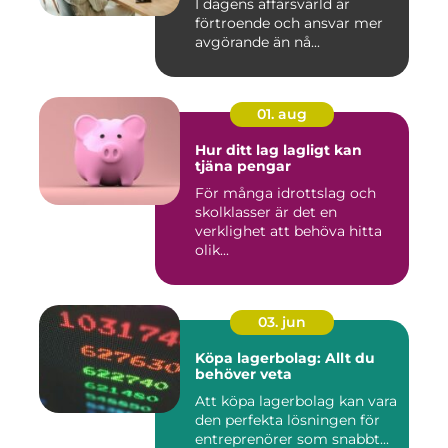
I dagens affärsvärld är
förtroende och ansvar mer
avgörande än nå...
01. aug
Hur ditt lag lagligt kan
tjäna pengar
För många idrottslag och
skolklasser är det en
verklighet att behöva hitta
olik...
03. jun
Köpa lagerbolag: Allt du
behöver veta
Att köpa lagerbolag kan vara
den perfekta lösningen för
entreprenörer som snabbt...