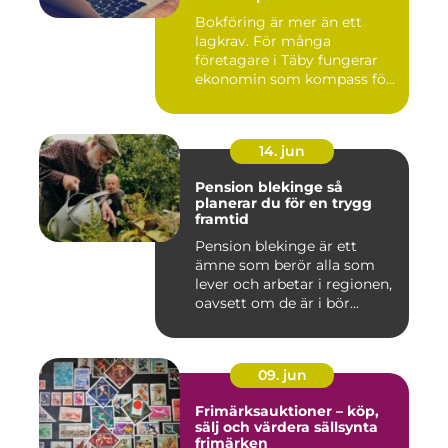
Bokföring är mer än ett
lagkrav. För många
företagare i Täby fungerar
ekonomin som kompass för
både ...
14. jun
Pension blekinge så
planerar du för en trygg
framtid
Pension blekinge är ett
ämne som berör alla som
lever och arbetar i regionen,
oavsett om de är i bör...
09. jun
Frimärksauktioner – köp,
sälj och värdera sällsynta
frimärken