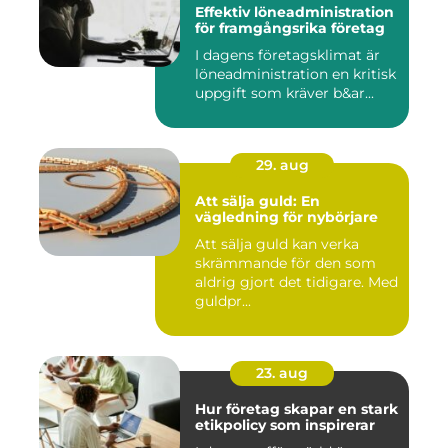
Effektiv löneadministration
för framgångsrika företag
I dagens företagsklimat är
löneadministration en kritisk
uppgift som kräver b&ar...
29. aug
Att sälja guld: En
vägledning för nybörjare
Att sälja guld kan verka
skrämmande för den som
aldrig gjort det tidigare. Med
guldpr...
23. aug
Hur företag skapar en stark
etikpolicy som inspirerar