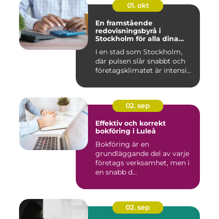
01. okt
En framstående
redovisningsbyrå i
Stockholm för alla dina
ekonomiska behov
I en stad som Stockholm,
där pulsen slår snabbt och
företagsklimatet är intensi...
02. sep
Effektiv och korrekt
bokföring i Luleå
Bokföring är en
grundläggande del av varje
företags verksamhet, men i
en snabb d...
02. sep