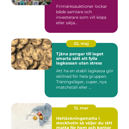
Frimärksauktioner lockar
både samlare och
investerare som vill köpa
eller sälja...
02. maj
Tjäna pengar till laget
smarta sätt att fylla
lagkassan utan stress
Att ha en stabil lagkassa gör
skillnad för hela gruppen.
Träningsläger, cuper, nya
matchställ eller ...
15. mar
Heltäckningsmatta i
stockholm så väljer du rätt
matta för hem och kontor